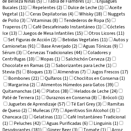
de Belleza Niñas (5)
Tabla de Fiambres (1)
Enjuagues
Bucales (11)
Repelentes (2)
Dulce de Leche (1)
Aceite
Vegetal (1)
Ceras Depilatorias (4)
Whisky (18)
Nuggets
de Pollo (3)
Vitaminas (8)
Tendederos de Ropa (5)
Traperos (7)
Café Descafeinado Instantáneo (1)
Cócteles
Ice (13)
Juegos de Mesa Infantiles (15)
Otros Licores (11)
Set Figuras de Acción (2)
Bebidas Vegetales (11)
Autos y
Camionetas (91)
Base Arverjado (2)
Aguas Tónicas (9)
Sérum (3)
Cervezas Tradicionales (44)
Coladores y
Centrífugas (10)
Mopas (1)
Salchichón Cerveza (2)
Chocolate en Ramas (2)
Saborizantes para Leche (1)
Stevia (5)
Bloques (13)
Almendras (7)
Jugos Frescos (17)
Bombones (21)
Quífaros (1)
Choclitos en Conserva (1)
Margarina (2)
Alimentos Húmedos para Gatos (39)
Quitamanchas (14)
Platos (38)
Helados de Leche (24)
Paté de Ternera (1)
Duraznos en Conserva (8)
Brócoli (1)
Juguetes de Aprendizaje (57)
Té Earl Grey (3)
Ramitas
de Queso (2)
Muñecas (77)
Aperitivos Sin Alcohol (3)
Chancaca (1)
Gelatinas (11)
Café Instantáneo Tradicional
(1)
Peluches (42)
Aguas Purificadas (6)
Linguinis (1)
Desodorantes (181)
Ginger Beer (3)
Tomate (1)
Arroz