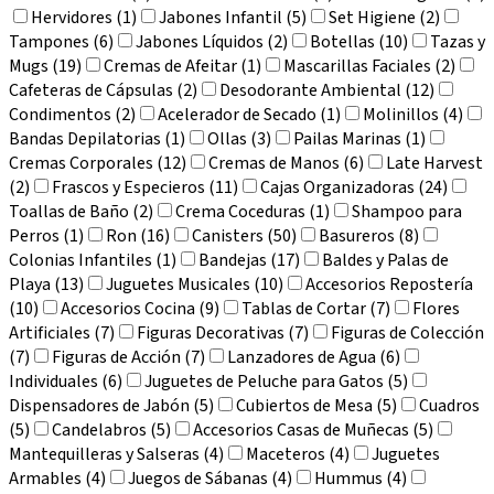
Hervidores (1)
Jabones Infantil (5)
Set Higiene (2)
Tampones (6)
Jabones Líquidos (2)
Botellas (10)
Tazas y
Mugs (19)
Cremas de Afeitar (1)
Mascarillas Faciales (2)
Cafeteras de Cápsulas (2)
Desodorante Ambiental (12)
Condimentos (2)
Acelerador de Secado (1)
Molinillos (4)
Bandas Depilatorias (1)
Ollas (3)
Pailas Marinas (1)
Cremas Corporales (12)
Cremas de Manos (6)
Late Harvest
(2)
Frascos y Especieros (11)
Cajas Organizadoras (24)
Toallas de Baño (2)
Crema Coceduras (1)
Shampoo para
Perros (1)
Ron (16)
Canisters (50)
Basureros (8)
Colonias Infantiles (1)
Bandejas (17)
Baldes y Palas de
Playa (13)
Juguetes Musicales (10)
Accesorios Repostería
(10)
Accesorios Cocina (9)
Tablas de Cortar (7)
Flores
Artificiales (7)
Figuras Decorativas (7)
Figuras de Colección
(7)
Figuras de Acción (7)
Lanzadores de Agua (6)
Individuales (6)
Juguetes de Peluche para Gatos (5)
Dispensadores de Jabón (5)
Cubiertos de Mesa (5)
Cuadros
(5)
Candelabros (5)
Accesorios Casas de Muñecas (5)
Mantequilleras y Salseras (4)
Maceteros (4)
Juguetes
Armables (4)
Juegos de Sábanas (4)
Hummus (4)