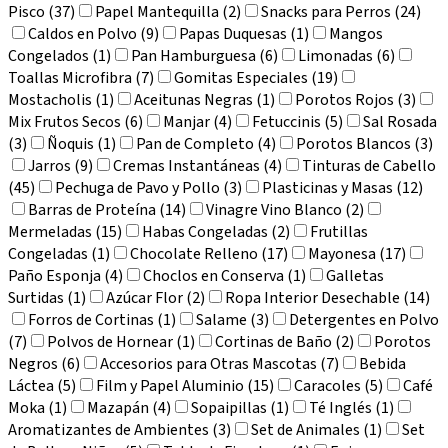
Pisco (37)
Papel Mantequilla (2)
Snacks para Perros (24)
Caldos en Polvo (9)
Papas Duquesas (1)
Mangos
Congelados (1)
Pan Hamburguesa (6)
Limonadas (6)
Toallas Microfibra (7)
Gomitas Especiales (19)
Mostacholis (1)
Aceitunas Negras (1)
Porotos Rojos (3)
Mix Frutos Secos (6)
Manjar (4)
Fetuccinis (5)
Sal Rosada
(3)
Ñoquis (1)
Pan de Completo (4)
Porotos Blancos (3)
Jarros (9)
Cremas Instantáneas (4)
Tinturas de Cabello
(45)
Pechuga de Pavo y Pollo (3)
Plasticinas y Masas (12)
Barras de Proteína (14)
Vinagre Vino Blanco (2)
Mermeladas (15)
Habas Congeladas (2)
Frutillas
Congeladas (1)
Chocolate Relleno (17)
Mayonesa (17)
Paño Esponja (4)
Choclos en Conserva (1)
Galletas
Surtidas (1)
Azúcar Flor (2)
Ropa Interior Desechable (14)
Forros de Cortinas (1)
Salame (3)
Detergentes en Polvo
(7)
Polvos de Hornear (1)
Cortinas de Baño (2)
Porotos
Negros (6)
Accesorios para Otras Mascotas (7)
Bebida
Láctea (5)
Film y Papel Aluminio (15)
Caracoles (5)
Café
Moka (1)
Mazapán (4)
Sopaipillas (1)
Té Inglés (1)
Aromatizantes de Ambientes (3)
Set de Animales (1)
Set