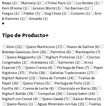
Maqui (1)
Marinela (1)
L’Oréal Paris (1)
Los Boldos (1)
Kem Xtreme (1)
Jurassic World (1)
Go Barman (1)
Fuegos (1)
Fiddler (1)
Dog Chow (1)
Coliumo (1)
Arm
& Hammer (1)
Ansaldo (1)
Tipo de Producto
+
Atún (22)
Queso Mantecoso (17)
Huevo de Gallina (6)
Bebidas Gaseosas Zero (26)
Palmitos (6)
Mantequilla (7)
Queso Reggianito (2)
Yoghurt Proteínas (11)
Choclos
Congelados (2)
Arándanos (2)
Salmones (2)
Arroz
Especial (7)
Queso Crema (4)
Pechuga de Pavo (7)
Papel
Higiénico (37)
Pollo (30)
Galletas Tradicionales (17)
Yoghurt Natural (13)
Salsa de Tomate (14)
Toallas de
Papel (16)
Queso Fresco (5)
Pechuga de Pollo (12)
Fusillis (6)
Crema de Leche (6)
Chocolate en Barra (28)
Yoghurt Batido (19)
Compotas (20)
Cereal Sabor (14)
Yoghurt con Cereal (4)
Queso Gauda (7)
Azúcar Blanca (2)
Queso Ranco (1)
Aguas Minerales con Gas (15)
Toallas