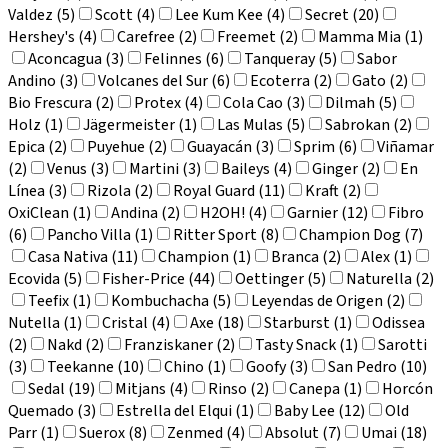
Valdez (5)
Scott (4)
Lee Kum Kee (4)
Secret (20)
Hershey's (4)
Carefree (2)
Freemet (2)
Mamma Mia (1)
Aconcagua (3)
Felinnes (6)
Tanqueray (5)
Sabor
Andino (3)
Volcanes del Sur (6)
Ecoterra (2)
Gato (2)
Bio Frescura (2)
Protex (4)
Cola Cao (3)
Dilmah (5)
Holz (1)
Jägermeister (1)
Las Mulas (5)
Sabrokan (2)
Epica (2)
Puyehue (2)
Guayacán (3)
Sprim (6)
Viñamar
(2)
Venus (3)
Martini (3)
Baileys (4)
Ginger (2)
En
Línea (3)
Rizola (2)
Royal Guard (11)
Kraft (2)
OxiClean (1)
Andina (2)
H2OH! (4)
Garnier (12)
Fibro
(6)
Pancho Villa (1)
Ritter Sport (8)
Champion Dog (7)
Casa Nativa (11)
Champion (1)
Branca (2)
Alex (1)
Ecovida (5)
Fisher-Price (44)
Oettinger (5)
Naturella (2)
Teefix (1)
Kombuchacha (5)
Leyendas de Origen (2)
Nutella (1)
Cristal (4)
Axe (18)
Starburst (1)
Odissea
(2)
Nakd (2)
Franziskaner (2)
Tasty Snack (1)
Sarotti
(3)
Teekanne (10)
Chino (1)
Goofy (3)
San Pedro (10)
Sedal (19)
Mitjans (4)
Rinso (2)
Canepa (1)
Horcón
Quemado (3)
Estrella del Elqui (1)
Baby Lee (12)
Old
Parr (1)
Suerox (8)
Zenmed (4)
Absolut (7)
Umai (18)