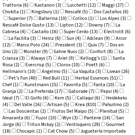
Trattoria (6)
Kastanon (3)
Lucchetti (12)
Maggi (27)
Chokita (1)
Kingsbury (1)
Nescafé (5)
Dos Castaños (6)
Superior (7)
Ballerina (10)
Collico (1)
Los Alpes (3)
Nescafé Dolce Gusto (13)
Lipton (12)
Downy (7)
La
Cabresa (4)
Castaño (16)
Super Cerdo (13)
Electrolit (6)
La Facilita (3)
Heinz (6)
Sun (4)
Adclean (9)
Arcor
(12)
Marco Polo (24)
President (3)
Quix (7)
Dos en
Uno (2)
Monster (9)
Sahne Nuss (2)
Confort (8)
La
Crianza (3)
Always (7)
Ariel (9)
Kellogg's (1)
Santa
Rosa (2)
Evercrisp (5)
Clorox (10)
Poett (6)
Hellmann's (10)
Angelmo (5)
La Vaquita (3)
Livean (26)
Pet's Fun (40)
Red Bull (11)
Herbal Essences (51)
Chef (1)
Kunstmann (15)
Favorita (5)
Fanta (10)
La
Granja (2)
La Preferida (17)
Gatorade (7)
Pepsi (4)
Ideal (7)
El Golfo (6)
Kem (5)
Callaqui (6)
Heidekeks
(4)
Del Valle (16)
Artisan (5)
Krea (810)
Pahuilmo (2)
Las Doscientas (2)
Frutos Del Maipo (5)
Plenitud (5)
Amaranta (6)
Fuzol (10)
Wyn (3)
Pantene (14)
San
Jorge (6)
Triton Mckay (2)
Ventisquero (29)
Gourmet
(18)
Chocapic (1)
Cat Chow (5)
Juguetería Importada