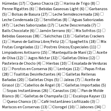
Húmedas (17)
Queso Chacra (2)
Harina de Trigo (8)
Penne Rigattes (6)
Bebidas Gaseosas Light (6)
Garbanzos
(5)
Bolsas de Basura (27)
Leche Semidescremada (16)
Leche Condensada (2)
Servilletas (8)
Aguas Saborizadas
(47)
Leches Saborizadas (17)
Leche Descremada (7)
Balls Chocolate (6)
Jamón Serrano (6)
Mix Sofritos (1)
Bebidas Gaseosas (38)
Salchichas (13)
Galletas Crackers
(1)
Huevo de Gallina Libre/Feliz (2)
Spaghettis (18)
Mix
Frutas Congeladas (1)
Postres Únicos/Especiales (11)
Limpiadores Antisarro (15)
Mantequilla de Maní (2)
Aceite
de Oliva (12)
Jugos Néctar (32)
Galletas Oblea (12)
Pastelera de Choclo (4)
Hierbas (10)
Ensalada de Verduras
(1)
Porotos en Conserva (6)
Lentejas (12)
Papas Fritas
(28)
Toallitas Desinfectantes (4)
Galletas Rellenas
Bañadas (20)
Galletas Chips (5)
Jaleas (7)
Aceite de
Girasol (2)
Cabellos de Ángel (3)
Galletas Importadas (5)
Sopas Instantáneas (26)
Canastos (16)
Pan de Molde
Blanco (8)
Galletas de Champaña (1)
Escalopa Kayser (1)
Queso Chanco (3)
Café Instantáneo Liofilizado (3)
Mariscos en Conservas (13)
Clorogel (10)
Jabones (34)