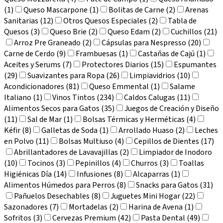
(1)
Queso Mascarpone (1)
Bolitas de Carne (2)
Arenas
Sanitarias (12)
Otros Quesos Especiales (2)
Tabla de
Quesos (3)
Queso Brie (2)
Queso Edam (2)
Cuchillos (21)
Arroz Pre Graneado (2)
Cápsulas para Nespresso (20)
Carne de Cerdo (9)
Frambuesas (1)
Castañas de Cajú (1)
Aceites y Serums (7)
Protectores Diarios (15)
Espumantes
(29)
Suavizantes para Ropa (26)
Limpiavidrios (10)
Acondicionadores (81)
Queso Emmental (1)
Salame
Italiano (1)
Vinos Tintos (234)
Caldos Calugas (11)
Alimentos Secos para Gatos (35)
Juegos de Creación y Diseño
(11)
Sal de Mar (1)
Bolsas Térmicas y Herméticas (4)
Kéfir (8)
Galletas de Soda (1)
Arrollado Huaso (2)
Leches
en Polvo (11)
Bolsas Multiuso (4)
Cepillos de Dientes (17)
Abrillantadores de Lavavajillas (2)
Limpiador de Inodoro
(10)
Tocinos (3)
Pepinillos (4)
Churros (3)
Toallas
Higiénicas Día (14)
Infusiones (8)
Alcaparras (1)
Alimentos Húmedos para Perros (8)
Snacks para Gatos (31)
Pañuelos Desechables (8)
Juguetes Mini Hogar (22)
Sazonadores (7)
Mortadelas (2)
Harina de Avena (1)
Sofritos (3)
Cervezas Premium (42)
Pasta Dental (49)