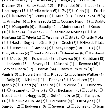
(1)
Whiskas (17)
Montina (2)
Mega (1)
Coors (6)
Dreamy (23)
Fancy Feast (12)
K Pop Idol (6)
Inaba (6)
Undurraga (17)
Stella Artois (5)
Zv (2)
Cirio (1)
Fructis
(27)
Pillows (2)
Zuko (11)
Miral (13)
The Pink Stuff (5)
Pringles (6)
Ramazzotti (2)
Cousiño Macul (6)
Diablo
(12)
Cusqueña (6)
Basulip (2)
Biofrescura (4)
Kross
(10)
Pap (4)
D'olbek (5)
Castillo de Molina (7)
La
Montina (2)
Vileda (1)
Virginia (3)
Bilz (5)
Kalfu Molu
(2)
Master Dog (7)
Oral-B (5)
Crush (2)
Olivo de Plata
(2)
Fitness (1)
Glassex (3)
Stay Happy (10)
Trix (1)
Drag Pharma (4)
Santa Rita (31)
Heineken (6)
Kardámili
(2)
Adobe (9)
Powerade (6)
Traverso (6)
Cotidian (18)
Ladysoft (15)
Savory (11)
Alucook (1)
Rexona (46)
Toro de Piedra (12)
Barbie (54)
Baby Mum Mum (3)
Vanish (3)
Nutra Bien (4)
Kryzpo (1)
Johnnie Walker (4)
Daily (3)
Mistral (11)
Popeye (3)
Bauducco (2)
Igenix (5)
Capri (5)
Facilita (1)
Zucosos (1)
Chinotto
(1)
Regimel (5)
Felix (3)
Dr Beckmann (5)
Sutil (6)
Nosotras (6)
Huggies (8)
Sol (4)
Drive (3)
Pampers
(15)
Deluxe & Bla Bla (7)
Palmolive (4)
LifeStyles (1)
Sanytol (2)
Budweiser (6)
Sweens (2)
Stones (5)
Juan