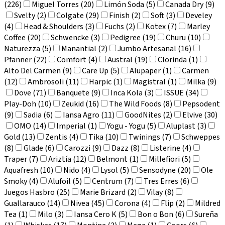
(226)
Miguel Torres (20)
Limón Soda (5)
Canada Dry (9)
Svelty (2)
Colgate (29)
Finish (2)
Soft (3)
Develey
(4)
Head & Shoulders (3)
Fuchs (2)
Kotex (7)
Marley
Coffee (20)
Schwencke (3)
Pedigree (19)
Churu (10)
Naturezza (5)
Manantial (2)
Jumbo Artesanal (16)
Pfanner (22)
Comfort (4)
Austral (19)
Clorinda (1)
Alto Del Carmen (9)
Care Up (5)
Alupaper (1)
Carmen
(12)
Ambrosoli (11)
Harpic (1)
Magistral (1)
Milka (9)
Dove (71)
Banquete (9)
Inca Kola (3)
ISSUE (34)
Play-Doh (10)
Zeukid (16)
The Wild Foods (8)
Pepsodent
(9)
Sadia (6)
Iansa Agro (11)
GoodNites (2)
Elvive (30)
OMO (14)
Imperial (1)
Yogu - Yogu (5)
Aluplast (3)
Gold (13)
Zentis (4)
Tika (10)
Twinings (7)
Schweppes
(8)
Glade (6)
Carozzi (9)
Dazz (8)
Listerine (4)
Traper (7)
Ariztía (12)
Belmont (1)
Millefiori (5)
Aquafresh (10)
Nido (4)
Lysol (5)
Sensodyne (20)
Ole
Smoky (4)
Alufoil (5)
Centrum (7)
Tres Erres (6)
Juegos Hasbro (25)
Marie Brizard (2)
Vilay (8)
Guallarauco (14)
Nivea (45)
Corona (4)
Flip (2)
Mildred
Tea (1)
Milo (3)
Iansa Cero K (5)
Bon o Bon (6)
Sureña