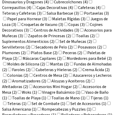
Dinosaurios y Dragones (4)
Cubrecolchones (4)
Correpasillos (4)
Cajas Decorativas (4)
Cafeteras (4)
Teteras y Cafeteras (3)
Salsa Barbecue (3)
Portavelas (3)
Papel para Hornear (3)
Maletas Rígidas (3)
Juegos de
Loza (3)
Croquetas de Vacuno (3)
Copas (3)
Cojines
Decorativos (3)
Centros de Actividades (3)
Accesorios para
Muñecas (3)
Zapatos de Princesas (2)
Toallas (2)
Suplementos Alimenticios (2)
Set de Muñecas (2)
Servilleteros (2)
Secadores de Pelo (2)
Posavasos (2)
Plumones (2)
Platos Base (2)
Peceras (2)
Paletas de
Playa (2)
Máscaras Capilares (2)
Mordedores para Bebé (2)
Moldes de Silicona (2)
Mantas (2)
Fundas de Almohadas
(2)
Faroles (2)
Cubeteras y Hieleras (2)
Crema Ácida (2)
Colonias (2)
Centros de Mesa (2)
Azucareros y Lecheros
(2)
Aromatizadores (2)
Alcuzas y Aceiteros (2)
Afeitadoras (2)
Accesorios Mini Hogar (2)
Accesorios de
Mesa (2)
Woks (1)
Vinagre Balsámico (1)
Vaso de Baño
(1)
Toallas de Playa (1)
Toallas de Mano (1)
Tijeras (1)
Teteras (1)
Set de Combate (1)
Set de Accesorios (1)
Salsa Americana (1)
Rompecabezas y Puzzles (1)
Rasguñadores y Rascadores (1)
Ralladores y Rebanadores (1)