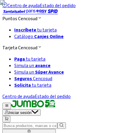
Centro de ayuda
Estado del pedido
Puntos Cencosud
Inscríbete
tu tarjeta
Catálogo
Canjes Online
Tarjeta Cencosud
Paga
tu tarjeta
Simula un
avance
Simula un
Súper Avance
Seguros
Cencosud
Solicita
tu tarjeta
Centro de ayuda
Estado del pedido
Iniciar sesión