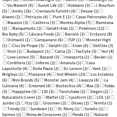
Viu Manent (4)
Sunvit Life (2)
Hokkairo (3)
J. Bouchon
(5)
Amity (16)
Cremaschi Furlotti (4)
Deluxe (1)
Aliwen (1)
Petrizzio (4)
Punt E (1)
Casas Patronales (5)
Mauxion (3)
Caliterra (3)
Montes Alpha (7)
Ramirana
(2)
Manquehuito (2)
Gelatti Kids (2)
Pokémon (12)
Bio Baby (5)
Cáscara Foods (2)
Barceló (3)
Errázuriz (8)
Drimwell (1)
Campanario (6)
7UP (1)
Monster High
(1)
Clos De Pirque (3)
Gelatti (1)
Evian (6)
Skittles (3)
Stoli (1)
Budapest (1)
Callia (2)
Fastlyte (3)
Yes! (4)
Love Lemon (5)
Bacardi (3)
Imexporta (1)
Becker (1)
Cordillera (2)
Inferno (2)
Amarula (1)
Casa
Lapostolle (4)
Doña Paula (2)
Dr. Lemon (2)
Veet (1)
Wrigleys (1)
Plaisance (4)
Hot Wheels (23)
Los Establos
(6)
Mini Brands (5)
Monster Jam (4)
Lavazza (4)
La
Culinaria (4)
Emumed (4)
Bostecitos (4)
Max (3)
Kiddo
(3)
Happyline (3)
120 (3)
Twistshake (2)
Siegen (2)
Naturalistic Cremi (2)
Mattel (2)
Lysoform (2)
LOL (2)
Jumbo (2)
Itzy (2)
Groomen (2)
Disney (2)
Yemita (1)
Trendy (1)
Sundown (1)
St. Rémy (1)
Soneto (1)
Salmos (1)
Reina de Corazones (1)
Panda (1)
Natural