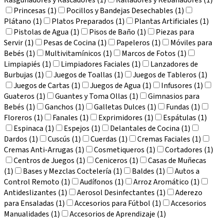
Princesas (1)
Pocillos y Bandejas Desechables (1)
Plátano (1)
Platos Preparados (1)
Plantas Artificiales (1)
Pistolas de Agua (1)
Pisos de Baño (1)
Piezas para
Servir (1)
Pesas de Cocina (1)
Papeleros (1)
Móviles para
Bebés (1)
Multivitamínicos (1)
Marcos de Fotos (1)
Limpiapiés (1)
Limpiadores Faciales (1)
Lanzadores de
Burbujas (1)
Juegos de Toallas (1)
Juegos de Tableros (1)
Juegos de Cartas (1)
Juegos de Agua (1)
Infusores (1)
Guateros (1)
Guantes y Toma Ollas (1)
Gimnasios para
Bebés (1)
Ganchos (1)
Galletas Dulces (1)
Fundas (1)
Floreros (1)
Fanales (1)
Exprimidores (1)
Espátulas (1)
Espinaca (1)
Espejos (1)
Delantales de Cocina (1)
Dardos (1)
Cuscús (1)
Cuerdas (1)
Cremas Faciales (1)
Cremas Anti-Arrugas (1)
Cosmetiqueros (1)
Cortadores (1)
Centros de Juegos (1)
Ceniceros (1)
Casas de Muñecas
(1)
Bases y Mezclas Coctelería (1)
Baldes (1)
Autos a
Control Remoto (1)
Audífonos (1)
Arroz Aromático (1)
Antideslizantes (1)
Aerosol Desinfectantes (1)
Aderezo
para Ensaladas (1)
Accesorios para Fútbol (1)
Accesorios
Manualidades (1)
Accesorios de Aprendizaje (1)