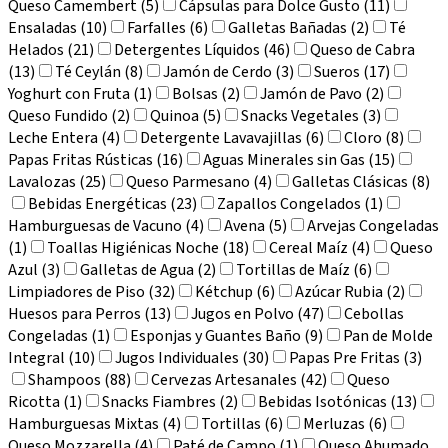
Queso Camembert (5)
Cápsulas para Dolce Gusto (11)
Ensaladas (10)
Farfalles (6)
Galletas Bañadas (2)
Té
Helados (21)
Detergentes Líquidos (46)
Queso de Cabra
(13)
Té Ceylán (8)
Jamón de Cerdo (3)
Sueros (17)
Yoghurt con Fruta (1)
Bolsas (2)
Jamón de Pavo (2)
Queso Fundido (2)
Quinoa (5)
Snacks Vegetales (3)
Leche Entera (4)
Detergente Lavavajillas (6)
Cloro (8)
Papas Fritas Rústicas (16)
Aguas Minerales sin Gas (15)
Lavalozas (25)
Queso Parmesano (4)
Galletas Clásicas (8)
Bebidas Energéticas (23)
Zapallos Congelados (1)
Hamburguesas de Vacuno (4)
Avena (5)
Arvejas Congeladas
(1)
Toallas Higiénicas Noche (18)
Cereal Maíz (4)
Queso
Azul (3)
Galletas de Agua (2)
Tortillas de Maíz (6)
Limpiadores de Piso (32)
Kétchup (6)
Azúcar Rubia (2)
Huesos para Perros (13)
Jugos en Polvo (47)
Cebollas
Congeladas (1)
Esponjas y Guantes Baño (9)
Pan de Molde
Integral (10)
Jugos Individuales (30)
Papas Pre Fritas (3)
Shampoos (88)
Cervezas Artesanales (42)
Queso
Ricotta (1)
Snacks Fiambres (2)
Bebidas Isotónicas (13)
Hamburguesas Mixtas (4)
Tortillas (6)
Merluzas (6)
Queso Mozzarella (4)
Paté de Campo (1)
Queso Ahumado