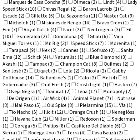
Marques de Casa Concha (5)
Olmeca (2)
Lindt (4)
Lady
Speed Stick (10)
Chivas Regal (2)
Baron Lacroix (1)
Escudo (2)
Gillette (6)
La Sazonería (11)
Master Cat (9)
Michelob (1)
Misiones de Rengo (14)
Bravo Crem (1)
Fini (7)
Royal Dutch (4)
Pacel (2)
Neutrogena (3)
Fit
(10)
Esmeralda (2)
Donnaluna (3)
Ghali (6)
Viña
Miguel Torres (1)
Mr. Big (3)
Speed Stick (7)
Morenita (1)
Tarapacá (9)
Nex (2)
Cannes (1)
Sofruco (2)
Santa
Ema (12)
Schick (4)
Naturalist (1)
Blue Diamond (3)
Akashi (1)
Tampax (3)
Champion Cat (8)
Quilmes (2)
San José (2)
Etiquet (3)
Lola (2)
Ricola (2)
Gabby
Dollhouse (14)
Ballantine's (2)
Calo (2)
Mel (4)
El
Gobernador (3)
Oral Fresh (2)
Crush Light (1)
Hasbro (7)
Oveja Negra (4)
Sanicat (2)
Tena (17)
Monopoly (2)
De Origen (1)
Air Wick (4)
Animal Planet (7)
Nutrisse
(8)
Mal Paso (5)
Old Spice (8)
Pielarmina (15)
Vfa (1)
Tío Nacho (5)
Ilicit (12)
Orange Crush (1)
Neneglóss
(1)
Havana Club (2)
Miller (1)
Redoxon (1)
Spiderman
(1)
Corega (5)
Philips (8)
Casillero Del Diablo (6)
Sierra (1)
Bodega Uno (3)
Terra (4)
Casa Bauzá (2)
Capel (6)
Limón Soda Light (1)
Damm (1)
Salzburgo (4)