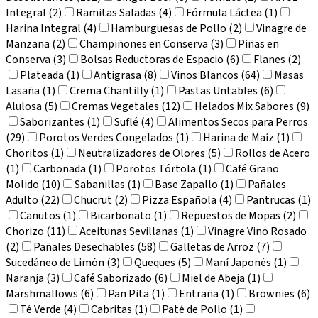
Integral (2)
Ramitas Saladas (4)
Fórmula Láctea (1)
Harina Integral (4)
Hamburguesas de Pollo (2)
Vinagre de
Manzana (2)
Champiñones en Conserva (3)
Piñas en
Conserva (3)
Bolsas Reductoras de Espacio (6)
Flanes (2)
Plateada (1)
Antigrasa (8)
Vinos Blancos (64)
Masas
Lasaña (1)
Crema Chantilly (1)
Pastas Untables (6)
Alulosa (5)
Cremas Vegetales (12)
Helados Mix Sabores (9)
Saborizantes (1)
Suflé (4)
Alimentos Secos para Perros
(29)
Porotos Verdes Congelados (1)
Harina de Maíz (1)
Choritos (1)
Neutralizadores de Olores (5)
Rollos de Acero
(1)
Carbonada (1)
Porotos Tórtola (1)
Café Grano
Molido (10)
Sabanillas (1)
Base Zapallo (1)
Pañales
Adulto (22)
Chucrut (2)
Pizza Española (4)
Pantrucas (1)
Canutos (1)
Bicarbonato (1)
Repuestos de Mopas (2)
Chorizo (11)
Aceitunas Sevillanas (1)
Vinagre Vino Rosado
(2)
Pañales Desechables (58)
Galletas de Arroz (7)
Sucedáneo de Limón (3)
Queques (5)
Maní Japonés (1)
Naranja (3)
Café Saborizado (6)
Miel de Abeja (1)
Marshmallows (6)
Pan Pita (1)
Entraña (1)
Brownies (6)
Té Verde (4)
Cabritas (1)
Paté de Pollo (1)