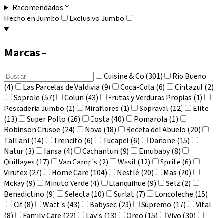
Recomendados
Hecho en Jumbo
Exclusivo Jumbo
Marcas
-
Cuisine & Co (301)
Río Bueno
(4)
Las Parcelas de Valdivia (9)
Coca-Cola (6)
Cintazul (2)
Soprole (57)
Colun (43)
Frutas y Verduras Propias (1)
Pescadería Jumbo (1)
Miraflores (1)
Sopraval (12)
Elite
(13)
Super Pollo (26)
Costa (40)
Pomarola (1)
Robinson Crusoe (24)
Nova (18)
Receta del Abuelo (20)
Talliani (14)
Trencito (6)
Tucapel (6)
Danone (15)
Natur (3)
Iansa (4)
Cachantun (9)
Emubaby (8)
Quillayes (17)
Van Camp's (2)
Wasil (12)
Sprite (6)
Virutex (27)
Home Care (104)
Nestlé (20)
Mas (20)
Mckay (9)
Minuto Verde (4)
Llanquihue (9)
Selz (2)
Benedictino (9)
Selecta (10)
Surlat (7)
Loncoleche (15)
Cif (8)
Watt's (43)
Babysec (23)
Supremo (17)
Vital
(8)
Family Care (22)
Lay's (13)
Oreo (15)
Vivo (30)