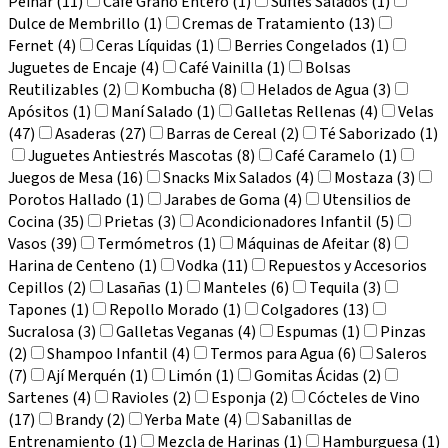
Peinar (11)
Café Grano Entero (1)
Suflés Salados (1)
Dulce de Membrillo (1)
Cremas de Tratamiento (13)
Fernet (4)
Ceras Líquidas (1)
Berries Congelados (1)
Juguetes de Encaje (4)
Café Vainilla (1)
Bolsas
Reutilizables (2)
Kombucha (8)
Helados de Agua (3)
Apósitos (1)
Maní Salado (1)
Galletas Rellenas (4)
Velas
(47)
Asaderas (27)
Barras de Cereal (2)
Té Saborizado (1)
Juguetes Antiestrés Mascotas (8)
Café Caramelo (1)
Juegos de Mesa (16)
Snacks Mix Salados (4)
Mostaza (3)
Porotos Hallado (1)
Jarabes de Goma (4)
Utensilios de
Cocina (35)
Prietas (3)
Acondicionadores Infantil (5)
Vasos (39)
Termómetros (1)
Máquinas de Afeitar (8)
Harina de Centeno (1)
Vodka (11)
Repuestos y Accesorios
Cepillos (2)
Lasañas (1)
Manteles (6)
Tequila (3)
Tapones (1)
Repollo Morado (1)
Colgadores (13)
Sucralosa (3)
Galletas Veganas (4)
Espumas (1)
Pinzas
(2)
Shampoo Infantil (4)
Termos para Agua (6)
Saleros
(7)
Ají Merquén (1)
Limón (1)
Gomitas Ácidas (2)
Sartenes (4)
Ravioles (2)
Esponja (2)
Cócteles de Vino
(17)
Brandy (2)
Yerba Mate (4)
Sabanillas de
Entrenamiento (1)
Mezcla de Harinas (1)
Hamburguesa (1)