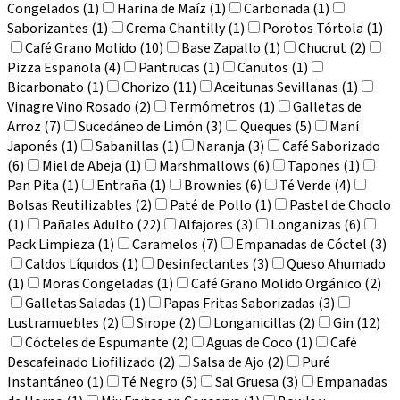
Congelados (1)
Harina de Maíz (1)
Carbonada (1)
Saborizantes (1)
Crema Chantilly (1)
Porotos Tórtola (1)
Café Grano Molido (10)
Base Zapallo (1)
Chucrut (2)
Pizza Española (4)
Pantrucas (1)
Canutos (1)
Bicarbonato (1)
Chorizo (11)
Aceitunas Sevillanas (1)
Vinagre Vino Rosado (2)
Termómetros (1)
Galletas de
Arroz (7)
Sucedáneo de Limón (3)
Queques (5)
Maní
Japonés (1)
Sabanillas (1)
Naranja (3)
Café Saborizado
(6)
Miel de Abeja (1)
Marshmallows (6)
Tapones (1)
Pan Pita (1)
Entraña (1)
Brownies (6)
Té Verde (4)
Bolsas Reutilizables (2)
Paté de Pollo (1)
Pastel de Choclo
(1)
Pañales Adulto (22)
Alfajores (3)
Longanizas (6)
Pack Limpieza (1)
Caramelos (7)
Empanadas de Cóctel (3)
Caldos Líquidos (1)
Desinfectantes (3)
Queso Ahumado
(1)
Moras Congeladas (1)
Café Grano Molido Orgánico (2)
Galletas Saladas (1)
Papas Fritas Saborizadas (3)
Lustramuebles (2)
Sirope (2)
Longanicillas (2)
Gin (12)
Cócteles de Espumante (2)
Aguas de Coco (1)
Café
Descafeinado Liofilizado (2)
Salsa de Ajo (2)
Puré
Instantáneo (1)
Té Negro (5)
Sal Gruesa (3)
Empanadas