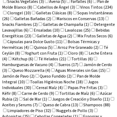
Snacks Vegetales (3)
Avena (5)
Farfalles (6)
Pan de
Molde Blanco (8)
Cabellos de Ángel (3)
Vinos Tintos (234)
Clorogel (10)
Galletas Clásicas (8)
Sopas Instantáneas
(26)
Galletas Bañadas (2)
Mariscos en Conservas (13)
Snacks Fiambres (2)
Galletas de Champaña (1)
Detergente
Lavavajillas (6)
Ensaladas (10)
Lavalozas (25)
Bebidas
Energéticas (23)
Galletas de Agua (2)
Mix Frutos Secos (6)
Cápsulas para Dolce Gusto (11)
Bolsas Térmicas y
Herméticas (4)
Quinoa (5)
Arroz Pre Graneado (2)
Té
Ceylán (8)
Yoghurt con Fruta (1)
Cloro (8)
Leche Entera
(4)
Kétchup (6)
Té Helados (21)
Tortillas (6)
Hamburguesas de Vacuno (4)
Sueros (17)
Jamón de Cerdo
(3)
Queso Mozzarella (4)
Aguas Minerales sin Gas (15)
Jamón de Pavo (2)
Queso Fundido (2)
Pan de Molde
Integral (10)
Toallas Higiénicas Noche (18)
Jugos
Individuales (30)
Cereal Maíz (4)
Papas Pre Fritas (3)
Kéfir (8)
Carne de Cerdo (9)
Tortillas de Maíz (6)
Azúcar
Rubia (2)
Sal de Mar (1)
Juegos de Creación y Diseño (11)
Aceites y Serums (7)
Queso de Cabra (13)
Shampoos (88)
Limpiadores de Piso (32)
Nuggets de Pollo (3)
Autopistas (25)
Cebollas Congeladas (1)
Esponjas y