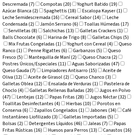
Descremada (7)
Compotas (20)
Yoghurt Batido (19)
Azúcar Blanca (2)
Spaghettis (18)
Escalopa Kayser (1)
Leche Semidescremada (16)
Cereal Sabor (14)
Leche
Condensada (2)
Jamón Serrano (6)
Toallas Húmedas (17)
Servilletas (8)
Salchichas (13)
Galletas Crackers (1)
Balls Chocolate (6)
Harina de Trigo (8)
Galletas Chips (5)
Mix Frutas Congeladas (1)
Yoghurt con Cereal (4)
Queso
Ranco (1)
Penne Rigattes (6)
Garbanzos (5)
Queso
Fresco (5)
Mantequilla de Maní (2)
Queso Chacra (2)
Postres Únicos/Especiales (11)
Aguas Saborizadas (47)
Queso Gauda (7)
Limpiadores Antisarro (15)
Aceite de
Oliva (12)
Aceite de Girasol (2)
Queso Chanco (3)
Galletas Oblea (12)
Ensalada de Verduras (1)
Pastelera de
Choclo (4)
Galletas Rellenas Bañadas (20)
Jugos en Polvo
(47)
Lentejas (12)
Papas Fritas (28)
Jugos Néctar (32)
Toallitas Desinfectantes (4)
Hierbas (10)
Porotos en
Conserva (6)
Zapallos Congelados (1)
Jabones (34)
Café
Instantáneo Liofilizado (3)
Galletas Importadas (5)
Bolsas (2)
Detergentes Líquidos (46)
Jaleas (7)
Papas
Fritas Rústicas (16)
Huesos para Perros (13)
Canastos (16)