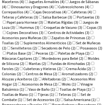
Maceteros (4)
Juguetes Armables (4)
Juegos de Sábanas
(4)
Dinosaurios y Dragones (4)
Cubrecolchones (4)
Correpasillos (4)
Cajas Decorativas (4)
Cafeteras (4)
Teteras y Cafeteras (3)
Salsa Barbecue (3)
Portavelas (3)
Papel para Hornear (3)
Maletas Rígidas (3)
Juegos de
Loza (3)
Hummus (3)
Croquetas de Vacuno (3)
Copas (3)
Cojines Decorativos (3)
Centros de Actividades (3)
Accesorios para Muñecas (3)
Zapatos de Princesas (2)
Toallas (2)
Suplementos Alimenticios (2)
Set de Muñecas
(2)
Servilleteros (2)
Secadores de Pelo (2)
Posavasos (2)
Platos Base (2)
Peceras (2)
Paletas de Playa (2)
Máscaras Capilares (2)
Mordedores para Bebé (2)
Moldes
de Silicona (2)
Mantas (2)
Fundas de Almohadas (2)
Faroles (2)
Cubeteras y Hieleras (2)
Crema Ácida (2)
Colonias (2)
Centros de Mesa (2)
Aromatizadores (2)
Alcuzas y Aceiteros (2)
Afeitadoras (2)
Accesorios Mini
Hogar (2)
Accesorios de Mesa (2)
Woks (1)
Vinagre
Balsámico (1)
Vaso de Baño (1)
Toallas de Playa (1)
Toallas de Mano (1)
Tijeras (1)
Teteras (1)
Set de
Combate (1)
Set de Accesorios (1)
Salsa Americana (1)
Rompecabezas y Puzzles (1)
Rasguñadores y Rascadores (1)