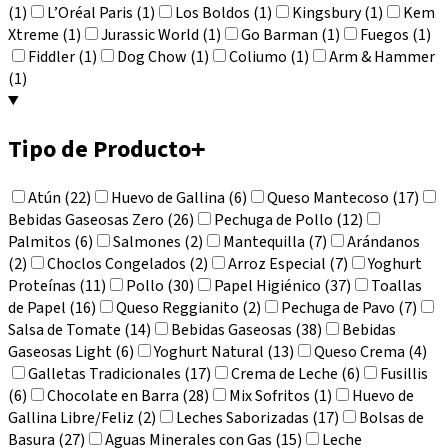
(1)
L’Oréal Paris (1)
Los Boldos (1)
Kingsbury (1)
Kem
Xtreme (1)
Jurassic World (1)
Go Barman (1)
Fuegos (1)
Fiddler (1)
Dog Chow (1)
Coliumo (1)
Arm & Hammer
(1)
Tipo de Producto
+
Atún (22)
Huevo de Gallina (6)
Queso Mantecoso (17)
Bebidas Gaseosas Zero (26)
Pechuga de Pollo (12)
Palmitos (6)
Salmones (2)
Mantequilla (7)
Arándanos
(2)
Choclos Congelados (2)
Arroz Especial (7)
Yoghurt
Proteínas (11)
Pollo (30)
Papel Higiénico (37)
Toallas
de Papel (16)
Queso Reggianito (2)
Pechuga de Pavo (7)
Salsa de Tomate (14)
Bebidas Gaseosas (38)
Bebidas
Gaseosas Light (6)
Yoghurt Natural (13)
Queso Crema (4)
Galletas Tradicionales (17)
Crema de Leche (6)
Fusillis
(6)
Chocolate en Barra (28)
Mix Sofritos (1)
Huevo de
Gallina Libre/Feliz (2)
Leches Saborizadas (17)
Bolsas de
Basura (27)
Aguas Minerales con Gas (15)
Leche