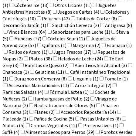
(1)
Cócteles Ice (13)
Otros Licores (11)
Juguetes
Antiestrés Mascotas (8)
Juegos de Cartas (4)
Coladores y
Centrífugas (10)
Peluches (42)
Tablas de Cortar (8)
Decoración Jardín (1)
Salchichón Cerveza (2)
Antigrasa (8)
Vinos Blancos (64)
Saborizantes para Leche (1)
Stevia
(5)
Muñecas (77)
Cócteles Sour (12)
Juguetes de
Aprendizaje (57)
Quífaros (1)
Margarina (2)
Espinaca (1)
Rollos de Acero (1)
Jugos Frescos (17)
Repuestos de
Mopas (2)
Platos (38)
Helados de Leche (24)
Té Earl
Grey (3)
Ramitas de Queso (2)
Aperitivos Sin Alcohol (3)
Chancaca (1)
Gelatinas (11)
Café Instantáneo Tradicional
(1)
Duraznos en Conserva (8)
Linguinis (1)
Tomate (1)
Accesorios Manualidades (11)
Arroz Integral (2)
Ramitas Saladas (4)
Fórmula Láctea (1)
Coches de
Muñecas (2)
Hamburguesas de Pollo (2)
Vinagre de
Manzana (2)
Neutralizadores de Olores (5)
Piñas en
Conserva (3)
Flanes (2)
Accesorios Repostería (14)
Plateada (1)
Paños de Cocina (5)
Pastas Untables (6)
Alulosa (5)
Cremas Vegetales (12)
Preservativos (1)
Suflé (4)
Alimentos Secos para Perros (29)
Porotos Verdes