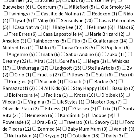
Garnier (12)
Stones (5)
Dazz (8)
Listerine (4)
Budweiser (6)
Centrum (7)
Millefiori (5)
Ole Smoky (4)
Twinings (7)
Castillo de Molina (7)
Redoxon (1)
Nido
(4)
Lysol (5)
Vilay (8)
Sensodyne (20)
Casas Patronales
(5)
Casa Nativa (11)
Baby Lee (12)
Felinnes (6)
Max (6)
Tres Erres (6)
Casa Lapostolle (4)
Marie Brizard (2)
Ansaldo (3)
Rainbocorns (5)
Flip (2)
Guallarauco (14)
Mildred Tea (1)
Milo (3)
Iansa Cero K (5)
K Pop Idol (6)
Angelmo (5)
Inaba (6)
Sabor Andino (3)
Zuko (11)
Dreamy (23)
Miral (13)
Sureña (1)
Mega (1)
Whiskas
(17)
Undurraga (17)
Ladysoft (15)
Stella Artois (5)
Zv
(2)
Cirio (1)
Fructis (27)
Pillows (2)
Sutil (6)
Pap (4)
Pringles (6)
Alucook (1)
Crush (2)
Barbie (54)
Ramazzotti (2)
4 All Kids (6)
Stay Happy (10)
Basulip (2)
Biofrescura (4)
Facilita (1)
Kross (10)
D'olbek (5)
Vileda (1)
Virginia (3)
LifeStyles (1)
Master Dog (7)
Olivo de Plata (2)
Fitness (1)
Glassex (3)
Trix (1)
Santa
Rita (31)
Heineken (6)
Kardámili (2)
Adobe (9)
Powerade (6)
Oral-B (5)
Traverso (6)
Savory (11)
Toro
de Piedra (12)
Zenmed (4)
Baby Mum Mum (3)
Vanish (3)
Nutra Bien (4)
Kryzpo (1)
Cotidian (18)
Daily (3)