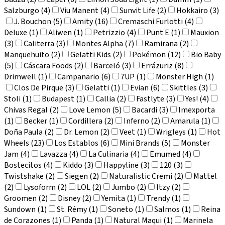
Salzburgo (4)
Viu Manent (4)
Sunvit Life (2)
Hokkairo (3)
J. Bouchon (5)
Amity (16)
Cremaschi Furlotti (4)
Deluxe (1)
Aliwen (1)
Petrizzio (4)
Punt E (1)
Mauxion
(3)
Caliterra (3)
Montes Alpha (7)
Ramirana (2)
Manquehuito (2)
Gelatti Kids (2)
Pokémon (12)
Bio Baby
(5)
Cáscara Foods (2)
Barceló (3)
Errázuriz (8)
Drimwell (1)
Campanario (6)
7UP (1)
Monster High (1)
Clos De Pirque (3)
Gelatti (1)
Evian (6)
Skittles (3)
Stoli (1)
Budapest (1)
Callia (2)
Fastlyte (3)
Yes! (4)
Chivas Regal (2)
Love Lemon (5)
Bacardi (3)
Imexporta
(1)
Becker (1)
Cordillera (2)
Inferno (2)
Amarula (1)
Doña Paula (2)
Dr. Lemon (2)
Veet (1)
Wrigleys (1)
Hot
Wheels (23)
Los Establos (6)
Mini Brands (5)
Monster
Jam (4)
Lavazza (4)
La Culinaria (4)
Emumed (4)
Bostecitos (4)
Kiddo (3)
Happyline (3)
120 (3)
Twistshake (2)
Siegen (2)
Naturalistic Cremi (2)
Mattel
(2)
Lysoform (2)
LOL (2)
Jumbo (2)
Itzy (2)
Groomen (2)
Disney (2)
Yemita (1)
Trendy (1)
Sundown (1)
St. Rémy (1)
Soneto (1)
Salmos (1)
Reina
de Corazones (1)
Panda (1)
Natural Maqui (1)
Marinela