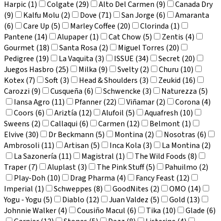
Harpic (1)
Colgate (29)
Alto Del Carmen (9)
Canada Dry
(9)
Kalfu Molu (2)
Dove (71)
San Jorge (6)
Amaranta
(6)
Care Up (5)
Marley Coffee (20)
Clorinda (1)
Pantene (14)
Alupaper (1)
Cat Chow (5)
Zentis (4)
Gourmet (18)
Santa Rosa (2)
Miguel Torres (20)
Pedigree (19)
La Vaquita (3)
ISSUE (34)
Secret (20)
Juegos Hasbro (25)
Milka (9)
Svelty (2)
Churu (10)
Kotex (7)
Soft (3)
Head & Shoulders (3)
Zeukid (16)
Carozzi (9)
Cusqueña (6)
Schwencke (3)
Naturezza (5)
Iansa Agro (11)
Pfanner (22)
Viñamar (2)
Corona (4)
Coors (6)
Ariztía (12)
Alufoil (5)
Aquafresh (10)
Sweens (2)
Callaqui (6)
Carmen (12)
Belmont (1)
Elvive (30)
Dr Beckmann (5)
Montina (2)
Nosotras (6)
Ambrosoli (11)
Artisan (5)
Inca Kola (3)
La Montina (2)
La Sazonería (11)
Magistral (1)
The Wild Foods (8)
Traper (7)
Aluplast (3)
The Pink Stuff (5)
Pahuilmo (2)
Play-Doh (10)
Drag Pharma (4)
Fancy Feast (12)
Imperial (1)
Schweppes (8)
GoodNites (2)
OMO (14)
Yogu - Yogu (5)
Diablo (12)
Juan Valdez (5)
Gold (13)
Johnnie Walker (4)
Cousiño Macul (6)
Tika (10)
Glade (6)