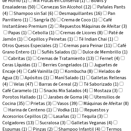
de Horno (1)
Mix Frutas en Conserva (1)
Bowls y
Ensaladeras (50)
Cervezas Sin Alcohol (12)
Pañales Pants
(4)
Shampoo sin Sal (6)
Desmaquillantes (16)
Pan
Parrillero (1)
Sangría (5)
Crema de Coco (1)
Café
Instantáneo Premium (2)
Repuestos Máquinas de Afeitar (3)
Papas (1)
Cebolla (1)
Cremas de Licores (8)
Paté de
Jamón (1)
Cepillos y Peinetas (1)
Té Indian Chai (1)
Otros Quesos Especiales (2)
Cremas para Peinar (11)
Café
Grano Entero (1)
Suflés Salados (1)
Dulce de Membrillo (1)
Cabritas (1)
Cremas de Tratamiento (13)
Fernet (4)
Ceras Líquidas (1)
Berries Congelados (1)
Juguetes de
Encaje (4)
Café Vainilla (1)
Kombucha (8)
Helados de
Agua (3)
Apósitos (1)
Maní Salado (1)
Galletas Rellenas
(4)
Velas (47)
Barras de Cereal (2)
Té Saborizado (1)
Café Caramelo (1)
Snacks Mix Salados (4)
Mostaza (3)
Porotos Hallado (1)
Jarabes de Goma (4)
Utensilios de
Cocina (35)
Prietas (3)
Vasos (39)
Máquinas de Afeitar (8)
Harina de Centeno (1)
Vodka (11)
Repuestos y
Accesorios Cepillos (2)
Lasañas (1)
Tequila (3)
Colgadores (13)
Sucralosa (3)
Galletas Veganas (4)
Espumas (1)
Pinzas (2)
Shampoo Infantil (4)
Termos