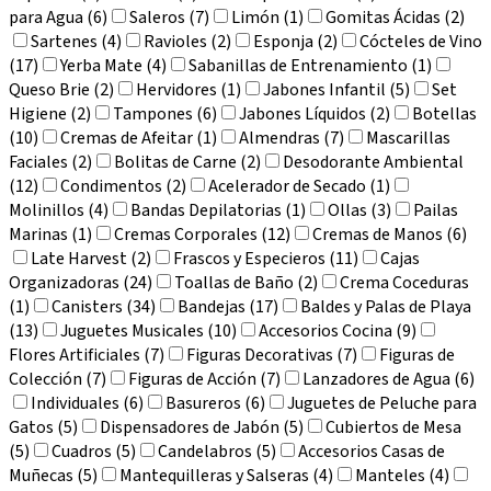
para Agua (6)
Saleros (7)
Limón (1)
Gomitas Ácidas (2)
Sartenes (4)
Ravioles (2)
Esponja (2)
Cócteles de Vino
(17)
Yerba Mate (4)
Sabanillas de Entrenamiento (1)
Queso Brie (2)
Hervidores (1)
Jabones Infantil (5)
Set
Higiene (2)
Tampones (6)
Jabones Líquidos (2)
Botellas
(10)
Cremas de Afeitar (1)
Almendras (7)
Mascarillas
Faciales (2)
Bolitas de Carne (2)
Desodorante Ambiental
(12)
Condimentos (2)
Acelerador de Secado (1)
Molinillos (4)
Bandas Depilatorias (1)
Ollas (3)
Pailas
Marinas (1)
Cremas Corporales (12)
Cremas de Manos (6)
Late Harvest (2)
Frascos y Especieros (11)
Cajas
Organizadoras (24)
Toallas de Baño (2)
Crema Coceduras
(1)
Canisters (34)
Bandejas (17)
Baldes y Palas de Playa
(13)
Juguetes Musicales (10)
Accesorios Cocina (9)
Flores Artificiales (7)
Figuras Decorativas (7)
Figuras de
Colección (7)
Figuras de Acción (7)
Lanzadores de Agua (6)
Individuales (6)
Basureros (6)
Juguetes de Peluche para
Gatos (5)
Dispensadores de Jabón (5)
Cubiertos de Mesa
(5)
Cuadros (5)
Candelabros (5)
Accesorios Casas de
Muñecas (5)
Mantequilleras y Salseras (4)
Manteles (4)