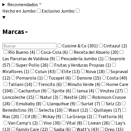
Recomendados
Hecho en Jumbo
Exclusivo Jumbo
Marcas
-
Cuisine & Co (301)
Cintazul (2)
Río Bueno (4)
Coca-Cola (6)
Receta del Abuelo (20)
Las Parcelas de Valdivia (9)
Pescadería Jumbo (1)
Soprole
(57)
Super Pollo (26)
Frutas y Verduras Propias (1)
Miraflores (1)
Colun (43)
Elite (13)
Nova (18)
Sopraval
(12)
Pomarola (1)
Tucapel (6)
Danone (15)
Costa (40)
Talliani (14)
Trencito (6)
Minuto Verde (4)
Home Care
(104)
Cachantun (9)
Sprite (6)
Iansa (4)
Virutex (27)
Loncoleche (15)
Natur (3)
Nestlé (20)
Robinson Crusoe
(24)
Emubaby (8)
Llanquihue (9)
Surlat (7)
Selz (2)
Benedictino (9)
Selecta (10)
Wasil (12)
Quillayes (17)
Mas (20)
Cif (8)
Mckay (9)
La Granja (2)
Trattoria (6)
Van Camp's (2)
Vivo (30)
Vital (8)
Livean (26)
Lay's
(13)
Family Care (22)
Sadia (6)
Watt's (43)
Oreo (15)