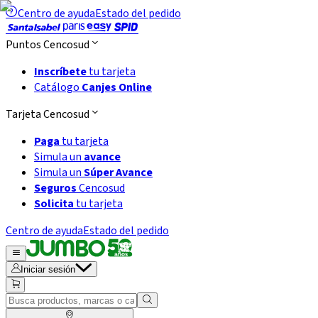
Centro de ayuda
Estado del pedido
Puntos Cencosud
Inscríbete
tu tarjeta
Catálogo
Canjes Online
Tarjeta Cencosud
Paga
tu tarjeta
Simula un
avance
Simula un
Súper Avance
Seguros
Cencosud
Solicita
tu tarjeta
Centro de ayuda
Estado del pedido
Iniciar sesión