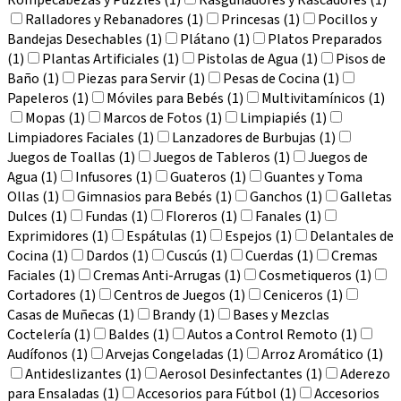
Ralladores y Rebanadores (1)
Princesas (1)
Pocillos y
Bandejas Desechables (1)
Plátano (1)
Platos Preparados
(1)
Plantas Artificiales (1)
Pistolas de Agua (1)
Pisos de
Baño (1)
Piezas para Servir (1)
Pesas de Cocina (1)
Papeleros (1)
Móviles para Bebés (1)
Multivitamínicos (1)
Mopas (1)
Marcos de Fotos (1)
Limpiapiés (1)
Limpiadores Faciales (1)
Lanzadores de Burbujas (1)
Juegos de Toallas (1)
Juegos de Tableros (1)
Juegos de
Agua (1)
Infusores (1)
Guateros (1)
Guantes y Toma
Ollas (1)
Gimnasios para Bebés (1)
Ganchos (1)
Galletas
Dulces (1)
Fundas (1)
Floreros (1)
Fanales (1)
Exprimidores (1)
Espátulas (1)
Espejos (1)
Delantales de
Cocina (1)
Dardos (1)
Cuscús (1)
Cuerdas (1)
Cremas
Faciales (1)
Cremas Anti-Arrugas (1)
Cosmetiqueros (1)
Cortadores (1)
Centros de Juegos (1)
Ceniceros (1)
Casas de Muñecas (1)
Brandy (1)
Bases y Mezclas
Coctelería (1)
Baldes (1)
Autos a Control Remoto (1)
Audífonos (1)
Arvejas Congeladas (1)
Arroz Aromático (1)
Antideslizantes (1)
Aerosol Desinfectantes (1)
Aderezo
para Ensaladas (1)
Accesorios para Fútbol (1)
Accesorios