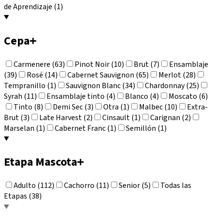
de Aprendizaje (1)
Cepa
+
Carmenere (63)
Pinot Noir (10)
Brut (7)
Ensamblaje
(39)
Rosé (14)
Cabernet Sauvignon (65)
Merlot (28)
Tempranillo (1)
Sauvignon Blanc (34)
Chardonnay (25)
Syrah (11)
Ensamblaje tinto (4)
Blanco (4)
Moscato (6)
Tinto (8)
Demi Sec (3)
Otra (1)
Malbec (10)
Extra-
Brut (3)
Late Harvest (2)
Cinsault (1)
Carignan (2)
Marselan (1)
Cabernet Franc (1)
Semillón (1)
Etapa Mascota
+
Adulto (112)
Cachorro (11)
Senior (5)
Todas las
Etapas (38)