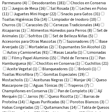
Parmesano (4)
Desodorantes (181)
Choclos en Conserva
(1)
Juegos de Mesa (16)
Sal Rosada (3)
Leches en Polvo
(11)
Juguetes Mini Hogar (22)
Snacks para Gatos (31)
Toallas Higiénicas Día (14)
Limpiador de Inodoro (10)
Churros (3)
Caracoles (5)
Cervezas Tradicionales (44)
Alcaparras (1)
Alimentos Húmedos para Perros (8)
Set de
Animales (1)
Sofritos (3)
Set de Belleza Niñas (5)
Accesorios para Otras Mascotas (7)
Sazonadores (7)
Base
Arverjado (2)
Mortadelas (2)
Espumantes Sin Alcohol (2)
Autos y Camionetas (91)
Masas Lasaña (1)
Limonadas
(6)
Film y Papel Aluminio (15)
Paté de Ternera (1)
Pan
Hamburguesa (6)
Choclitos en Conserva (1)
Cuchillos (21)
Aceite Vegetal (1)
Blanqueadores (1)
Brócoli (1)
Toallas Microfibra (7)
Gomitas Especiales (19)
Mostacholis (1)
Aceitunas Negras (1)
Manjar (4)
Queso
Mascarpone (1)
Aguas Tónicas (9)
Traperos (7)
Champiñones en Conserva (3)
Pan de Completo (4)
Ají
Merquén (1)
Jarros (9)
Queso Ricotta (1)
Barras de
Proteína (14)
Aguas Purificadas (6)
Porotos Blancos (3)
Habas Congeladas (2)
Quitamanchas (14)
Tabla de Quesos