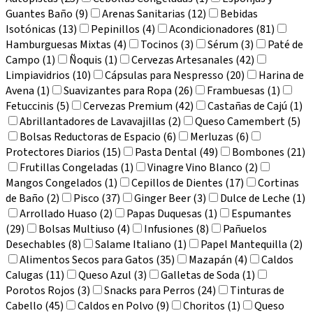
Guantes Baño (9)
Arenas Sanitarias (12)
Bebidas
Isotónicas (13)
Pepinillos (4)
Acondicionadores (81)
Hamburguesas Mixtas (4)
Tocinos (3)
Sérum (3)
Paté de
Campo (1)
Ñoquis (1)
Cervezas Artesanales (42)
Limpiavidrios (10)
Cápsulas para Nespresso (20)
Harina de
Avena (1)
Suavizantes para Ropa (26)
Frambuesas (1)
Fetuccinis (5)
Cervezas Premium (42)
Castañas de Cajú (1)
Abrillantadores de Lavavajillas (2)
Queso Camembert (5)
Bolsas Reductoras de Espacio (6)
Merluzas (6)
Protectores Diarios (15)
Pasta Dental (49)
Bombones (21)
Frutillas Congeladas (1)
Vinagre Vino Blanco (2)
Mangos Congelados (1)
Cepillos de Dientes (17)
Cortinas
de Baño (2)
Pisco (37)
Ginger Beer (3)
Dulce de Leche (1)
Arrollado Huaso (2)
Papas Duquesas (1)
Espumantes
(29)
Bolsas Multiuso (4)
Infusiones (8)
Pañuelos
Desechables (8)
Salame Italiano (1)
Papel Mantequilla (2)
Alimentos Secos para Gatos (35)
Mazapán (4)
Caldos
Calugas (11)
Queso Azul (3)
Galletas de Soda (1)
Porotos Rojos (3)
Snacks para Perros (24)
Tinturas de
Cabello (45)
Caldos en Polvo (9)
Choritos (1)
Queso