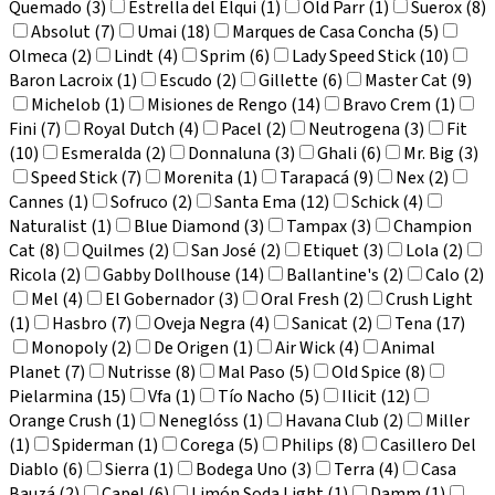
Quemado (3)
Estrella del Elqui (1)
Old Parr (1)
Suerox (8)
Absolut (7)
Umai (18)
Marques de Casa Concha (5)
Olmeca (2)
Lindt (4)
Sprim (6)
Lady Speed Stick (10)
Baron Lacroix (1)
Escudo (2)
Gillette (6)
Master Cat (9)
Michelob (1)
Misiones de Rengo (14)
Bravo Crem (1)
Fini (7)
Royal Dutch (4)
Pacel (2)
Neutrogena (3)
Fit
(10)
Esmeralda (2)
Donnaluna (3)
Ghali (6)
Mr. Big (3)
Speed Stick (7)
Morenita (1)
Tarapacá (9)
Nex (2)
Cannes (1)
Sofruco (2)
Santa Ema (12)
Schick (4)
Naturalist (1)
Blue Diamond (3)
Tampax (3)
Champion
Cat (8)
Quilmes (2)
San José (2)
Etiquet (3)
Lola (2)
Ricola (2)
Gabby Dollhouse (14)
Ballantine's (2)
Calo (2)
Mel (4)
El Gobernador (3)
Oral Fresh (2)
Crush Light
(1)
Hasbro (7)
Oveja Negra (4)
Sanicat (2)
Tena (17)
Monopoly (2)
De Origen (1)
Air Wick (4)
Animal
Planet (7)
Nutrisse (8)
Mal Paso (5)
Old Spice (8)
Pielarmina (15)
Vfa (1)
Tío Nacho (5)
Ilicit (12)
Orange Crush (1)
Neneglóss (1)
Havana Club (2)
Miller
(1)
Spiderman (1)
Corega (5)
Philips (8)
Casillero Del
Diablo (6)
Sierra (1)
Bodega Uno (3)
Terra (4)
Casa
Bauzá (2)
Capel (6)
Limón Soda Light (1)
Damm (1)