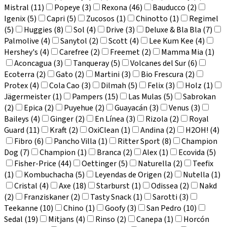
Mistral (11)
Popeye (3)
Rexona (46)
Bauducco (2)
Igenix (5)
Capri (5)
Zucosos (1)
Chinotto (1)
Regimel
(5)
Huggies (8)
Sol (4)
Drive (3)
Deluxe & Bla Bla (7)
Palmolive (4)
Sanytol (2)
Scott (4)
Lee Kum Kee (4)
Hershey's (4)
Carefree (2)
Freemet (2)
Mamma Mia (1)
Aconcagua (3)
Tanqueray (5)
Volcanes del Sur (6)
Ecoterra (2)
Gato (2)
Martini (3)
Bio Frescura (2)
Protex (4)
Cola Cao (3)
Dilmah (5)
Felix (3)
Holz (1)
Jägermeister (1)
Pampers (15)
Las Mulas (5)
Sabrokan
(2)
Epica (2)
Puyehue (2)
Guayacán (3)
Venus (3)
Baileys (4)
Ginger (2)
En Línea (3)
Rizola (2)
Royal
Guard (11)
Kraft (2)
OxiClean (1)
Andina (2)
H2OH! (4)
Fibro (6)
Pancho Villa (1)
Ritter Sport (8)
Champion
Dog (7)
Champion (1)
Branca (2)
Alex (1)
Ecovida (5)
Fisher-Price (44)
Oettinger (5)
Naturella (2)
Teefix
(1)
Kombuchacha (5)
Leyendas de Origen (2)
Nutella (1)
Cristal (4)
Axe (18)
Starburst (1)
Odissea (2)
Nakd
(2)
Franziskaner (2)
Tasty Snack (1)
Sarotti (3)
Teekanne (10)
Chino (1)
Goofy (3)
San Pedro (10)
Sedal (19)
Mitjans (4)
Rinso (2)
Canepa (1)
Horcón