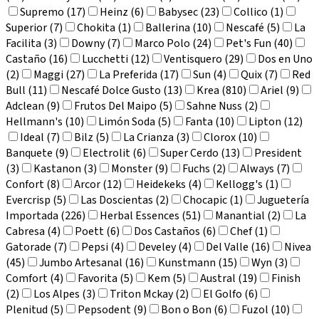
Supremo (17)
Heinz (6)
Babysec (23)
Collico (1)
Superior (7)
Chokita (1)
Ballerina (10)
Nescafé (5)
La
Facilita (3)
Downy (7)
Marco Polo (24)
Pet's Fun (40)
Castaño (16)
Lucchetti (12)
Ventisquero (29)
Dos en Uno
(2)
Maggi (27)
La Preferida (17)
Sun (4)
Quix (7)
Red
Bull (11)
Nescafé Dolce Gusto (13)
Krea (810)
Ariel (9)
Adclean (9)
Frutos Del Maipo (5)
Sahne Nuss (2)
Hellmann's (10)
Limón Soda (5)
Fanta (10)
Lipton (12)
Ideal (7)
Bilz (5)
La Crianza (3)
Clorox (10)
Banquete (9)
Electrolit (6)
Super Cerdo (13)
President
(3)
Kastanon (3)
Monster (9)
Fuchs (2)
Always (7)
Confort (8)
Arcor (12)
Heidekeks (4)
Kellogg's (1)
Evercrisp (5)
Las Doscientas (2)
Chocapic (1)
Juguetería
Importada (226)
Herbal Essences (51)
Manantial (2)
La
Cabresa (4)
Poett (6)
Dos Castaños (6)
Chef (1)
Gatorade (7)
Pepsi (4)
Develey (4)
Del Valle (16)
Nivea
(45)
Jumbo Artesanal (16)
Kunstmann (15)
Wyn (3)
Comfort (4)
Favorita (5)
Kem (5)
Austral (19)
Finish
(2)
Los Alpes (3)
Triton Mckay (2)
El Golfo (6)
Plenitud (5)
Pepsodent (9)
Bon o Bon (6)
Fuzol (10)