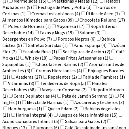
(3)
Mermeladas (15)
Plasticinas y Masas (12)
Helados
Mix Sabores (9)
Pechuga de Pavo y Pollo (3)
Forros de
Cortinas (1)
Cremas Instantáneas (4)
Útiles de Aseo (1)
Alimentos Húmedos para Gatos (39)
Chocolate Relleno (17)
Polvos de Hornear (1)
Mayonesa (17)
Ropa Interior
Desechable (14)
Tazas y Mugs (19)
Salame (3)
Detergentes en Polvo (7)
Porotos Negros (6)
Bebida
Láctea (5)
Galletas Surtidas (1)
Paño Esponja (4)
Azúcar
Flor (2)
Ensalada Rusa (1)
Set Figuras de Acción (2)
Café
Moka (1)
Whisky (18)
Papas Fritas Artesanales (1)
Sopaipillas (1)
Chocolate en Ramas (2)
Aromatizantes de
Ambientes (3)
Cremas Hidratantes (4)
Enjuagues Bucales
(11)
Asaderas (27)
Repelentes (2)
Tabla de Fiambres (1)
Vitaminas (8)
Tendederos de Ropa (5)
Pañales
Desechables (58)
Arvejas en Conserva (2)
Repollo Morado
(1)
Ceras Depilatorias (4)
Pata de Jamón Serrano (1)
Té
Inglés (1)
Mezcla de Harinas (1)
Azucareros y Lecheros (3)
Hamburguesa (1)
Queso Edam (2)
Bebidas Vegetales
(11)
Harina Integral (4)
Juegos de Mesa Infantiles (15)
Acondicionadores Infantil (5)
Salsas para Gatos (2)
Bloques (13)
Plumones (6)
Café Descafeinado Instantáneo