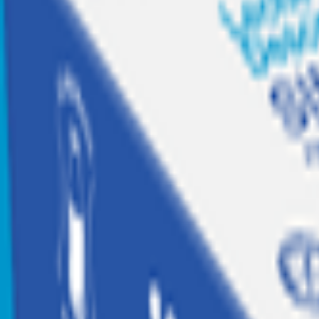
Recetas
Tesoros Jumbo
Suscríbete a
Home
|
hogar jugueteria y libreria
|
libreria y escolares
|
articulos de oficina
|
Portacredencial Kuromi
Agotado
Proarte
Portacredencial Kuromi
Código:
2060669
Calificar producto
$
3.690
$3.690 x un
Similares
Agregar a Mis listas
Compartir producto