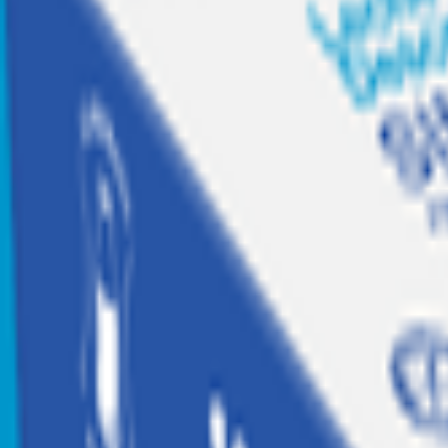
Recetas
Tesoros Jumbo
Suscríbete a
Home
|
hogar, jugueteria y libreria
|
libreria y escolares
|
articulos de oficina
|
Agenda Frida Kahlo Diaria 2025
Agotado
Premium Paper
Agenda Frida Kahlo Diaria 2025
Código:
2008235
Calificar producto
$
18.990
$18.990 x un
Similares
Agregar a Mis listas
Compartir producto