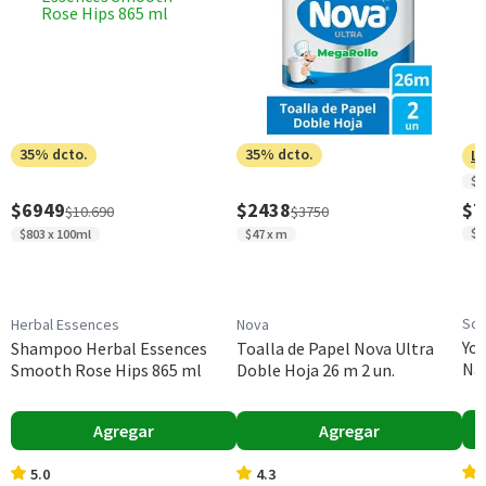
Edición Limitada
No
Contenido
236 ml
Garantía Mínima Legal
Válida hasta su fecha de caducidad
35% dcto.
35% dcto.
Ll
$4
$6949
$2438
$7
$10.690
$3750
$4
$803 x 100ml
$47 x m
Sop
Herbal Essences
Nova
Yog
Shampoo Herbal Essences
Toalla de Papel Nova Ultra
Nat
Smooth Rose Hips 865 ml
Doble Hoja 26 m 2 un.
Agregar
Agregar
5.0
4.3