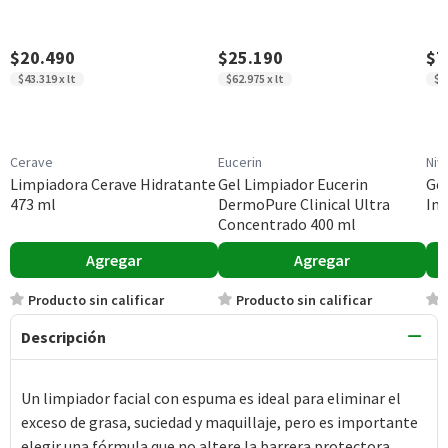
$20.490
$25.190
$7
$43.319 x lt
$62.975 x lt
$5
Cerave
Eucerin
Niv
Limpiadora Cerave Hidratante
Gel Limpiador Eucerin
Gel
473 ml
DermoPure Clinical Ultra
Im
Concentrado 400 ml
Agregar
Agregar
Producto sin calificar
Producto sin calificar
Descripción
Un limpiador facial con espuma es ideal para eliminar el
exceso de grasa, suciedad y maquillaje, pero es importante
elegir una fórmula que no altere la barrera protectora