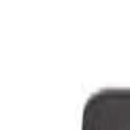
Centro de ayuda
Estado del pedido
Puntos Cencosud
Inscríbete
tu tarjeta
Catálogo
Canjes Online
Tarjeta Cencosud
Paga
tu tarjeta
Simula un
avance
Simula un
Súper Avance
Seguros
Cencosud
Solicita
tu tarjeta
Centro de ayuda
Estado del pedido
¿Cómo recibirás tu compra?