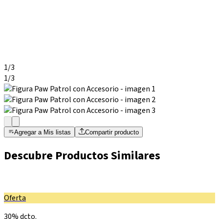
1
/
3
1
/
3
Agregar a Mis listas
Compartir producto
Descubre Productos Similares
Oferta
30% dcto.