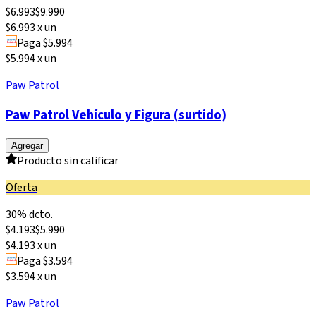
$
6.993
$
9.990
$6.993 x un
Paga $5.994
$5.994 x un
Paw Patrol
Paw Patrol Vehículo y Figura (surtido)
Agregar
Producto sin calificar
Oferta
30% dcto.
$
4.193
$
5.990
$4.193 x un
Paga $3.594
$3.594 x un
Paw Patrol