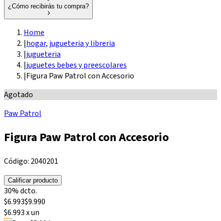
¿Cómo recibirás tu compra?
Home
|
hogar, jugueteria y libreria
|
jugueteria
|
juguetes bebes y preescolares
|
Figura Paw Patrol con Accesorio
Agotado
Paw Patrol
Figura Paw Patrol con Accesorio
Código:
2040201
Calificar producto
30% dcto.
$
6.993
$
9.990
$6.993 x un