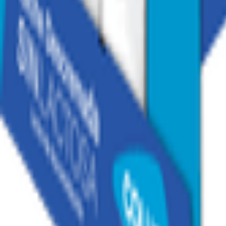
1
/
8
1
/
8