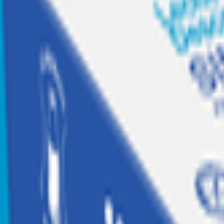
Recetas
Tesoros Jumbo
Suscríbete a
Home
|
hogar jugueteria y libreria
|
libreria y escolares
|
mochilas loncheras y estuches
|
Mochila Negra Garfield Cara 3D
Agotado
Yadatex
Mochila Negra Garfield Cara 3D
Código:
2004323
Calificar producto
$
34.990
$34.990 x un
Similares
Agregar a Mis listas
Compartir producto