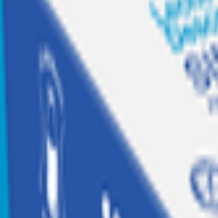
Recetas
Tesoros Jumbo
Suscríbete a
Home
|
hogar jugueteria y libreria
|
libreria y escolares
|
cuadernos
|
Planner de Escritorio Proarte MyMelody
Agotado
Proarte
Planner de Escritorio Proarte MyMelody
Código:
2021225
Calificar producto
$
4.990
$4.990 x un
Similares
Agregar a Mis listas
Compartir producto