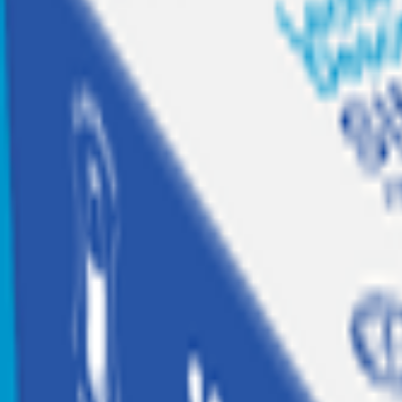
Recetas
Tesoros Jumbo
Suscríbete a
Home
|
frutas y verduras
|
frutas
|
fruta
|
Manzana Jazz 1.36 kg
Agotado
Frutas y Verduras Propias
Manzana Jazz 1.36 kg
Código:
1553164
Calificar producto
$
1.990
$1.463 x kg
Similares
Agregar a Mis listas
Compartir producto