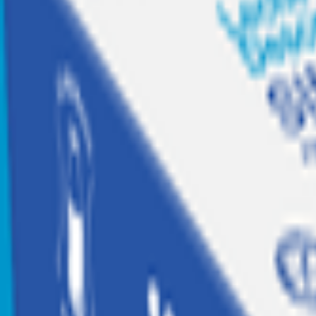
Recetas
Tesoros Jumbo
Suscríbete a
Home
|
hogar, jugueteria y libreria
|
electro y tecnologia
|
tecnologia
|
Audífonos Bluetooth Sleve On-Ear Studio 2 Negro
Agotado
Sleve
Audífonos Bluetooth Sleve On-Ear Studio
Código:
1914607
Calificar producto
$
14.990
$14.990 x un
Similares
Agregar a Mis listas
Compartir producto