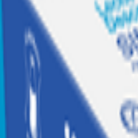
Recetas
Tesoros Jumbo
Suscríbete a
Home
|
hogar, jugueteria y libreria
|
jugueteria
|
bloques y armables
|
Bloques de Construcción Cinnamoroll Viaje 126 Piezas
Agotado
Hello Kitty
Bloques de Construcción Cinnamoroll Via
Código:
2052793
Calificar producto
$
19.990
$19.990 x un
Similares
Agregar a Mis listas
Compartir producto