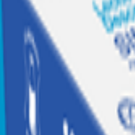
Recetas
Tesoros Jumbo
Suscríbete a
Home
|
hogar jugueteria y libreria
|
electro y tecnologia
|
calefaccion
|
Estufa de Cuarzo Kendal Krh-06S con Inclinación Blanca 
Agotado
Kendal
Estufa de Cuarzo Kendal Krh-06S con Inc
Código:
1873518
Nota
5.0
(
1
comentario
)
$
14.990
$
17.990
$14.990 x un
Similares