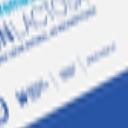
800W
linación Blanca 800W