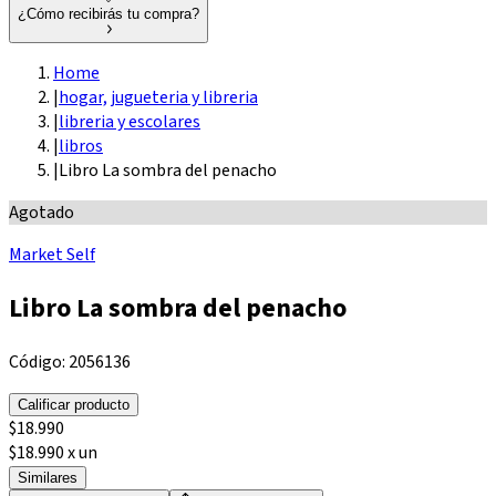
¿Cómo recibirás tu compra?
Home
|
hogar, jugueteria y libreria
|
libreria y escolares
|
libros
|
Libro La sombra del penacho
Agotado
Market Self
Libro La sombra del penacho
Código:
2056136
Calificar producto
$
18.990
$18.990 x un
Similares