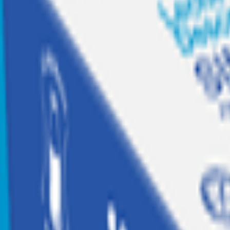
Recetas
Tesoros Jumbo
Suscríbete a
Home
|
hogar, jugueteria y libreria
|
libreria y escolares
|
mochilas, loncheras y estuches
|
Mochila Head Camry Petróleo 2026
Agotado
Head
Mochila Head Camry Petróleo 2026
Código:
2048671
Calificar producto
$
23.990
$23.990 x un
Similares
Agregar a Mis listas
Compartir producto