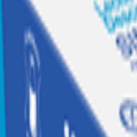
Recetas
Tesoros Jumbo
Suscríbete a
Home
|
hogar, jugueteria y libreria
|
libreria y escolares
|
mochilas, loncheras y estuches
|
Mochila Head Pepa 2025 Cat Kawaii Celeste 13 L
Agotado
Head
Mochila Head Pepa 2025 Cat Kawaii Celes
Código:
2014058
Calificar producto
$
18.990
$18.990 x un
Similares
Agregar a Mis listas
Compartir producto