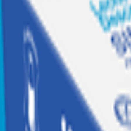
Recetas
Tesoros Jumbo
Suscríbete a
Home
|
hogar jugueteria y libreria
|
electro y tecnologia
|
tecnologia
|
Soporte magnético celular cuadrado
Agotado
Fujitel
Soporte magnético celular cuadrado
Código:
1822599
Calificar producto
$
5.990
$5.990 x un
Similares
Agregar a Mis listas
Compartir producto