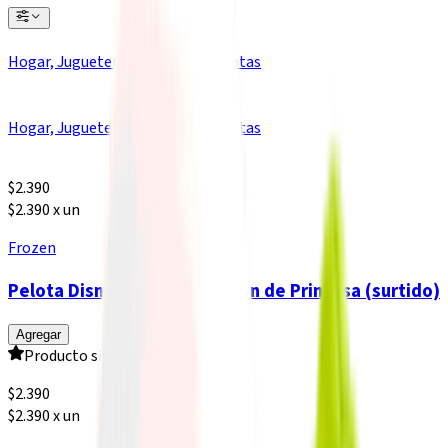
Hogar, Juguetería y Librería
Mascotas
Hogar, Juguetería y Librería
Mascotas
$
2.390
$2.390 x un
Frozen
Pelota Disney PVC con Imagen de Princesa (surtido)
Agregar
Producto sin calificar
$
2.390
$2.390 x un