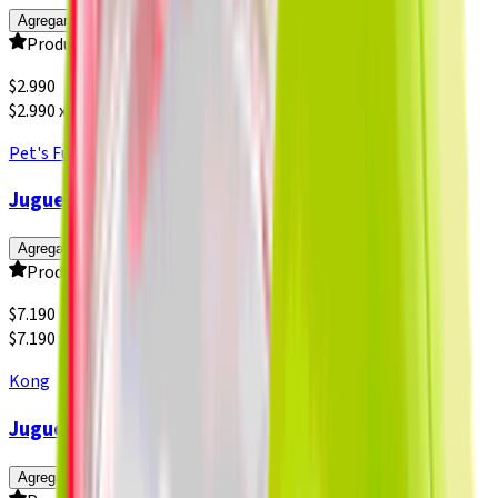
Agregar
Producto sin calificar
$
2.990
$2.990 x un
Pet's Fun
Juguete Deportivo Tripac Pelota de Tenis
Agregar
Producto sin calificar
$
7.190
$7.190 x un
Kong
Juguete Perro Kong Pelota Cumpleaños 3 un.
Agregar