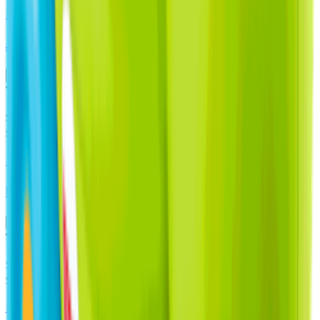
Mighty
Juguete Perro Mighty Rex Pelota Durable
Agregar
5.0
$
12.990
$12.990 x un
Dribbling
Balón de Fútbol Dribbling Arsenal N5
Agregar
Producto sin calificar
$
8.990
$8.990 x un
Kong