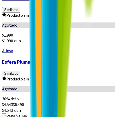
Similares
Producto sin calificar
Agotado
$
1.990
$1.990 x un
Alinsa
Esfera Plumavit Alinsa 10 cm
Similares
Producto sin calificar
Agotado
30% dcto.
$
4.543
$
6.490
$4.543 x un
Paga $3.894