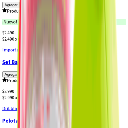
Agregar
Producto sin calificar
¡Nuevo!
$
2.490
$2.490 x un
Importadora Italiana
Set Balón + Canillera + Media, Clamshell
Agregar
Producto sin calificar
$
2.990
$2.990 x un
Dribbling
Pelota de Ping Pong Dribbling Sensei 1 Estrella