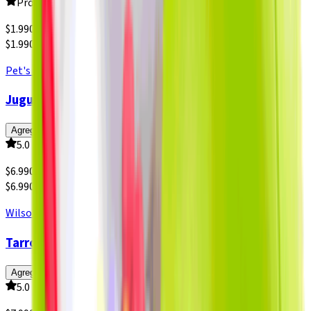
Producto sin calificar
$
1.990
$1.990 x un
Pet's Fun
Juguete Pelota de Goma TPR Golf
Agregar
5.0
$
6.990
$6.990 x un
Wilson
Tarro Pelota Tenis World Championship 3 un.
Agregar
5.0