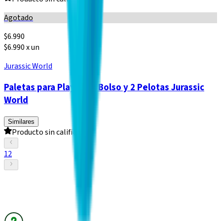
Agotado
$
6.990
$6.990 x un
Jurassic World
Paletas para Playa con Bolso y 2 Pelotas Jurassic
World
Similares
Producto sin calificar
1
2