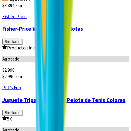
$3.894 x un
Fisher-Price
Fisher-Price Vehículo con Pelotas
Similares
Producto sin calificar
Agotado
$
2.990
$2.990 x un
Pet's Fun
Juguete Tripack Pet's Fun Pelota de Tenis Colores
Similares
5.0
Agotado