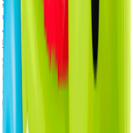
$13.990 x un
Kong
Juguete Perro Kong Ball Pelota Roja
Agregar
Producto sin calificar
$
2.990
$2.990 x un
Pet's Fun
Juguete Lanza Pelota de Tenis
Agregar
Producto sin calificar
$
7.850
$7.850 x un