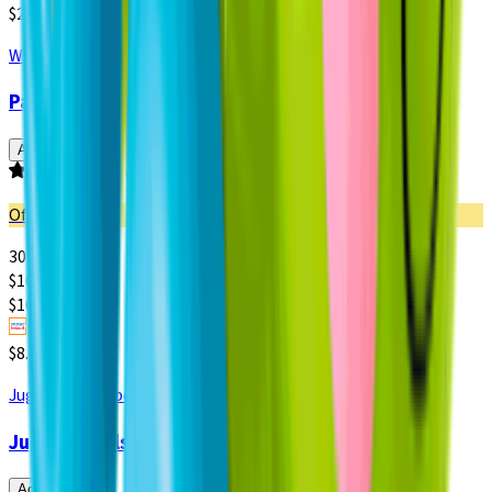
$2.663 x un
Wilson
Pack Pelotas de Tenis Wilson Tour Premier 3 un.
Agregar
Producto sin calificar
Oferta
30% dcto.
$
10.493
$
14.990
$10.493 x un
Paga $8.994
$8.994 x un
Juguetería Importada
Juguete Bolsa 60 Pelotas 7 cm
Agregar