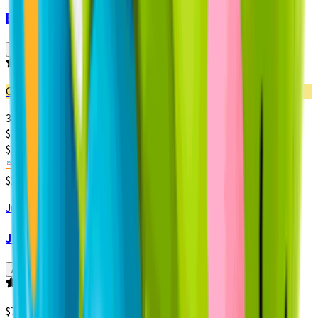
Balón Número 5 Toy Story 5
Agregar
Producto sin calificar
Oferta
30% dcto.
$
3.493
$
4.990
$3.493 x un
Paga $2.994
$2.994 x un
Juguetería Importada
Juguete Didáctico Sonajero Mi Primera Pelota
Agregar
Producto sin calificar
$
7.990