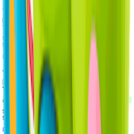
Juguete Perro Kong Squeakair Pelota 2 un.
Agregar
Producto sin calificar
$
3.990
$3.990 x un
Pet's Fun
Juguete de Cuerda Nudo Pelota
Agregar
5.0
¡Nuevo!
$
9.990
$9.990 x un
Disney