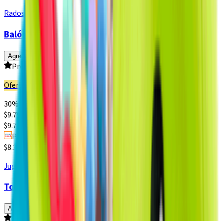
Radost
Balón Pilates 75 cm
Agregar
Producto sin calificar
Oferta
30% dcto.
$
9.793
$
13.990
$9.793 x un
Paga $8.394
$8.394 x un
Juguetería Importada
Torre Infantil con Pelotas
Agregar
Producto sin calificar