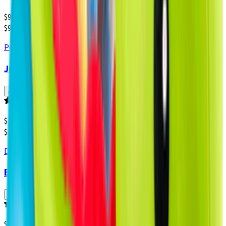
$
9.990
$9.990 x un
Pet's Fun
Juguete Pelota Rodadora para Treats Pro
Agregar
Producto sin calificar
$
11.990
$11.990 x un
Dribbling
Balón de Fútbol Dribbling Real N5
Agregar
Producto sin calificar
$
13.990