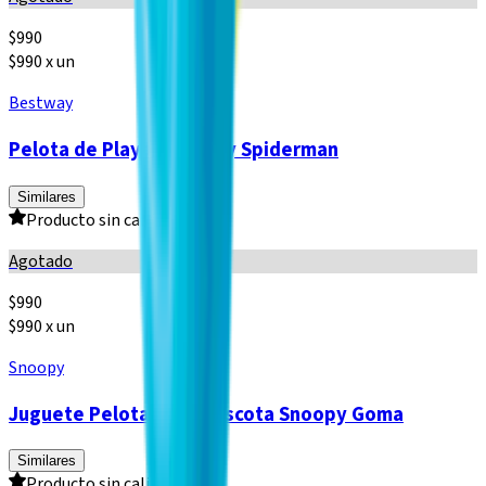
$
990
$990 x un
Bestway
Pelota de Playa Bestway Spiderman
Similares
Producto sin calificar
Agotado
$
990
$990 x un
Snoopy
Juguete Pelota para Mascota Snoopy Goma
Similares
Producto sin calificar