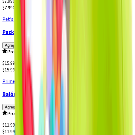
$
7.990
$7.990 x un
Pet's Fun
Pack de 3 Pelotas Ranuradas
Agregar
Producto sin calificar
$
15.990
$15.990 x un
Prime
Balón de Fútbol Súper Prime N5
Agregar
Producto sin calificar
$
11.990
$11.990 x un