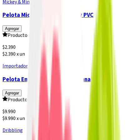
Mickey & Minnie
Pelota Mickey & Minnie Disney PVC
Agregar
Producto sin calificar
$
2.390
$2.390 x un
Importadora Italiana
Pelota Emoji Importadora Italiana
Agregar
Producto sin calificar
$
9.990
$9.990 x un
Dribbling