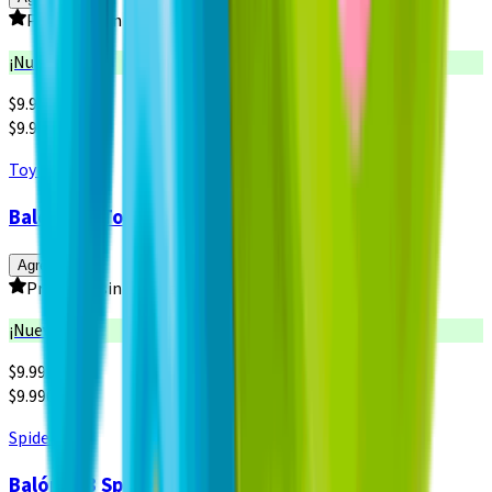
Producto sin calificar
¡Nuevo!
$
9.990
$9.990 x un
Toy Story
Balón N°3 Toy Story 5
Agregar
Producto sin calificar
¡Nuevo!
$
9.990
$9.990 x un
Spiderman
Balón N°3 Spiderman