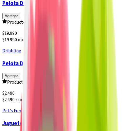
Pelota Dribbling Chile
Agregar
Producto sin calificar
$
19.990
$19.990 x un
Dribbling
Pelota Dribbling Galaxy
Agregar
Producto sin calificar
$
2.490
$2.490 x un
Pet's Fun
Juguete Pelota de Goma con Sonido