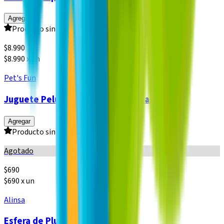
Agregar
Producto sin calificar
$
8.990
$8.990 x un
Pet's Fun
Juguete Peluche Ardilla con Pelotas Pro
Agregar
Producto sin calificar
Agotado
$
690
$690 x un
Alinsa
Esfera de Plumavit 6 cm