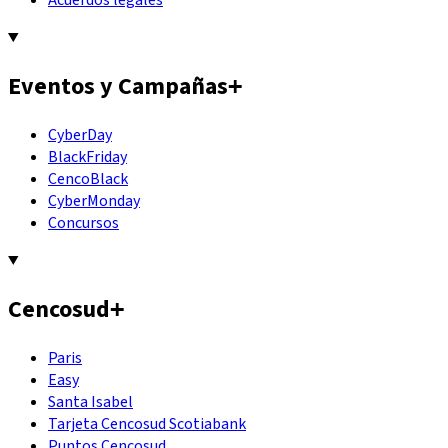
Eventos y Campañas
+
CyberDay
BlackFriday
CencoBlack
CyberMonday
Concursos
Cencosud
+
Paris
Easy
Santa Isabel
Tarjeta Cencosud Scotiabank
Puntos Cencosud