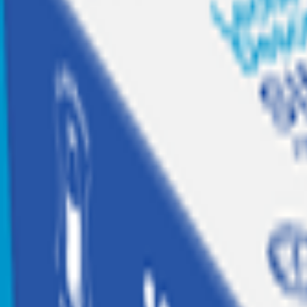
Recetas
Tesoros Jumbo
Suscríbete a
Home
|
hogar, jugueteria y libreria
|
jugueteria
|
figuras de accion y coleccionables
|
Figura Acción Toy Story 18 cm
Toy Story
Figura Acción Toy Story 18 cm
Código:
2066184
Calificar producto
$
15.990
$15.990 x un
Agregar
Agregar a Mis listas
Compartir producto