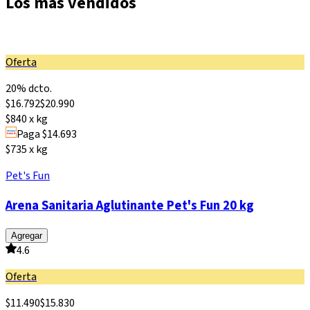
Los más vendidos
Oferta
20% dcto.
$
16.792
$
20.990
$840 x kg
Paga $14.693
$735 x kg
Pet's Fun
Arena Sanitaria Aglutinante Pet's Fun 20 kg
Agregar
4.6
Oferta
$
11.490
$
15.830