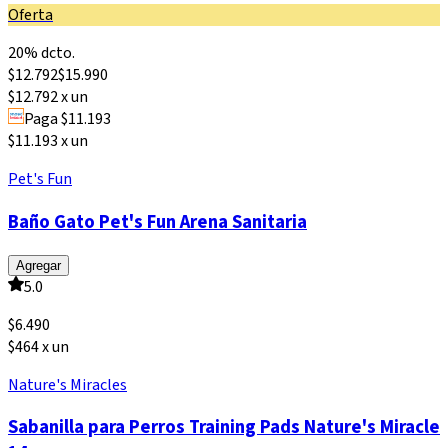
Oferta
20% dcto.
$
12.792
$
15.990
$12.792 x un
Paga $11.193
$11.193 x un
Pet's Fun
Baño Gato Pet's Fun Arena Sanitaria
Agregar
5.0
$
6.490
$464 x un
Nature's Miracles
Sabanilla para Perros Training Pads Nature's Miracle