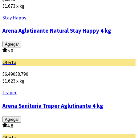
$1.673 x kg
Stay Happy
Arena Aglutinante Natural Stay Happy 4 kg
Agregar
5.0
Oferta
$
6.490
$
8.790
$1.623 x kg
Traper
Arena Sanitaria Traper Aglutinante 4 kg
Agregar
4.8
Oferta