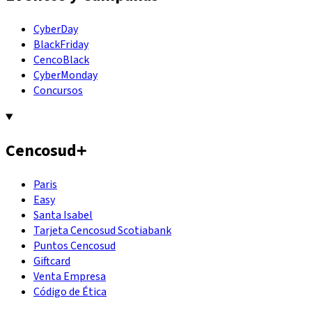
CyberDay
BlackFriday
CencoBlack
CyberMonday
Concursos
Cencosud
+
Paris
Easy
Santa Isabel
Tarjeta Cencosud Scotiabank
Puntos Cencosud
Giftcard
Venta Empresa
Código de Ética