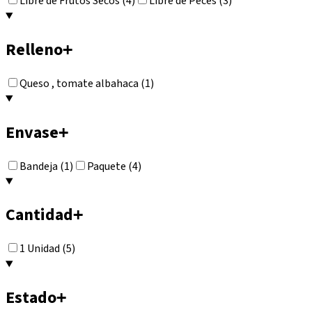
Libre de Frutos Secos (4)
Libre de Peces (3)
Relleno
+
Queso , tomate albahaca (1)
Envase
+
Bandeja (1)
Paquete (4)
Cantidad
+
1 Unidad (5)
Estado
+