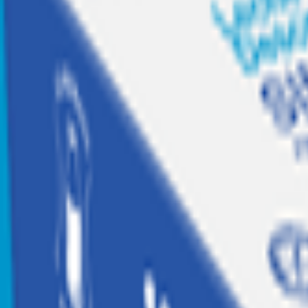
Recetas
Tesoros Jumbo
Suscríbete a
Home
|
mascotas
|
perros
|
accesorios y juguetes perros
|
Juguete para Perro Kong Oso Wild Knots M/L
Kong
Juguete para Perro Kong Oso Wild Knots 
Código:
2001373
Calificar producto
$
15.990
$15.990 x un
Agregar
Agregar a Mis listas
Compartir producto