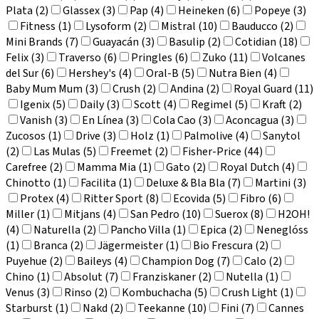
Plata (2)
Glassex (3)
Pap (4)
Heineken (6)
Popeye (3)
Fitness (1)
Lysoform (2)
Mistral (10)
Bauducco (2)
Mini Brands (7)
Guayacán (3)
Basulip (2)
Cotidian (18)
Felix (3)
Traverso (6)
Pringles (6)
Zuko (11)
Volcanes
del Sur (6)
Hershey's (4)
Oral-B (5)
Nutra Bien (4)
Baby Mum Mum (3)
Crush (2)
Andina (2)
Royal Guard (11)
Igenix (5)
Daily (3)
Scott (4)
Regimel (5)
Kraft (2)
Vanish (3)
En Línea (3)
Cola Cao (3)
Aconcagua (3)
Zucosos (1)
Drive (3)
Holz (1)
Palmolive (4)
Sanytol
(2)
Las Mulas (5)
Freemet (2)
Fisher-Price (44)
Carefree (2)
Mamma Mia (1)
Gato (2)
Royal Dutch (4)
Chinotto (1)
Facilita (1)
Deluxe & Bla Bla (7)
Martini (3)
Protex (4)
Ritter Sport (8)
Ecovida (5)
Fibro (6)
Miller (1)
Mitjans (4)
San Pedro (10)
Suerox (8)
H2OH!
(4)
Naturella (2)
Pancho Villa (1)
Epica (2)
Neneglóss
(1)
Branca (2)
Jägermeister (1)
Bio Frescura (2)
Puyehue (2)
Baileys (4)
Champion Dog (7)
Calo (2)
Chino (1)
Absolut (7)
Franziskaner (2)
Nutella (1)
Venus (3)
Rinso (2)
Kombuchacha (5)
Crush Light (1)
Starburst (1)
Nakd (2)
Teekanne (10)
Fini (7)
Cannes