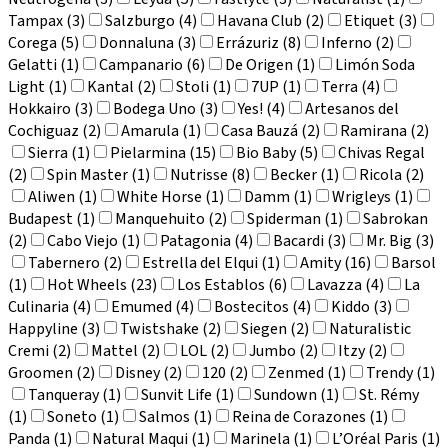
Tampax (3)
Salzburgo (4)
Havana Club (2)
Etiquet (3)
Corega (5)
Donnaluna (3)
Errázuriz (8)
Inferno (2)
Gelatti (1)
Campanario (6)
De Origen (1)
Limón Soda
Light (1)
Kantal (2)
Stoli (1)
7UP (1)
Terra (4)
Hokkairo (3)
Bodega Uno (3)
Yes! (4)
Artesanos del
Cochiguaz (2)
Amarula (1)
Casa Bauzá (2)
Ramirana (2)
Sierra (1)
Pielarmina (15)
Bio Baby (5)
Chivas Regal
(2)
Spin Master (1)
Nutrisse (8)
Becker (1)
Ricola (2)
Aliwen (1)
White Horse (1)
Damm (1)
Wrigleys (1)
Budapest (1)
Manquehuito (2)
Spiderman (1)
Sabrokan
(2)
Cabo Viejo (1)
Patagonia (4)
Bacardi (3)
Mr. Big (3)
Tabernero (2)
Estrella del Elqui (1)
Amity (16)
Barsol
(1)
Hot Wheels (23)
Los Establos (6)
Lavazza (4)
La
Culinaria (4)
Emumed (4)
Bostecitos (4)
Kiddo (3)
Happyline (3)
Twistshake (2)
Siegen (2)
Naturalistic
Cremi (2)
Mattel (2)
LOL (2)
Jumbo (2)
Itzy (2)
Groomen (2)
Disney (2)
120 (2)
Zenmed (1)
Trendy (1)
Tanqueray (1)
Sunvit Life (1)
Sundown (1)
St. Rémy
(1)
Soneto (1)
Salmos (1)
Reina de Corazones (1)
Panda (1)
Natural Maqui (1)
Marinela (1)
L’Oréal Paris (1)