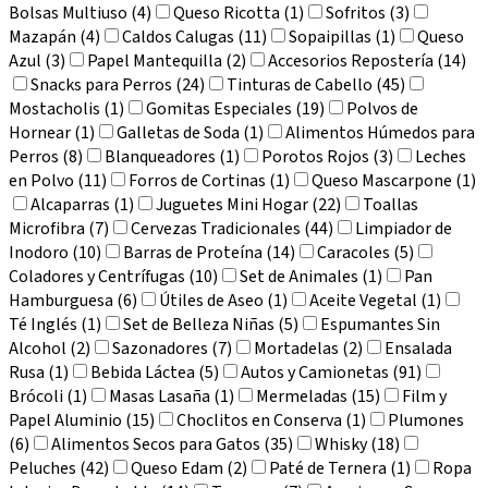
Bolsas Multiuso (4)
Queso Ricotta (1)
Sofritos (3)
Mazapán (4)
Caldos Calugas (11)
Sopaipillas (1)
Queso
Azul (3)
Papel Mantequilla (2)
Accesorios Repostería (14)
Snacks para Perros (24)
Tinturas de Cabello (45)
Mostacholis (1)
Gomitas Especiales (19)
Polvos de
Hornear (1)
Galletas de Soda (1)
Alimentos Húmedos para
Perros (8)
Blanqueadores (1)
Porotos Rojos (3)
Leches
en Polvo (11)
Forros de Cortinas (1)
Queso Mascarpone (1)
Alcaparras (1)
Juguetes Mini Hogar (22)
Toallas
Microfibra (7)
Cervezas Tradicionales (44)
Limpiador de
Inodoro (10)
Barras de Proteína (14)
Caracoles (5)
Coladores y Centrífugas (10)
Set de Animales (1)
Pan
Hamburguesa (6)
Útiles de Aseo (1)
Aceite Vegetal (1)
Té Inglés (1)
Set de Belleza Niñas (5)
Espumantes Sin
Alcohol (2)
Sazonadores (7)
Mortadelas (2)
Ensalada
Rusa (1)
Bebida Láctea (5)
Autos y Camionetas (91)
Brócoli (1)
Masas Lasaña (1)
Mermeladas (15)
Film y
Papel Aluminio (15)
Choclitos en Conserva (1)
Plumones
(6)
Alimentos Secos para Gatos (35)
Whisky (18)
Peluches (42)
Queso Edam (2)
Paté de Ternera (1)
Ropa