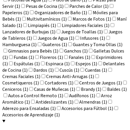
Servir (1)
Pesas de Cocina (1)
Parches de Calor (1)
Papeleros (1)
Organizadores de Baño (1)
Móviles para
Bebés (1)
Multivitamínicos (1)
Marcos de Fotos (1)
Maní
Salado (1)
Limpiapiés (1)
Limpiadores Faciales (1)
Lanzadores de Burbujas (1)
Juegos de Toallas (1)
Juegos
de Tableros (1)
Juegos de Agua (1)
Infusores (1)
Hamburguesa (1)
Guateros (1)
Guantes y Toma Ollas (1)
Gimnasios para Bebés (1)
Ganchos (1)
Galletas Dulces
(1)
Fundas (1)
Floreros (1)
Fanales (1)
Exprimidores
(1)
Espátulas (1)
Espinaca (1)
Espejos (1)
Delantales
de Cocina (1)
Dardos (1)
Cuscús (1)
Cuerdas (1)
Cremas Faciales (1)
Cremas Anti-Arrugas (1)
Cosmetiqueros (1)
Cortadores (1)
Centros de Juegos (1)
Ceniceros (1)
Casas de Muñecas (1)
Brandy (1)
Baldes (1)
Autos a Control Remoto (1)
Audífonos (1)
Arroz
Aromático (1)
Antideslizantes (1)
Almendras (1)
Aderezo para Ensaladas (1)
Accesorios para Fútbol (1)
Accesorios de Aprendizaje (1)