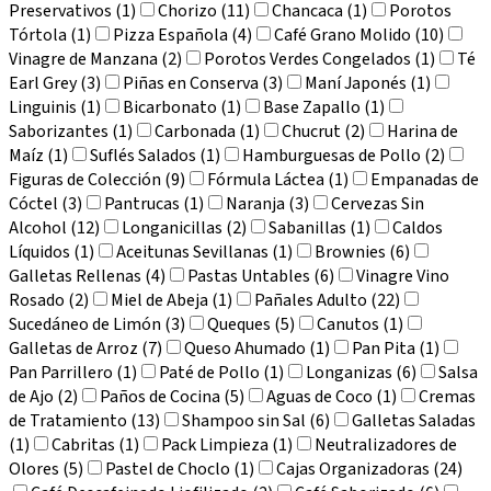
Preservativos (1)
Chorizo (11)
Chancaca (1)
Porotos
Tórtola (1)
Pizza Española (4)
Café Grano Molido (10)
Vinagre de Manzana (2)
Porotos Verdes Congelados (1)
Té
Earl Grey (3)
Piñas en Conserva (3)
Maní Japonés (1)
Linguinis (1)
Bicarbonato (1)
Base Zapallo (1)
Saborizantes (1)
Carbonada (1)
Chucrut (2)
Harina de
Maíz (1)
Suflés Salados (1)
Hamburguesas de Pollo (2)
Figuras de Colección (9)
Fórmula Láctea (1)
Empanadas de
Cóctel (3)
Pantrucas (1)
Naranja (3)
Cervezas Sin
Alcohol (12)
Longanicillas (2)
Sabanillas (1)
Caldos
Líquidos (1)
Aceitunas Sevillanas (1)
Brownies (6)
Galletas Rellenas (4)
Pastas Untables (6)
Vinagre Vino
Rosado (2)
Miel de Abeja (1)
Pañales Adulto (22)
Sucedáneo de Limón (3)
Queques (5)
Canutos (1)
Galletas de Arroz (7)
Queso Ahumado (1)
Pan Pita (1)
Pan Parrillero (1)
Paté de Pollo (1)
Longanizas (6)
Salsa
de Ajo (2)
Paños de Cocina (5)
Aguas de Coco (1)
Cremas
de Tratamiento (13)
Shampoo sin Sal (6)
Galletas Saladas
(1)
Cabritas (1)
Pack Limpieza (1)
Neutralizadores de
Olores (5)
Pastel de Choclo (1)
Cajas Organizadoras (24)