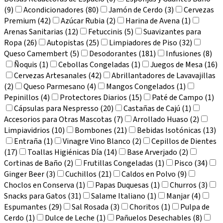
(9)
Acondicionadores (80)
Jamón de Cerdo (3)
Cervezas
Premium (42)
Azúcar Rubia (2)
Harina de Avena (1)
Arenas Sanitarias (12)
Fetuccinis (5)
Suavizantes para
Ropa (26)
Autopistas (25)
Limpiadores de Piso (32)
Queso Camembert (5)
Desodorantes (181)
Infusiones (8)
Ñoquis (1)
Cebollas Congeladas (1)
Juegos de Mesa (16)
Cervezas Artesanales (42)
Abrillantadores de Lavavajillas
(2)
Queso Parmesano (4)
Mangos Congelados (1)
Pepinillos (4)
Protectores Diarios (15)
Paté de Campo (1)
Cápsulas para Nespresso (20)
Castañas de Cajú (1)
Accesorios para Otras Mascotas (7)
Arrollado Huaso (2)
Limpiavidrios (10)
Bombones (21)
Bebidas Isotónicas (13)
Entraña (1)
Vinagre Vino Blanco (2)
Cepillos de Dientes
(17)
Toallas Higiénicas Día (14)
Base Arverjado (2)
Cortinas de Baño (2)
Frutillas Congeladas (1)
Pisco (34)
Ginger Beer (3)
Cuchillos (21)
Caldos en Polvo (9)
Choclos en Conserva (1)
Papas Duquesas (1)
Churros (3)
Snacks para Gatos (31)
Salame Italiano (1)
Manjar (4)
Espumantes (29)
Sal Rosada (3)
Choritos (1)
Pulpa de
Cerdo (1)
Dulce de Leche (1)
Pañuelos Desechables (8)