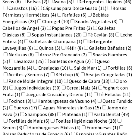
Secos (6)
Bolsas (2)
Avena (5)
Detergentes Líquidos (46)
Canastos (16)
Cápsulas para Dolce Gusto (11)
Bolsas
Térmicas y Herméticas (4)
Farfalles (6)
Bebidas
Energéticas (23)
Clorogel (10)
Snacks Vegetales (3)
Cabellos de Ángel (3)
Papas Pre Fritas (3)
Galletas
Clásicas (8)
Sopas Instantáneas (26)
Té Ceylán (8)
Leche
Entera (4)
Galletas de Champaña (1)
Detergente
Lavavajillas (6)
Quinoa (5)
Kéfir (8)
Galletas Bañadas (2)
Merluzas (6)
Arroz Pre Graneado (2)
Snacks Fiambres
(2)
Lavalozas (25)
Galletas de Agua (2)
Queso
Mozzarella (4)
Ensaladas (10)
Sal de Mar (1)
Tortillas (6)
Aceites y Serums (7)
Kétchup (6)
Arvejas Congeladas (1)
Pan de Molde Integral (10)
Queso de Cabra (13)
Cloro
(8)
Jugos Individuales (30)
Cereal Maíz (4)
Yoghurt con
Fruta (1)
Juegos de Creación y Diseño (11)
Té Helados (21)
Tocinos (3)
Hamburguesas de Vacuno (4)
Queso Fundido
(2)
Sueros (17)
Aguas Minerales sin Gas (15)
Jamón de
Pavo (2)
Shampoos (88)
Plateada (1)
Pasta Dental (49)
Tortillas de Maíz (6)
Toallas Higiénicas Noche (18)
Sérum (3)
Hamburguesas Mixtas (4)
Frambuesas (1)
Bolsas Reductoras de Espacio (6)
Esponjas y Guantes Baño