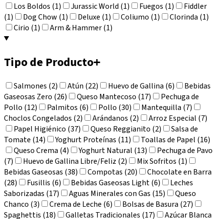
Los Boldos (1)
Jurassic World (1)
Fuegos (1)
Fiddler
(1)
Dog Chow (1)
Deluxe (1)
Coliumo (1)
Clorinda (1)
Cirio (1)
Arm & Hammer (1)
Tipo de Producto
+
Salmones (2)
Atún (22)
Huevo de Gallina (6)
Bebidas
Gaseosas Zero (26)
Queso Mantecoso (17)
Pechuga de
Pollo (12)
Palmitos (6)
Pollo (30)
Mantequilla (7)
Choclos Congelados (2)
Arándanos (2)
Arroz Especial (7)
Papel Higiénico (37)
Queso Reggianito (2)
Salsa de
Tomate (14)
Yoghurt Proteínas (11)
Toallas de Papel (16)
Queso Crema (4)
Yoghurt Natural (13)
Pechuga de Pavo
(7)
Huevo de Gallina Libre/Feliz (2)
Mix Sofritos (1)
Bebidas Gaseosas (38)
Compotas (20)
Chocolate en Barra
(28)
Fusillis (6)
Bebidas Gaseosas Light (6)
Leches
Saborizadas (17)
Aguas Minerales con Gas (15)
Queso
Chanco (3)
Crema de Leche (6)
Bolsas de Basura (27)
Spaghettis (18)
Galletas Tradicionales (17)
Azúcar Blanca