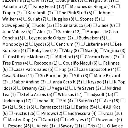
Sazonería (11)
Miral (13)
Aluplast (3)
Magistral (1)
Pahuilmo (2)
Fancy Feast (12)
Misiones de Rengo (14)
Traper (7)
Kardámili (2)
The Pink Stuff (5)
Johnnie
Walker (4)
Surlat (7)
Huggies (8)
Stones (5)
Schweppes (8)
Gold (13)
Guallarauco (14)
Glade (6)
Juan Valdez (5)
Alex (1)
Garnier (12)
Marques de Casa
Concha (5)
Leyendas de Origen (2)
Budweiser (6)
Monopoly (2)
Lysol (5)
Centrum (7)
Listerine (4)
Lee
Kum Kee (4)
Baby Lee (12)
Vilay (8)
Max (6)
Virginia (3)
Castillo de Molina (7)
Millefiori (6)
Cáscara Foods (3)
Tres Erres (4)
Redoxon (1)
Cousiño Macul (6)
Felinnes
(6)
Casas Patronales (5)
Flip (2)
Casa Lapostolle (4)
Casa Nativa (11)
Go Barman (6)
Milo (3)
Marie Brizard
(2)
Sabor Andino (3)
Iansa Cero K (5)
Kryzpo (1)
K Pop
Idol (6)
Dreamy (23)
Mega (1)
Life Savers (3)
Mildred
Tea (1)
Stella Artois (5)
Whiskas (17)
Ladysoft (15)
Undurraga (17)
Inaba (6)
Sol (4)
Sureña (1)
Axe (18)
Zv (2)
Sutil (6)
Ramazzotti (2)
Barbie (54)
4 All Kids
(6)
Fructis (26)
Pillows (2)
Biofrescura (4)
Kross (10)
Master Dog (7)
Capri (5)
LifeStyles (1)
Powerade (6)
Rexona (46)
Vileda (1)
Savory (11)
Trix (1)
Olivo de