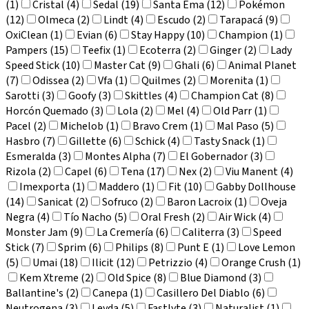
(1)
Cristal (4)
Sedal (19)
Santa Ema (12)
Pokémon
(12)
Olmeca (2)
Lindt (4)
Escudo (2)
Tarapacá (9)
OxiClean (1)
Evian (6)
Stay Happy (10)
Champion (1)
Pampers (15)
Teefix (1)
Ecoterra (2)
Ginger (2)
Lady
Speed Stick (10)
Master Cat (9)
Ghali (6)
Animal Planet
(7)
Odissea (2)
Vfa (1)
Quilmes (2)
Morenita (1)
Sarotti (3)
Goofy (3)
Skittles (4)
Champion Cat (8)
Horcón Quemado (3)
Lola (2)
Mel (4)
Old Parr (1)
Pacel (2)
Michelob (1)
Bravo Crem (1)
Mal Paso (5)
Hasbro (7)
Gillette (6)
Schick (4)
Tasty Snack (1)
Esmeralda (3)
Montes Alpha (7)
El Gobernador (3)
Rizola (2)
Capel (6)
Tena (17)
Nex (2)
Viu Manent (4)
Imexporta (1)
Maddero (1)
Fit (10)
Gabby Dollhouse
(14)
Sanicat (2)
Sofruco (2)
Baron Lacroix (1)
Oveja
Negra (4)
Tío Nacho (5)
Oral Fresh (2)
Air Wick (4)
Monster Jam (9)
La Cremería (6)
Caliterra (3)
Speed
Stick (7)
Sprim (6)
Philips (8)
Punt E (1)
Love Lemon
(5)
Umai (18)
Ilicit (12)
Petrizzio (4)
Orange Crush (1)
Kem Xtreme (2)
Old Spice (8)
Blue Diamond (3)
Ballantine's (2)
Canepa (1)
Casillero Del Diablo (6)
Neutrogena (3)
Leyda (5)
Fastlyte (3)
Naturalist (1)