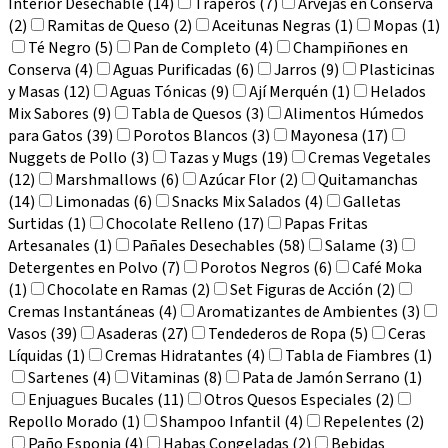
Interior Desechable (14)
Traperos (7)
Arvejas en Conserva
(2)
Ramitas de Queso (2)
Aceitunas Negras (1)
Mopas (1)
Té Negro (5)
Pan de Completo (4)
Champiñones en
Conserva (4)
Aguas Purificadas (6)
Jarros (9)
Plasticinas
y Masas (12)
Aguas Tónicas (9)
Ají Merquén (1)
Helados
Mix Sabores (9)
Tabla de Quesos (3)
Alimentos Húmedos
para Gatos (39)
Porotos Blancos (3)
Mayonesa (17)
Nuggets de Pollo (3)
Tazas y Mugs (19)
Cremas Vegetales
(12)
Marshmallows (6)
Azúcar Flor (2)
Quitamanchas
(14)
Limonadas (6)
Snacks Mix Salados (4)
Galletas
Surtidas (1)
Chocolate Relleno (17)
Papas Fritas
Artesanales (1)
Pañales Desechables (58)
Salame (3)
Detergentes en Polvo (7)
Porotos Negros (6)
Café Moka
(1)
Chocolate en Ramas (2)
Set Figuras de Acción (2)
Cremas Instantáneas (4)
Aromatizantes de Ambientes (3)
Vasos (39)
Asaderas (27)
Tendederos de Ropa (5)
Ceras
Líquidas (1)
Cremas Hidratantes (4)
Tabla de Fiambres (1)
Sartenes (4)
Vitaminas (8)
Pata de Jamón Serrano (1)
Enjuagues Bucales (11)
Otros Quesos Especiales (2)
Repollo Morado (1)
Shampoo Infantil (4)
Repelentes (2)
Paño Esponja (4)
Habas Congeladas (2)
Bebidas