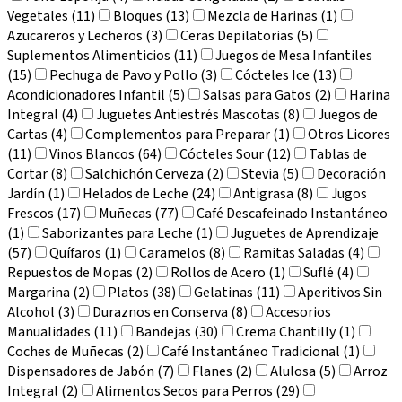
Vegetales (11)
Bloques (13)
Mezcla de Harinas (1)
Azucareros y Lecheros (3)
Ceras Depilatorias (5)
Suplementos Alimenticios (11)
Juegos de Mesa Infantiles
(15)
Pechuga de Pavo y Pollo (3)
Cócteles Ice (13)
Acondicionadores Infantil (5)
Salsas para Gatos (2)
Harina
Integral (4)
Juguetes Antiestrés Mascotas (8)
Juegos de
Cartas (4)
Complementos para Preparar (1)
Otros Licores
(11)
Vinos Blancos (64)
Cócteles Sour (12)
Tablas de
Cortar (8)
Salchichón Cerveza (2)
Stevia (5)
Decoración
Jardín (1)
Helados de Leche (24)
Antigrasa (8)
Jugos
Frescos (17)
Muñecas (77)
Café Descafeinado Instantáneo
(1)
Saborizantes para Leche (1)
Juguetes de Aprendizaje
(57)
Quífaros (1)
Caramelos (8)
Ramitas Saladas (4)
Repuestos de Mopas (2)
Rollos de Acero (1)
Suflé (4)
Margarina (2)
Platos (38)
Gelatinas (11)
Aperitivos Sin
Alcohol (3)
Duraznos en Conserva (8)
Accesorios
Manualidades (11)
Bandejas (30)
Crema Chantilly (1)
Coches de Muñecas (2)
Café Instantáneo Tradicional (1)
Dispensadores de Jabón (7)
Flanes (2)
Alulosa (5)
Arroz
Integral (2)
Alimentos Secos para Perros (29)