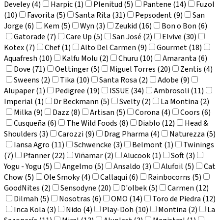
Develey (4)
Harpic (1)
Plenitud (5)
Pantene (14)
Fuzol
(10)
Favorita (5)
Santa Rita (31)
Pepsodent (9)
San
Jorge (6)
Kem (5)
Wyn (3)
Zeukid (16)
Bon o Bon (6)
Gatorade (7)
Care Up (5)
San José (2)
Elvive (30)
Kotex (7)
Chef (1)
Alto Del Carmen (9)
Gourmet (18)
Aquafresh (10)
Kalfu Molu (2)
Churu (10)
Amaranta (6)
Dove (71)
Oettinger (5)
Miguel Torres (20)
Zentis (4)
Sweens (2)
Tika (10)
Santa Rosa (2)
Adobe (9)
Alupaper (1)
Pedigree (19)
ISSUE (34)
Ambrosoli (11)
Imperial (1)
Dr Beckmann (5)
Svelty (2)
La Montina (2)
Milka (9)
Dazz (8)
Artisan (5)
Corona (4)
Coors (6)
Cusqueña (6)
The Wild Foods (8)
Diablo (12)
Head &
Shoulders (3)
Carozzi (9)
Drag Pharma (4)
Naturezza (5)
Iansa Agro (11)
Schwencke (3)
Belmont (1)
Twinings
(7)
Pfanner (22)
Viñamar (2)
Alucook (1)
Soft (3)
Yogu - Yogu (5)
Angelmo (5)
Ansaldo (3)
Alufoil (5)
Cat
Chow (5)
Ole Smoky (4)
Callaqui (6)
Rainbocorns (5)
GoodNites (2)
Sensodyne (20)
D'olbek (5)
Carmen (12)
Dilmah (5)
Nosotras (6)
OMO (14)
Toro de Piedra (12)
Inca Kola (3)
Nido (4)
Play-Doh (10)
Montina (2)
La