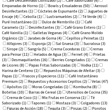
Café Descafeinado Liofilizado (2)
Café Saborizado (6)
Empanadas de Horno (1)
Bowls y Ensaladeras (50)
Aerosol
Desinfectantes (1)
Cócteles de Espumante (2)
Juguetes de
Encaje (4)
Cebolla (1)
Lustramuebles (2)
Té Verde (4)
Puré Instantáneo (1)
Dulce de Membrillo (1)
Café
Caramelo (1)
Desinfectantes (3)
Café Grano Entero (1)
Café Vainilla (1)
Galletas Veganas (4)
Café Grano Molido
Orgánico (2)
Jarabes de Goma (4)
Cepillos y Peinetas (1)
Alfajores (3)
Esponja (2)
Sal Gruesa (3)
Sucralosa (3)
Sirope (2)
Sangría (5)
Crema Coceduras (1)
Cremas
para Peinar (11)
Helados de Agua (3)
Fernet (4)
Prietas
(3)
Desmaquillantes (16)
Berries Congelados (1)
Cremas
de Licores (8)
Papas Fritas Saborizadas (3)
Vodka (11)
Harina de Centeno (1)
Repuestos Máquinas de Afeitar (3)
Papas (1)
Frascos y Especieros (11)
Café Instantáneo
Premium (2)
Repuestos y Accesorios Cepillos (2)
Velas (47)
Apósitos (1)
Moras Congeladas (1)
Kombucha (8)
Botellas (10)
Barras de Cereal (2)
Utensilios de Cocina (35)
Crema de Coco (1)
Mix Frutas en Conserva (1)
Té
Saborizado (1)
Tapones (1)
Mostaza (3)
Colgadores (13)
Figuras de Acción (18)
Tequila (3)
Pinzas (2)
Porotos