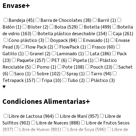
Envase
+
Bandeja (45)
Barra de Chocolates (38)
Barril (1)
Bidón (1)
Blister (2)
Bolsa (529)
Botella (499)
Botella
de vidrio (163)
Botella plástico desechable (154)
Caja (261)
Cono plástico (3)
Doypack (84)
Envasado (1)
Envase
Pead (3)
Flow Pack (2)
FlowPack (1)
Frasco (60)
Gatillo (1)
Granel (2)
Laminado (1)
Lata (186)
Pack
(23)
Paquete (257)
PET (6)
Pipeta (1)
Plástico
Reciclable (5)
Pomo (1)
Pote (108)
Pouch (23)
Sachet
(6)
Saco (1)
Sobre (102)
Spray (1)
Tarro (94)
Tetrapack (157)
Tripa (10)
Tubo (2)
Plástico (3)
Condiciones Alimentarias
+
Libre de Lactosa (964)
Libre de Maní (957)
Libre de
Sulfitos (902)
Libre de Nueces (888)
Libre de Frutos Secos
(837)
Libre de Huevo (801)
Libre de Soya (596)
Libre de