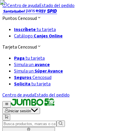
Centro de ayuda
Estado del pedido
Puntos Cencosud
Inscríbete
tu tarjeta
Catálogo
Canjes Online
Tarjeta Cencosud
Paga
tu tarjeta
Simula un
avance
Simula un
Súper Avance
Seguros
Cencosud
Solicita
tu tarjeta
Centro de ayuda
Estado del pedido
Iniciar sesión