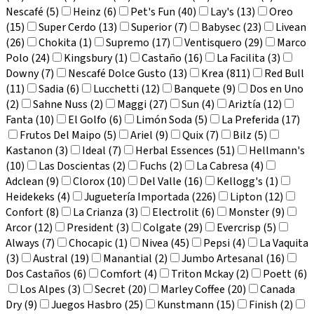
Nescafé (5)
Heinz (6)
Pet's Fun (40)
Lay's (13)
Oreo
(15)
Super Cerdo (13)
Superior (7)
Babysec (23)
Livean
(26)
Chokita (1)
Supremo (17)
Ventisquero (29)
Marco
Polo (24)
Kingsbury (1)
Castaño (16)
La Facilita (3)
Downy (7)
Nescafé Dolce Gusto (13)
Krea (811)
Red Bull
(11)
Sadia (6)
Lucchetti (12)
Banquete (9)
Dos en Uno
(2)
Sahne Nuss (2)
Maggi (27)
Sun (4)
Ariztía (12)
Fanta (10)
El Golfo (6)
Limón Soda (5)
La Preferida (17)
Frutos Del Maipo (5)
Ariel (9)
Quix (7)
Bilz (5)
Kastanon (3)
Ideal (7)
Herbal Essences (51)
Hellmann's
(10)
Las Doscientas (2)
Fuchs (2)
La Cabresa (4)
Adclean (9)
Clorox (10)
Del Valle (16)
Kellogg's (1)
Heidekeks (4)
Juguetería Importada (226)
Lipton (12)
Confort (8)
La Crianza (3)
Electrolit (6)
Monster (9)
Arcor (12)
President (3)
Colgate (29)
Evercrisp (5)
Always (7)
Chocapic (1)
Nivea (45)
Pepsi (4)
La Vaquita
(3)
Austral (19)
Manantial (2)
Jumbo Artesanal (16)
Dos Castaños (6)
Comfort (4)
Triton Mckay (2)
Poett (6)
Los Alpes (3)
Secret (20)
Marley Coffee (20)
Canada
Dry (9)
Juegos Hasbro (25)
Kunstmann (15)
Finish (2)