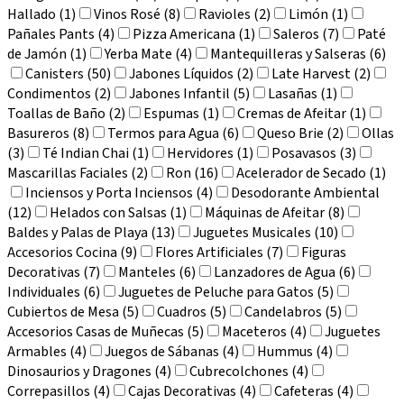
Hallado (1)
Vinos Rosé (8)
Ravioles (2)
Limón (1)
Pañales Pants (4)
Pizza Americana (1)
Saleros (7)
Paté
de Jamón (1)
Yerba Mate (4)
Mantequilleras y Salseras (6)
Canisters (50)
Jabones Líquidos (2)
Late Harvest (2)
Condimentos (2)
Jabones Infantil (5)
Lasañas (1)
Toallas de Baño (2)
Espumas (1)
Cremas de Afeitar (1)
Basureros (8)
Termos para Agua (6)
Queso Brie (2)
Ollas
(3)
Té Indian Chai (1)
Hervidores (1)
Posavasos (3)
Mascarillas Faciales (2)
Ron (16)
Acelerador de Secado (1)
Inciensos y Porta Inciensos (4)
Desodorante Ambiental
(12)
Helados con Salsas (1)
Máquinas de Afeitar (8)
Baldes y Palas de Playa (13)
Juguetes Musicales (10)
Accesorios Cocina (9)
Flores Artificiales (7)
Figuras
Decorativas (7)
Manteles (6)
Lanzadores de Agua (6)
Individuales (6)
Juguetes de Peluche para Gatos (5)
Cubiertos de Mesa (5)
Cuadros (5)
Candelabros (5)
Accesorios Casas de Muñecas (5)
Maceteros (4)
Juguetes
Armables (4)
Juegos de Sábanas (4)
Hummus (4)
Dinosaurios y Dragones (4)
Cubrecolchones (4)
Correpasillos (4)
Cajas Decorativas (4)
Cafeteras (4)