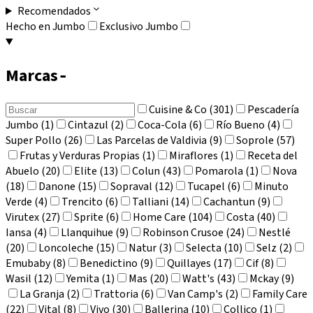
Recomendados
Hecho en Jumbo
Exclusivo Jumbo
Marcas
-
Cuisine & Co (301)
Pescadería
Jumbo (1)
Cintazul (2)
Coca-Cola (6)
Río Bueno (4)
Super Pollo (26)
Las Parcelas de Valdivia (9)
Soprole (57)
Frutas y Verduras Propias (1)
Miraflores (1)
Receta del
Abuelo (20)
Elite (13)
Colun (43)
Pomarola (1)
Nova
(18)
Danone (15)
Sopraval (12)
Tucapel (6)
Minuto
Verde (4)
Trencito (6)
Talliani (14)
Cachantun (9)
Virutex (27)
Sprite (6)
Home Care (104)
Costa (40)
Iansa (4)
Llanquihue (9)
Robinson Crusoe (24)
Nestlé
(20)
Loncoleche (15)
Natur (3)
Selecta (10)
Selz (2)
Emubaby (8)
Benedictino (9)
Quillayes (17)
Cif (8)
Wasil (12)
Yemita (1)
Mas (20)
Watt's (43)
Mckay (9)
La Granja (2)
Trattoria (6)
Van Camp's (2)
Family Care
(22)
Vital (8)
Vivo (30)
Ballerina (10)
Collico (1)