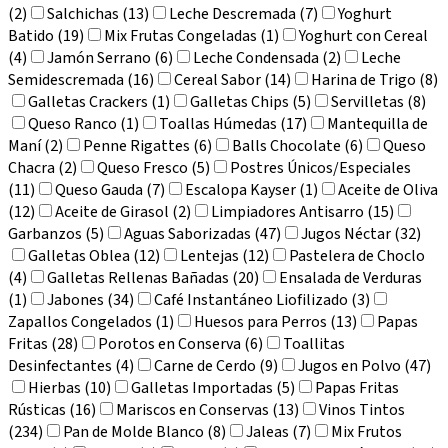
(2)
Salchichas (13)
Leche Descremada (7)
Yoghurt
Batido (19)
Mix Frutas Congeladas (1)
Yoghurt con Cereal
(4)
Jamón Serrano (6)
Leche Condensada (2)
Leche
Semidescremada (16)
Cereal Sabor (14)
Harina de Trigo (8)
Galletas Crackers (1)
Galletas Chips (5)
Servilletas (8)
Queso Ranco (1)
Toallas Húmedas (17)
Mantequilla de
Maní (2)
Penne Rigattes (6)
Balls Chocolate (6)
Queso
Chacra (2)
Queso Fresco (5)
Postres Únicos/Especiales
(11)
Queso Gauda (7)
Escalopa Kayser (1)
Aceite de Oliva
(12)
Aceite de Girasol (2)
Limpiadores Antisarro (15)
Garbanzos (5)
Aguas Saborizadas (47)
Jugos Néctar (32)
Galletas Oblea (12)
Lentejas (12)
Pastelera de Choclo
(4)
Galletas Rellenas Bañadas (20)
Ensalada de Verduras
(1)
Jabones (34)
Café Instantáneo Liofilizado (3)
Zapallos Congelados (1)
Huesos para Perros (13)
Papas
Fritas (28)
Porotos en Conserva (6)
Toallitas
Desinfectantes (4)
Carne de Cerdo (9)
Jugos en Polvo (47)
Hierbas (10)
Galletas Importadas (5)
Papas Fritas
Rústicas (16)
Mariscos en Conservas (13)
Vinos Tintos
(234)
Pan de Molde Blanco (8)
Jaleas (7)
Mix Frutos