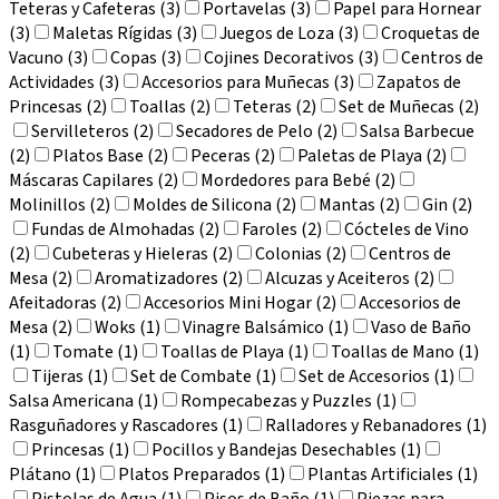
Teteras y Cafeteras (3)
Portavelas (3)
Papel para Hornear
(3)
Maletas Rígidas (3)
Juegos de Loza (3)
Croquetas de
Vacuno (3)
Copas (3)
Cojines Decorativos (3)
Centros de
Actividades (3)
Accesorios para Muñecas (3)
Zapatos de
Princesas (2)
Toallas (2)
Teteras (2)
Set de Muñecas (2)
Servilleteros (2)
Secadores de Pelo (2)
Salsa Barbecue
(2)
Platos Base (2)
Peceras (2)
Paletas de Playa (2)
Máscaras Capilares (2)
Mordedores para Bebé (2)
Molinillos (2)
Moldes de Silicona (2)
Mantas (2)
Gin (2)
Fundas de Almohadas (2)
Faroles (2)
Cócteles de Vino
(2)
Cubeteras y Hieleras (2)
Colonias (2)
Centros de
Mesa (2)
Aromatizadores (2)
Alcuzas y Aceiteros (2)
Afeitadoras (2)
Accesorios Mini Hogar (2)
Accesorios de
Mesa (2)
Woks (1)
Vinagre Balsámico (1)
Vaso de Baño
(1)
Tomate (1)
Toallas de Playa (1)
Toallas de Mano (1)
Tijeras (1)
Set de Combate (1)
Set de Accesorios (1)
Salsa Americana (1)
Rompecabezas y Puzzles (1)
Rasguñadores y Rascadores (1)
Ralladores y Rebanadores (1)
Princesas (1)
Pocillos y Bandejas Desechables (1)
Plátano (1)
Platos Preparados (1)
Plantas Artificiales (1)
Pistolas de Agua (1)
Pisos de Baño (1)
Piezas para