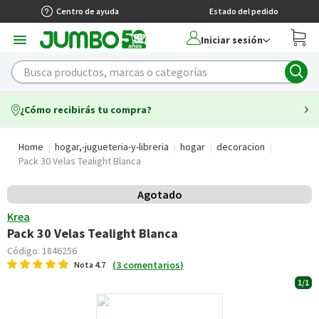
Centro de ayuda
Estado del pedido
Iniciar sesión
¿Cómo recibirás tu compra?
Home
hogar,-jugueteria-y-libreria
hogar
decoracion
Pack 30 Velas Tealight Blanca
Agotado
Krea
Pack 30 Velas Tealight Blanca
Código:
1846256
(
3
comentarios
)
Nota
4.7
1/1