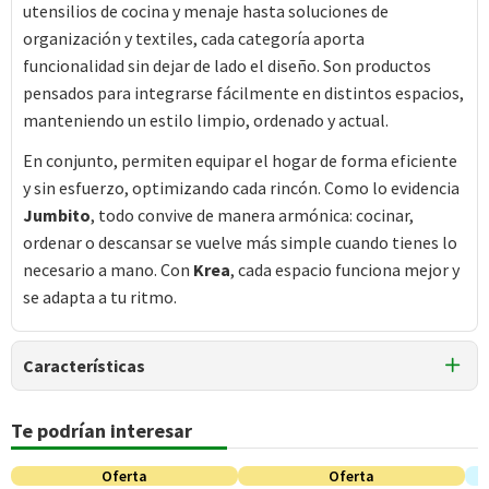
utensilios de cocina y menaje hasta soluciones de
organización y textiles, cada categoría aporta
funcionalidad sin dejar de lado el diseño. Son productos
pensados para integrarse fácilmente en distintos espacios,
manteniendo un estilo limpio, ordenado y actual.
En conjunto, permiten equipar el hogar de forma eficiente
y sin esfuerzo, optimizando cada rincón. Como lo evidencia
Jumbito
, todo convive de manera armónica: cocinar,
ordenar o descansar se vuelve más simple cuando tienes lo
necesario a mano. Con
Krea
, cada espacio funciona mejor y
se adapta a tu ritmo.
Características
Tipo de Producto
Te podrían interesar
Velas
Oferta
Oferta
Colección