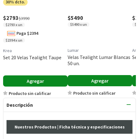
30% dcto.
$2793
$5490
$2
$3990
$5490 x un
$2
$2793 x un
Paga $2394
$2394 x un
Lumar
Amb
Krea
Velas Tealight Lumar Blancas
Set
Set 20 Velas Tealight Taupe
50 un.
Agregar
Agregar
Producto sin calificar
Producto sin calificar
Descripción
Nuestros Productos
| Ficha técnica y especificaciones