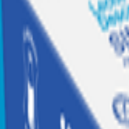
Recetas
Tesoros Jumbo
Suscríbete a
Home
|
hogar jugueteria y libreria
|
jugueteria
|
munecas
|
Muñeca K Pop Idol Mina
Oferta
K Pop Idol
Muñeca K Pop Idol Mina
Código:
2053792
Calificar producto
40% dcto.
$
19.794
$
32.990
$19.794 x un
Agregar