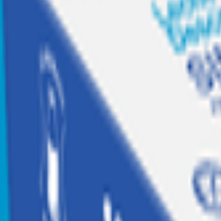
Recetas
Tesoros Jumbo
Suscríbete a
Home
|
cuidado personal y bebe
|
cuidado corporal
|
colonias y body mist
|
Fragancia Etienne Gourmand Touch 240 ml
Etienne
Fragancia Etienne Gourmand Touch 240 
Código:
2072058
Calificar producto
$
7.990
$3.329 x 100ml
Agregar
Agregar a Mis listas
Compartir producto