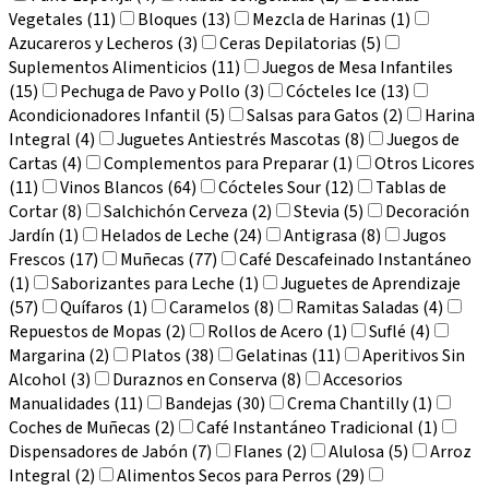
Vegetales (11)
Bloques (13)
Mezcla de Harinas (1)
Azucareros y Lecheros (3)
Ceras Depilatorias (5)
Suplementos Alimenticios (11)
Juegos de Mesa Infantiles
(15)
Pechuga de Pavo y Pollo (3)
Cócteles Ice (13)
Acondicionadores Infantil (5)
Salsas para Gatos (2)
Harina
Integral (4)
Juguetes Antiestrés Mascotas (8)
Juegos de
Cartas (4)
Complementos para Preparar (1)
Otros Licores
(11)
Vinos Blancos (64)
Cócteles Sour (12)
Tablas de
Cortar (8)
Salchichón Cerveza (2)
Stevia (5)
Decoración
Jardín (1)
Helados de Leche (24)
Antigrasa (8)
Jugos
Frescos (17)
Muñecas (77)
Café Descafeinado Instantáneo
(1)
Saborizantes para Leche (1)
Juguetes de Aprendizaje
(57)
Quífaros (1)
Caramelos (8)
Ramitas Saladas (4)
Repuestos de Mopas (2)
Rollos de Acero (1)
Suflé (4)
Margarina (2)
Platos (38)
Gelatinas (11)
Aperitivos Sin
Alcohol (3)
Duraznos en Conserva (8)
Accesorios
Manualidades (11)
Bandejas (30)
Crema Chantilly (1)
Coches de Muñecas (2)
Café Instantáneo Tradicional (1)
Dispensadores de Jabón (7)
Flanes (2)
Alulosa (5)
Arroz
Integral (2)
Alimentos Secos para Perros (29)