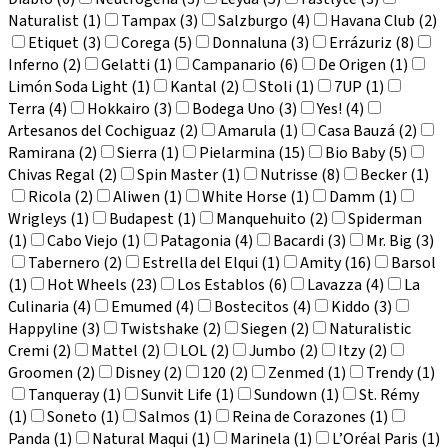
Naturalist (1)
Tampax (3)
Salzburgo (4)
Havana Club (2)
Etiquet (3)
Corega (5)
Donnaluna (3)
Errázuriz (8)
Inferno (2)
Gelatti (1)
Campanario (6)
De Origen (1)
Limón Soda Light (1)
Kantal (2)
Stoli (1)
7UP (1)
Terra (4)
Hokkairo (3)
Bodega Uno (3)
Yes! (4)
Artesanos del Cochiguaz (2)
Amarula (1)
Casa Bauzá (2)
Ramirana (2)
Sierra (1)
Pielarmina (15)
Bio Baby (5)
Chivas Regal (2)
Spin Master (1)
Nutrisse (8)
Becker (1)
Ricola (2)
Aliwen (1)
White Horse (1)
Damm (1)
Wrigleys (1)
Budapest (1)
Manquehuito (2)
Spiderman
(1)
Cabo Viejo (1)
Patagonia (4)
Bacardi (3)
Mr. Big (3)
Tabernero (2)
Estrella del Elqui (1)
Amity (16)
Barsol
(1)
Hot Wheels (23)
Los Establos (6)
Lavazza (4)
La
Culinaria (4)
Emumed (4)
Bostecitos (4)
Kiddo (3)
Happyline (3)
Twistshake (2)
Siegen (2)
Naturalistic
Cremi (2)
Mattel (2)
LOL (2)
Jumbo (2)
Itzy (2)
Groomen (2)
Disney (2)
120 (2)
Zenmed (1)
Trendy (1)
Tanqueray (1)
Sunvit Life (1)
Sundown (1)
St. Rémy
(1)
Soneto (1)
Salmos (1)
Reina de Corazones (1)
Panda (1)
Natural Maqui (1)
Marinela (1)
L’Oréal Paris (1)