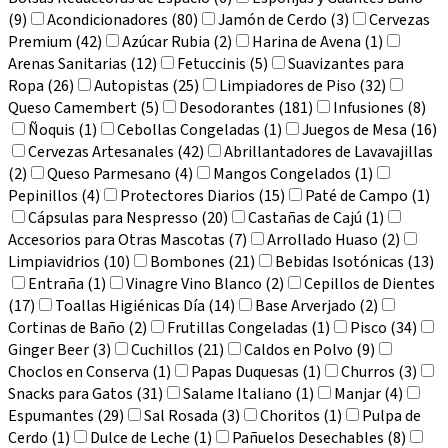
(9)
Acondicionadores (80)
Jamón de Cerdo (3)
Cervezas
Premium (42)
Azúcar Rubia (2)
Harina de Avena (1)
Arenas Sanitarias (12)
Fetuccinis (5)
Suavizantes para
Ropa (26)
Autopistas (25)
Limpiadores de Piso (32)
Queso Camembert (5)
Desodorantes (181)
Infusiones (8)
Ñoquis (1)
Cebollas Congeladas (1)
Juegos de Mesa (16)
Cervezas Artesanales (42)
Abrillantadores de Lavavajillas
(2)
Queso Parmesano (4)
Mangos Congelados (1)
Pepinillos (4)
Protectores Diarios (15)
Paté de Campo (1)
Cápsulas para Nespresso (20)
Castañas de Cajú (1)
Accesorios para Otras Mascotas (7)
Arrollado Huaso (2)
Limpiavidrios (10)
Bombones (21)
Bebidas Isotónicas (13)
Entraña (1)
Vinagre Vino Blanco (2)
Cepillos de Dientes
(17)
Toallas Higiénicas Día (14)
Base Arverjado (2)
Cortinas de Baño (2)
Frutillas Congeladas (1)
Pisco (34)
Ginger Beer (3)
Cuchillos (21)
Caldos en Polvo (9)
Choclos en Conserva (1)
Papas Duquesas (1)
Churros (3)
Snacks para Gatos (31)
Salame Italiano (1)
Manjar (4)
Espumantes (29)
Sal Rosada (3)
Choritos (1)
Pulpa de
Cerdo (1)
Dulce de Leche (1)
Pañuelos Desechables (8)