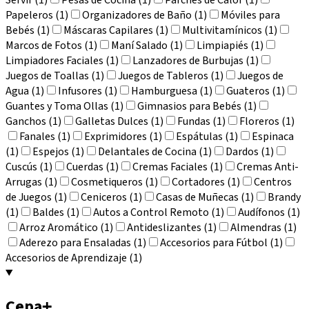
Papeleros (1)
Organizadores de Baño (1)
Móviles para
Bebés (1)
Máscaras Capilares (1)
Multivitamínicos (1)
Marcos de Fotos (1)
Maní Salado (1)
Limpiapiés (1)
Limpiadores Faciales (1)
Lanzadores de Burbujas (1)
Juegos de Toallas (1)
Juegos de Tableros (1)
Juegos de
Agua (1)
Infusores (1)
Hamburguesa (1)
Guateros (1)
Guantes y Toma Ollas (1)
Gimnasios para Bebés (1)
Ganchos (1)
Galletas Dulces (1)
Fundas (1)
Floreros (1)
Fanales (1)
Exprimidores (1)
Espátulas (1)
Espinaca
(1)
Espejos (1)
Delantales de Cocina (1)
Dardos (1)
Cuscús (1)
Cuerdas (1)
Cremas Faciales (1)
Cremas Anti-
Arrugas (1)
Cosmetiqueros (1)
Cortadores (1)
Centros
de Juegos (1)
Ceniceros (1)
Casas de Muñecas (1)
Brandy
(1)
Baldes (1)
Autos a Control Remoto (1)
Audífonos (1)
Arroz Aromático (1)
Antideslizantes (1)
Almendras (1)
Aderezo para Ensaladas (1)
Accesorios para Fútbol (1)
Accesorios de Aprendizaje (1)
Cepa
+