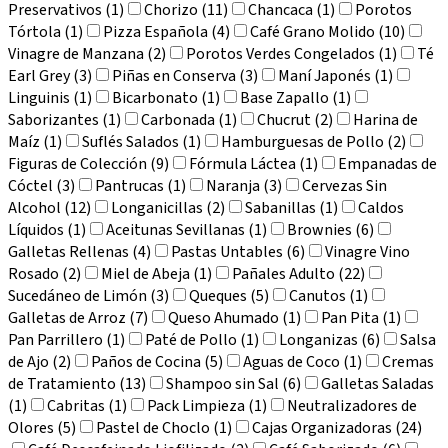
Preservativos (1)
Chorizo (11)
Chancaca (1)
Porotos
Tórtola (1)
Pizza Española (4)
Café Grano Molido (10)
Vinagre de Manzana (2)
Porotos Verdes Congelados (1)
Té
Earl Grey (3)
Piñas en Conserva (3)
Maní Japonés (1)
Linguinis (1)
Bicarbonato (1)
Base Zapallo (1)
Saborizantes (1)
Carbonada (1)
Chucrut (2)
Harina de
Maíz (1)
Suflés Salados (1)
Hamburguesas de Pollo (2)
Figuras de Colección (9)
Fórmula Láctea (1)
Empanadas de
Cóctel (3)
Pantrucas (1)
Naranja (3)
Cervezas Sin
Alcohol (12)
Longanicillas (2)
Sabanillas (1)
Caldos
Líquidos (1)
Aceitunas Sevillanas (1)
Brownies (6)
Galletas Rellenas (4)
Pastas Untables (6)
Vinagre Vino
Rosado (2)
Miel de Abeja (1)
Pañales Adulto (22)
Sucedáneo de Limón (3)
Queques (5)
Canutos (1)
Galletas de Arroz (7)
Queso Ahumado (1)
Pan Pita (1)
Pan Parrillero (1)
Paté de Pollo (1)
Longanizas (6)
Salsa
de Ajo (2)
Paños de Cocina (5)
Aguas de Coco (1)
Cremas
de Tratamiento (13)
Shampoo sin Sal (6)
Galletas Saladas
(1)
Cabritas (1)
Pack Limpieza (1)
Neutralizadores de
Olores (5)
Pastel de Choclo (1)
Cajas Organizadoras (24)