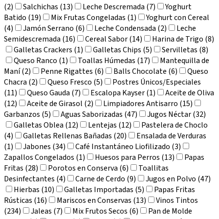
(2)
Salchichas (13)
Leche Descremada (7)
Yoghurt
Batido (19)
Mix Frutas Congeladas (1)
Yoghurt con Cereal
(4)
Jamón Serrano (6)
Leche Condensada (2)
Leche
Semidescremada (16)
Cereal Sabor (14)
Harina de Trigo (8)
Galletas Crackers (1)
Galletas Chips (5)
Servilletas (8)
Queso Ranco (1)
Toallas Húmedas (17)
Mantequilla de
Maní (2)
Penne Rigattes (6)
Balls Chocolate (6)
Queso
Chacra (2)
Queso Fresco (5)
Postres Únicos/Especiales
(11)
Queso Gauda (7)
Escalopa Kayser (1)
Aceite de Oliva
(12)
Aceite de Girasol (2)
Limpiadores Antisarro (15)
Garbanzos (5)
Aguas Saborizadas (47)
Jugos Néctar (32)
Galletas Oblea (12)
Lentejas (12)
Pastelera de Choclo
(4)
Galletas Rellenas Bañadas (20)
Ensalada de Verduras
(1)
Jabones (34)
Café Instantáneo Liofilizado (3)
Zapallos Congelados (1)
Huesos para Perros (13)
Papas
Fritas (28)
Porotos en Conserva (6)
Toallitas
Desinfectantes (4)
Carne de Cerdo (9)
Jugos en Polvo (47)
Hierbas (10)
Galletas Importadas (5)
Papas Fritas
Rústicas (16)
Mariscos en Conservas (13)
Vinos Tintos
(234)
Jaleas (7)
Mix Frutos Secos (6)
Pan de Molde