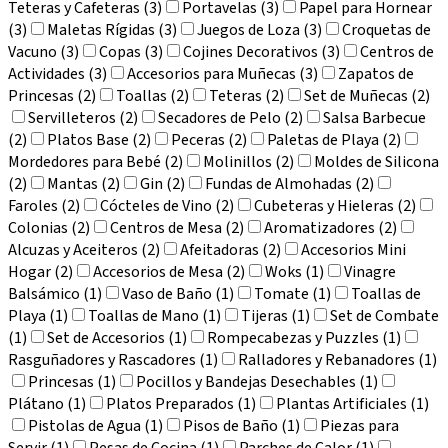
Teteras y Cafeteras (3)
Portavelas (3)
Papel para Hornear
(3)
Maletas Rígidas (3)
Juegos de Loza (3)
Croquetas de
Vacuno (3)
Copas (3)
Cojines Decorativos (3)
Centros de
Actividades (3)
Accesorios para Muñecas (3)
Zapatos de
Princesas (2)
Toallas (2)
Teteras (2)
Set de Muñecas (2)
Servilleteros (2)
Secadores de Pelo (2)
Salsa Barbecue
(2)
Platos Base (2)
Peceras (2)
Paletas de Playa (2)
Mordedores para Bebé (2)
Molinillos (2)
Moldes de Silicona
(2)
Mantas (2)
Gin (2)
Fundas de Almohadas (2)
Faroles (2)
Cócteles de Vino (2)
Cubeteras y Hieleras (2)
Colonias (2)
Centros de Mesa (2)
Aromatizadores (2)
Alcuzas y Aceiteros (2)
Afeitadoras (2)
Accesorios Mini
Hogar (2)
Accesorios de Mesa (2)
Woks (1)
Vinagre
Balsámico (1)
Vaso de Baño (1)
Tomate (1)
Toallas de
Playa (1)
Toallas de Mano (1)
Tijeras (1)
Set de Combate
(1)
Set de Accesorios (1)
Rompecabezas y Puzzles (1)
Rasguñadores y Rascadores (1)
Ralladores y Rebanadores (1)
Princesas (1)
Pocillos y Bandejas Desechables (1)
Plátano (1)
Platos Preparados (1)
Plantas Artificiales (1)
Pistolas de Agua (1)
Pisos de Baño (1)
Piezas para
Servir (1)
Pesas de Cocina (1)
Parches de Calor (1)