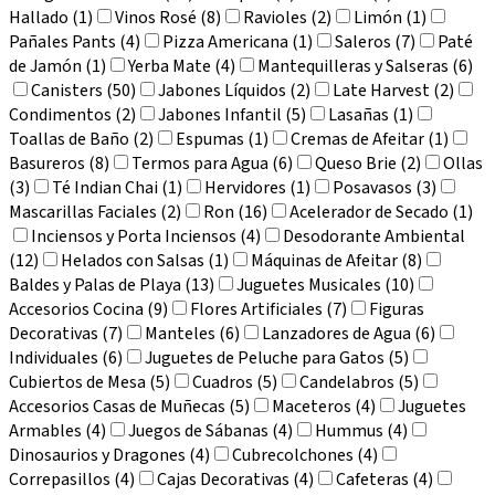
Hallado (1)
Vinos Rosé (8)
Ravioles (2)
Limón (1)
Pañales Pants (4)
Pizza Americana (1)
Saleros (7)
Paté
de Jamón (1)
Yerba Mate (4)
Mantequilleras y Salseras (6)
Canisters (50)
Jabones Líquidos (2)
Late Harvest (2)
Condimentos (2)
Jabones Infantil (5)
Lasañas (1)
Toallas de Baño (2)
Espumas (1)
Cremas de Afeitar (1)
Basureros (8)
Termos para Agua (6)
Queso Brie (2)
Ollas
(3)
Té Indian Chai (1)
Hervidores (1)
Posavasos (3)
Mascarillas Faciales (2)
Ron (16)
Acelerador de Secado (1)
Inciensos y Porta Inciensos (4)
Desodorante Ambiental
(12)
Helados con Salsas (1)
Máquinas de Afeitar (8)
Baldes y Palas de Playa (13)
Juguetes Musicales (10)
Accesorios Cocina (9)
Flores Artificiales (7)
Figuras
Decorativas (7)
Manteles (6)
Lanzadores de Agua (6)
Individuales (6)
Juguetes de Peluche para Gatos (5)
Cubiertos de Mesa (5)
Cuadros (5)
Candelabros (5)
Accesorios Casas de Muñecas (5)
Maceteros (4)
Juguetes
Armables (4)
Juegos de Sábanas (4)
Hummus (4)
Dinosaurios y Dragones (4)
Cubrecolchones (4)
Correpasillos (4)
Cajas Decorativas (4)
Cafeteras (4)