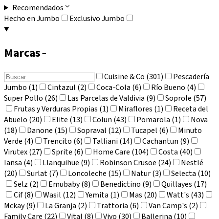
Recomendados
Hecho en Jumbo
Exclusivo Jumbo
Marcas
-
Cuisine & Co (301)
Pescadería
Jumbo (1)
Cintazul (2)
Coca-Cola (6)
Río Bueno (4)
Super Pollo (26)
Las Parcelas de Valdivia (9)
Soprole (57)
Frutas y Verduras Propias (1)
Miraflores (1)
Receta del
Abuelo (20)
Elite (13)
Colun (43)
Pomarola (1)
Nova
(18)
Danone (15)
Sopraval (12)
Tucapel (6)
Minuto
Verde (4)
Trencito (6)
Talliani (14)
Cachantun (9)
Virutex (27)
Sprite (6)
Home Care (104)
Costa (40)
Iansa (4)
Llanquihue (9)
Robinson Crusoe (24)
Nestlé
(20)
Surlat (7)
Loncoleche (15)
Natur (3)
Selecta (10)
Selz (2)
Emubaby (8)
Benedictino (9)
Quillayes (17)
Cif (8)
Wasil (12)
Yemita (1)
Mas (20)
Watt's (43)
Mckay (9)
La Granja (2)
Trattoria (6)
Van Camp's (2)
Family Care (22)
Vital (8)
Vivo (30)
Ballerina (10)