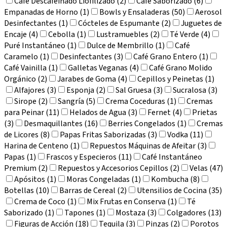
Café Descafeinado Liofilizado (2)
Café Saborizado (6)
Empanadas de Horno (1)
Bowls y Ensaladeras (50)
Aerosol
Desinfectantes (1)
Cócteles de Espumante (2)
Juguetes de
Encaje (4)
Cebolla (1)
Lustramuebles (2)
Té Verde (4)
Puré Instantáneo (1)
Dulce de Membrillo (1)
Café
Caramelo (1)
Desinfectantes (3)
Café Grano Entero (1)
Café Vainilla (1)
Galletas Veganas (4)
Café Grano Molido
Orgánico (2)
Jarabes de Goma (4)
Cepillos y Peinetas (1)
Alfajores (3)
Esponja (2)
Sal Gruesa (3)
Sucralosa (3)
Sirope (2)
Sangría (5)
Crema Coceduras (1)
Cremas
para Peinar (11)
Helados de Agua (3)
Fernet (4)
Prietas
(3)
Desmaquillantes (16)
Berries Congelados (1)
Cremas
de Licores (8)
Papas Fritas Saborizadas (3)
Vodka (11)
Harina de Centeno (1)
Repuestos Máquinas de Afeitar (3)
Papas (1)
Frascos y Especieros (11)
Café Instantáneo
Premium (2)
Repuestos y Accesorios Cepillos (2)
Velas (47)
Apósitos (1)
Moras Congeladas (1)
Kombucha (8)
Botellas (10)
Barras de Cereal (2)
Utensilios de Cocina (35)
Crema de Coco (1)
Mix Frutas en Conserva (1)
Té
Saborizado (1)
Tapones (1)
Mostaza (3)
Colgadores (13)
Figuras de Acción (18)
Tequila (3)
Pinzas (2)
Porotos