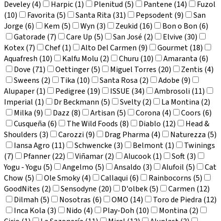
Develey (4)
Harpic (1)
Plenitud (5)
Pantene (14)
Fuzol
(10)
Favorita (5)
Santa Rita (31)
Pepsodent (9)
San
Jorge (6)
Kem (5)
Wyn (3)
Zeukid (16)
Bon o Bon (6)
Gatorade (7)
Care Up (5)
San José (2)
Elvive (30)
Kotex (7)
Chef (1)
Alto Del Carmen (9)
Gourmet (18)
Aquafresh (10)
Kalfu Molu (2)
Churu (10)
Amaranta (6)
Dove (71)
Oettinger (5)
Miguel Torres (20)
Zentis (4)
Sweens (2)
Tika (10)
Santa Rosa (2)
Adobe (9)
Alupaper (1)
Pedigree (19)
ISSUE (34)
Ambrosoli (11)
Imperial (1)
Dr Beckmann (5)
Svelty (2)
La Montina (2)
Milka (9)
Dazz (8)
Artisan (5)
Corona (4)
Coors (6)
Cusqueña (6)
The Wild Foods (8)
Diablo (12)
Head &
Shoulders (3)
Carozzi (9)
Drag Pharma (4)
Naturezza (5)
Iansa Agro (11)
Schwencke (3)
Belmont (1)
Twinings
(7)
Pfanner (22)
Viñamar (2)
Alucook (1)
Soft (3)
Yogu - Yogu (5)
Angelmo (5)
Ansaldo (3)
Alufoil (5)
Cat
Chow (5)
Ole Smoky (4)
Callaqui (6)
Rainbocorns (5)
GoodNites (2)
Sensodyne (20)
D'olbek (5)
Carmen (12)
Dilmah (5)
Nosotras (6)
OMO (14)
Toro de Piedra (12)
Inca Kola (3)
Nido (4)
Play-Doh (10)
Montina (2)