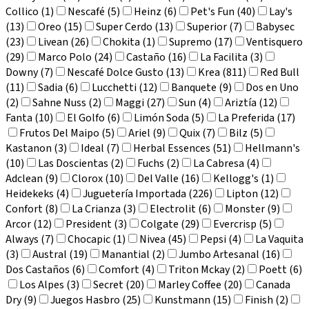
Collico (1)
Nescafé (5)
Heinz (6)
Pet's Fun (40)
Lay's
(13)
Oreo (15)
Super Cerdo (13)
Superior (7)
Babysec
(23)
Livean (26)
Chokita (1)
Supremo (17)
Ventisquero
(29)
Marco Polo (24)
Castaño (16)
La Facilita (3)
Downy (7)
Nescafé Dolce Gusto (13)
Krea (811)
Red Bull
(11)
Sadia (6)
Lucchetti (12)
Banquete (9)
Dos en Uno
(2)
Sahne Nuss (2)
Maggi (27)
Sun (4)
Ariztía (12)
Fanta (10)
El Golfo (6)
Limón Soda (5)
La Preferida (17)
Frutos Del Maipo (5)
Ariel (9)
Quix (7)
Bilz (5)
Kastanon (3)
Ideal (7)
Herbal Essences (51)
Hellmann's
(10)
Las Doscientas (2)
Fuchs (2)
La Cabresa (4)
Adclean (9)
Clorox (10)
Del Valle (16)
Kellogg's (1)
Heidekeks (4)
Juguetería Importada (226)
Lipton (12)
Confort (8)
La Crianza (3)
Electrolit (6)
Monster (9)
Arcor (12)
President (3)
Colgate (29)
Evercrisp (5)
Always (7)
Chocapic (1)
Nivea (45)
Pepsi (4)
La Vaquita
(3)
Austral (19)
Manantial (2)
Jumbo Artesanal (16)
Dos Castaños (6)
Comfort (4)
Triton Mckay (2)
Poett (6)
Los Alpes (3)
Secret (20)
Marley Coffee (20)
Canada
Dry (9)
Juegos Hasbro (25)
Kunstmann (15)
Finish (2)