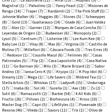
Cirio (1)
La Sazonería (11)
Miral (13)
Aluplast (3)
Magistral (1)
Pahuilmo (2)
Fancy Feast (12)
Misiones de
Rengo (14)
Traper (7)
Kardámili (2)
The Pink Stuff (5)
Johnnie Walker (4)
Huggies (8)
Stones (5)
Schweppes
(8)
Gold (13)
Guallarauco (14)
Glade (6)
Juan Valdez
(5)
Alex (1)
Garnier (12)
Marques de Casa Concha (5)
Leyendas de Origen (2)
Budweiser (6)
Monopoly (2)
Lysol (5)
Centrum (7)
Listerine (4)
Lee Kum Kee (4)
Baby Lee (12)
Vilay (8)
Max (6)
Virginia (3)
Castillo de
Molina (7)
Millefiori (6)
Cáscara Foods (3)
Tres Erres (4)
Redoxon (1)
Cousiño Macul (6)
Felinnes (6)
Casas
Patronales (5)
Flip (2)
Casa Lapostolle (4)
Casa Nativa
(11)
Go Barman (6)
Milo (3)
Marie Brizard (2)
Sabor
Andino (3)
Iansa Cero K (5)
Kryzpo (1)
K Pop Idol (6)
Dreamy (23)
Mega (1)
Life Savers (3)
Mildred Tea (1)
Stella Artois (5)
Whiskas (17)
Ladysoft (15)
Undurraga
(17)
Inaba (6)
Sol (4)
Sureña (1)
Axe (18)
Zv (2)
Sutil (6)
Ramazzotti (2)
Barbie (54)
4 All Kids (6)
Fructis (26)
Pillows (2)
Biofrescura (4)
Kross (10)
Master Dog (7)
Capri (5)
LifeStyles (1)
Powerade (6)
Rexona (46)
Vileda (1)
Savory (11)
Trix (1)
Olivo de