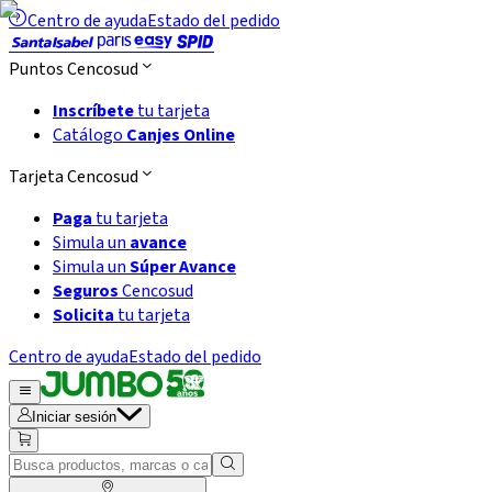
Centro de ayuda
Estado del pedido
Puntos Cencosud
Inscríbete
tu tarjeta
Catálogo
Canjes Online
Tarjeta Cencosud
Paga
tu tarjeta
Simula un
avance
Simula un
Súper Avance
Seguros
Cencosud
Solicita
tu tarjeta
Centro de ayuda
Estado del pedido
Iniciar sesión