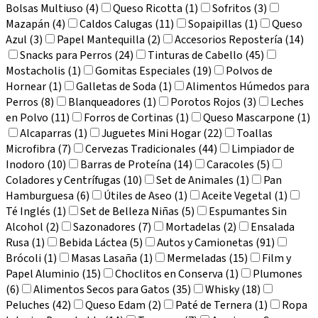
Bolsas Multiuso (4)
Queso Ricotta (1)
Sofritos (3)
Mazapán (4)
Caldos Calugas (11)
Sopaipillas (1)
Queso
Azul (3)
Papel Mantequilla (2)
Accesorios Repostería (14)
Snacks para Perros (24)
Tinturas de Cabello (45)
Mostacholis (1)
Gomitas Especiales (19)
Polvos de
Hornear (1)
Galletas de Soda (1)
Alimentos Húmedos para
Perros (8)
Blanqueadores (1)
Porotos Rojos (3)
Leches
en Polvo (11)
Forros de Cortinas (1)
Queso Mascarpone (1)
Alcaparras (1)
Juguetes Mini Hogar (22)
Toallas
Microfibra (7)
Cervezas Tradicionales (44)
Limpiador de
Inodoro (10)
Barras de Proteína (14)
Caracoles (5)
Coladores y Centrífugas (10)
Set de Animales (1)
Pan
Hamburguesa (6)
Útiles de Aseo (1)
Aceite Vegetal (1)
Té Inglés (1)
Set de Belleza Niñas (5)
Espumantes Sin
Alcohol (2)
Sazonadores (7)
Mortadelas (2)
Ensalada
Rusa (1)
Bebida Láctea (5)
Autos y Camionetas (91)
Brócoli (1)
Masas Lasaña (1)
Mermeladas (15)
Film y
Papel Aluminio (15)
Choclitos en Conserva (1)
Plumones
(6)
Alimentos Secos para Gatos (35)
Whisky (18)
Peluches (42)
Queso Edam (2)
Paté de Ternera (1)
Ropa