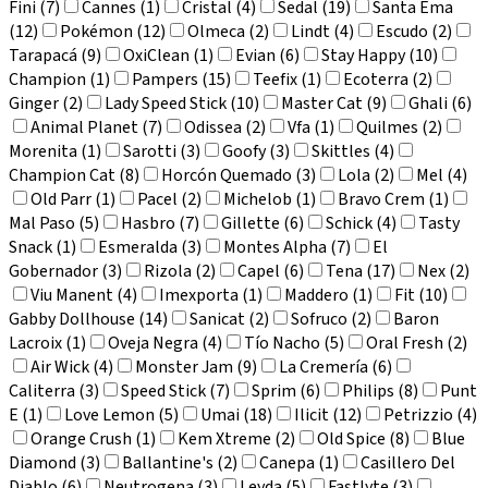
Fini (7)
Cannes (1)
Cristal (4)
Sedal (19)
Santa Ema
(12)
Pokémon (12)
Olmeca (2)
Lindt (4)
Escudo (2)
Tarapacá (9)
OxiClean (1)
Evian (6)
Stay Happy (10)
Champion (1)
Pampers (15)
Teefix (1)
Ecoterra (2)
Ginger (2)
Lady Speed Stick (10)
Master Cat (9)
Ghali (6)
Animal Planet (7)
Odissea (2)
Vfa (1)
Quilmes (2)
Morenita (1)
Sarotti (3)
Goofy (3)
Skittles (4)
Champion Cat (8)
Horcón Quemado (3)
Lola (2)
Mel (4)
Old Parr (1)
Pacel (2)
Michelob (1)
Bravo Crem (1)
Mal Paso (5)
Hasbro (7)
Gillette (6)
Schick (4)
Tasty
Snack (1)
Esmeralda (3)
Montes Alpha (7)
El
Gobernador (3)
Rizola (2)
Capel (6)
Tena (17)
Nex (2)
Viu Manent (4)
Imexporta (1)
Maddero (1)
Fit (10)
Gabby Dollhouse (14)
Sanicat (2)
Sofruco (2)
Baron
Lacroix (1)
Oveja Negra (4)
Tío Nacho (5)
Oral Fresh (2)
Air Wick (4)
Monster Jam (9)
La Cremería (6)
Caliterra (3)
Speed Stick (7)
Sprim (6)
Philips (8)
Punt
E (1)
Love Lemon (5)
Umai (18)
Ilicit (12)
Petrizzio (4)
Orange Crush (1)
Kem Xtreme (2)
Old Spice (8)
Blue
Diamond (3)
Ballantine's (2)
Canepa (1)
Casillero Del
Diablo (6)
Neutrogena (3)
Leyda (5)
Fastlyte (3)