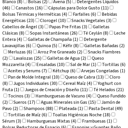
Blanco (8)
Bolsas (2)
Avena (5)
Detergentes Líquidos
(46)
Canastos (16)
Cápsulas para Dolce Gusto (11)
Bolsas Térmicas y Herméticas (4)
Farfalles (6)
Bebidas
Energéticas (23)
Clorogel (10)
Snacks Vegetales (3)
Cabellos de Ángel (3)
Papas Pre Fritas (3)
Galletas
Clásicas (8)
Sopas Instantáneas (26)
Té Ceylán (8)
Leche
Entera (4)
Galletas de Champaña (1)
Detergente
Lavavajillas (6)
Quinoa (5)
Kéfir (8)
Galletas Bañadas (2)
Merluzas (6)
Arroz Pre Graneado (2)
Snacks Fiambres
(2)
Lavalozas (25)
Galletas de Agua (2)
Queso
Mozzarella (4)
Ensaladas (10)
Sal de Mar (1)
Tortillas (6)
Aceites y Serums (7)
Kétchup (6)
Arvejas Congeladas (1)
Pan de Molde Integral (10)
Queso de Cabra (13)
Cloro
(8)
Jugos Individuales (30)
Cereal Maíz (4)
Yoghurt con
Fruta (1)
Juegos de Creación y Diseño (11)
Té Helados (21)
Tocinos (3)
Hamburguesas de Vacuno (4)
Queso Fundido
(2)
Sueros (17)
Aguas Minerales sin Gas (15)
Jamón de
Pavo (2)
Shampoos (88)
Plateada (1)
Pasta Dental (49)
Tortillas de Maíz (6)
Toallas Higiénicas Noche (18)
Sérum (3)
Hamburguesas Mixtas (4)
Frambuesas (1)
Bolsas Reductoras de Espacio (6)
Esponjas y Guantes Baño