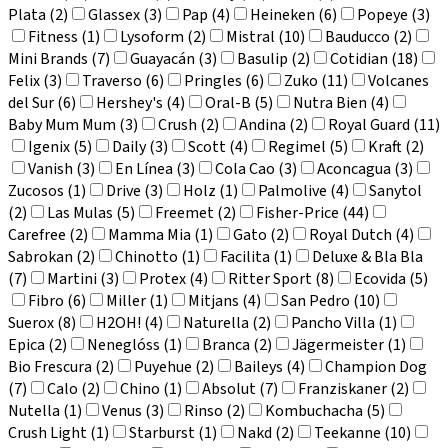
Plata (2)
Glassex (3)
Pap (4)
Heineken (6)
Popeye (3)
Fitness (1)
Lysoform (2)
Mistral (10)
Bauducco (2)
Mini Brands (7)
Guayacán (3)
Basulip (2)
Cotidian (18)
Felix (3)
Traverso (6)
Pringles (6)
Zuko (11)
Volcanes
del Sur (6)
Hershey's (4)
Oral-B (5)
Nutra Bien (4)
Baby Mum Mum (3)
Crush (2)
Andina (2)
Royal Guard (11)
Igenix (5)
Daily (3)
Scott (4)
Regimel (5)
Kraft (2)
Vanish (3)
En Línea (3)
Cola Cao (3)
Aconcagua (3)
Zucosos (1)
Drive (3)
Holz (1)
Palmolive (4)
Sanytol
(2)
Las Mulas (5)
Freemet (2)
Fisher-Price (44)
Carefree (2)
Mamma Mia (1)
Gato (2)
Royal Dutch (4)
Sabrokan (2)
Chinotto (1)
Facilita (1)
Deluxe & Bla Bla
(7)
Martini (3)
Protex (4)
Ritter Sport (8)
Ecovida (5)
Fibro (6)
Miller (1)
Mitjans (4)
San Pedro (10)
Suerox (8)
H2OH! (4)
Naturella (2)
Pancho Villa (1)
Epica (2)
Neneglóss (1)
Branca (2)
Jägermeister (1)
Bio Frescura (2)
Puyehue (2)
Baileys (4)
Champion Dog
(7)
Calo (2)
Chino (1)
Absolut (7)
Franziskaner (2)
Nutella (1)
Venus (3)
Rinso (2)
Kombuchacha (5)
Crush Light (1)
Starburst (1)
Nakd (2)
Teekanne (10)