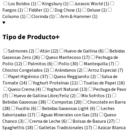
Los Boldos (1)
Kingsbury (1)
Jurassic World (1)
Fuegos (1)
Fiddler (1)
Dog Chow (1)
Deluxe (1)
Coliumo (1)
Clorinda (1)
Arm & Hammer (1)
Tipo de Producto
+
Salmones (2)
Atún (22)
Huevo de Gallina (6)
Bebidas
Gaseosas Zero (26)
Queso Mantecoso (17)
Pechuga de
Pollo (12)
Palmitos (6)
Pollo (30)
Mantequilla (7)
Choclos Congelados (2)
Arándanos (2)
Arroz Especial (7)
Papel Higiénico (37)
Queso Reggianito (2)
Salsa de
Tomate (14)
Yoghurt Proteínas (11)
Toallas de Papel (16)
Queso Crema (4)
Yoghurt Natural (13)
Pechuga de Pavo
(7)
Huevo de Gallina Libre/Feliz (2)
Mix Sofritos (1)
Bebidas Gaseosas (38)
Compotas (20)
Chocolate en Barra
(28)
Fusillis (6)
Bebidas Gaseosas Light (6)
Leches
Saborizadas (17)
Aguas Minerales con Gas (15)
Queso
Chanco (3)
Crema de Leche (6)
Bolsas de Basura (27)
Spaghettis (18)
Galletas Tradicionales (17)
Azúcar Blanca