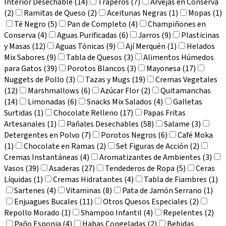
Interior Desechable (14)
Traperos (7)
Arvejas en Conserva
(2)
Ramitas de Queso (2)
Aceitunas Negras (1)
Mopas (1)
Té Negro (5)
Pan de Completo (4)
Champiñones en
Conserva (4)
Aguas Purificadas (6)
Jarros (9)
Plasticinas
y Masas (12)
Aguas Tónicas (9)
Ají Merquén (1)
Helados
Mix Sabores (9)
Tabla de Quesos (3)
Alimentos Húmedos
para Gatos (39)
Porotos Blancos (3)
Mayonesa (17)
Nuggets de Pollo (3)
Tazas y Mugs (19)
Cremas Vegetales
(12)
Marshmallows (6)
Azúcar Flor (2)
Quitamanchas
(14)
Limonadas (6)
Snacks Mix Salados (4)
Galletas
Surtidas (1)
Chocolate Relleno (17)
Papas Fritas
Artesanales (1)
Pañales Desechables (58)
Salame (3)
Detergentes en Polvo (7)
Porotos Negros (6)
Café Moka
(1)
Chocolate en Ramas (2)
Set Figuras de Acción (2)
Cremas Instantáneas (4)
Aromatizantes de Ambientes (3)
Vasos (39)
Asaderas (27)
Tendederos de Ropa (5)
Ceras
Líquidas (1)
Cremas Hidratantes (4)
Tabla de Fiambres (1)
Sartenes (4)
Vitaminas (8)
Pata de Jamón Serrano (1)
Enjuagues Bucales (11)
Otros Quesos Especiales (2)
Repollo Morado (1)
Shampoo Infantil (4)
Repelentes (2)
Paño Esponja (4)
Habas Congeladas (2)
Bebidas