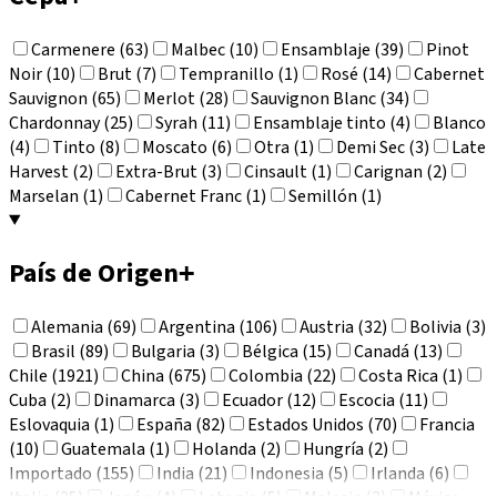
Carmenere (63)
Malbec (10)
Ensamblaje (39)
Pinot
Noir (10)
Brut (7)
Tempranillo (1)
Rosé (14)
Cabernet
Sauvignon (65)
Merlot (28)
Sauvignon Blanc (34)
Chardonnay (25)
Syrah (11)
Ensamblaje tinto (4)
Blanco
(4)
Tinto (8)
Moscato (6)
Otra (1)
Demi Sec (3)
Late
Harvest (2)
Extra-Brut (3)
Cinsault (1)
Carignan (2)
Marselan (1)
Cabernet Franc (1)
Semillón (1)
País de Origen
+
Alemania (69)
Argentina (106)
Austria (32)
Bolivia (3)
Brasil (89)
Bulgaria (3)
Bélgica (15)
Canadá (13)
Chile (1921)
China (675)
Colombia (22)
Costa Rica (1)
Cuba (2)
Dinamarca (3)
Ecuador (12)
Escocia (11)
Eslovaquia (1)
España (82)
Estados Unidos (70)
Francia
(10)
Guatemala (1)
Holanda (2)
Hungría (2)
Importado (155)
India (21)
Indonesia (5)
Irlanda (6)