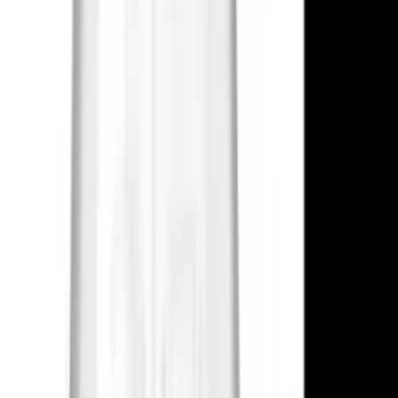
¿Cómo recibirás tu compra?
Home
|
licores, bebidas y aguas
|
vinos
|
vinos tintos
|
Vino Santa Rita Gran 120 Ensamblaje Blue 1.5 L
Oferta
Santa Rita
Vino Santa Rita Gran 120 Ensamblaje
Blue 1.5 L
Código:
1998545
Calificar producto
$
4.490
$
4.990
$2.993 x lt