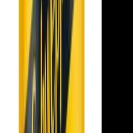
Paga $13.490
$2.271 x lt
Corona
Pack 18 un. Cerveza Corona Lager 4.5° 330 cc
Agregar
4.8
Oferta
Lleva 2 por $3.090
$1.030 x lt
$
2.290
$1.527 x lt
Coca-Cola
Bebida Coca-Cola Zero 1.5 L
Agregar