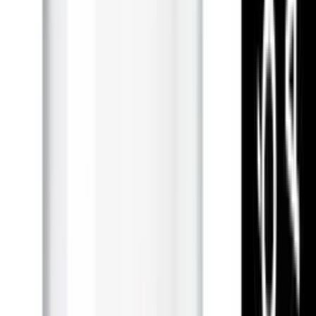
Vino Santa Rita 120 Cabernet Sauvignon Caja 1 L
Agregar
Producto sin calificar
Oferta
$
4.590
$
4.990
$2.295 x lt
Santa Rita
Vino Santa Rita 120 Tinto Caja 2 L
Agregar
5.0
Oferta
Lleva 2 por $2.990
$2.990 x lt