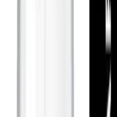
Vino Santa Rita Gran 120 Ensamblaje Cabernet
Sauvignon Syrah 1.5 L
Agregar
5.0
Oferta
$
4.390
$
4.890
$2.927 x lt
Santa Rita
Vino Santa Rita Gran 120 merlot 1.5 L
Agregar
5.0
Oferta
$
4.390
$
4.890