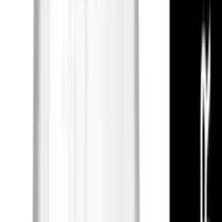
Santa Rita
Vino Santa Rita Gran 120 Ensamblaje Red 1.5 L
Agregar
5.0
$
5.150
$3.433 x lt
Santa Rita
Vino Santa Rita Gran 120 Ensamblaje 1.5 L
Agregar
Producto sin calificar
$
5.150
$3.433 x lt
Santa Rita