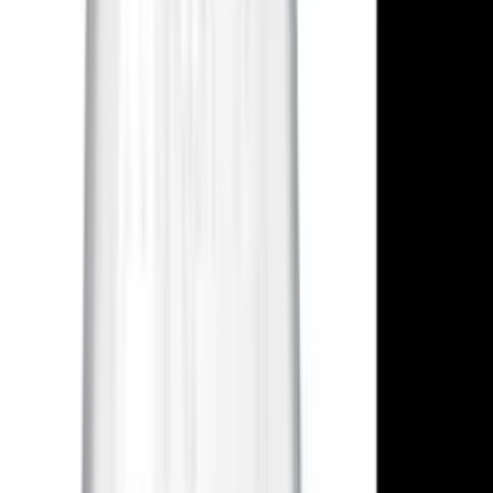
Agregar
Agregar a Mis listas
Compartir producto
Este producto es
elegible para regalo.
Conocer más