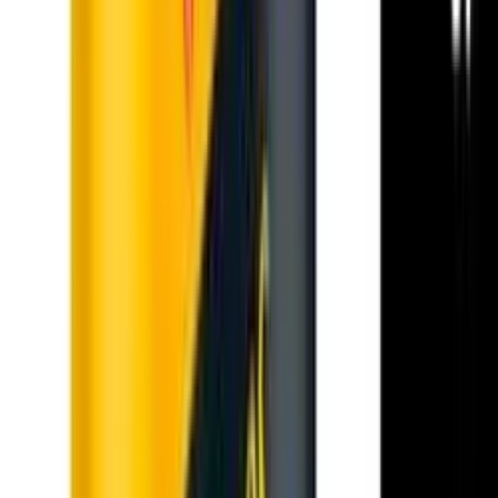
portionsByContainer
0
0
Energía (kCal)
84
--
*Ingesta de referencia de un adulto promedio (8400 kj / 2000
kcal)
Características
Tipo de Producto
Vinos Tintos
Temperatura de Servicio
Entre 15°C y 18°C
Color
Rubí intenso
Cantidad
1 un.
Cepa
Ensamblaje
Cosecha