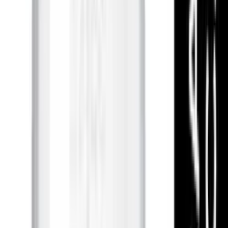
$3.593 x lt
Santa Rita
Vino Santa Rita Gran 120 Edición Cabernet
Sauvignon 1.5 L
Agregar
Producto sin calificar
$
29.990
$39.987 x lt
Santa Rita
Vino Triple C Ensamblaje 750 cc
Agregar
Producto sin calificar
$
5.490