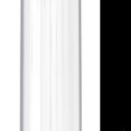
1
/
3
1
/
3
Agregar a Mis listas
Compartir producto
Descubre Productos Similares
Oferta
$
4.490
$
4.990
$2.993 x lt