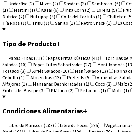
Underfive (2)
Mizos (2)
Snyders (3)
Sembrasol (6)
Co
(1)
Martini (1)
Kazai (6)
Inka Corn (2)
Lorenz (5)
Frut
Nutrico (2)
Nutripop (3)
Colle del Tartufo (1)
Chifleton (5
Tía Rosa (1)
Tribu (1)
Sanito (1)
Retro Snack (1)
La Cost
Tipo de Producto
+
Papas Fritas (71)
Papas Fritas Rústicas (41)
Tortillas de 
Saladas (10)
Papas Fritas Saborizadas (27)
Maní Japonés (13
Tostado (3)
Suflés Salados (10)
Maní Salado (13)
Harina de
Cebolla (1)
Almendras (13)
Pretzels (5)
Almendras Salada
Alfajores (1)
Manzanas Deshidratadas (1)
Coco (2)
Maíz (2
Frutos del Bosque (3)
Plátano (2)
Pistachos (1)
Mote (1)
Condiciones Alimentarias
+
Libre de Mariscos (287)
Libre de Peces (285)
Vegetariano 