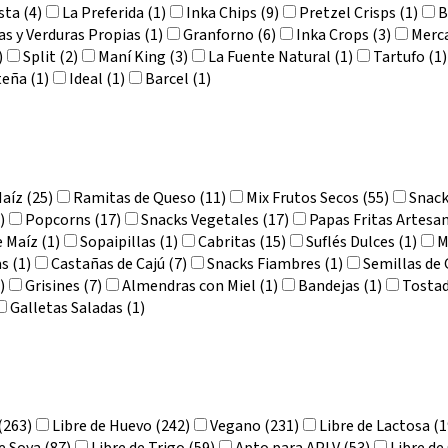
sta (4)
La Preferida (1)
Inka Chips (9)
Pretzel Crisps (1)
B
as y Verduras Propias (1)
Granforno (6)
Inka Crops (3)
Merc
)
Split (2)
Maní King (3)
La Fuente Natural (1)
Tartufo (1)
eña (1)
Ideal (1)
Barcel (1)
Maíz (25)
Ramitas de Queso (11)
Mix Frutos Secos (55)
Snack
)
Popcorns (17)
Snacks Vegetales (17)
Papas Fritas Artesan
 Maíz (1)
Sopaipillas (1)
Cabritas (15)
Suflés Dulces (1)
M
s (1)
Castañas de Cajú (7)
Snacks Fiambres (1)
Semillas de G
)
Grisines (7)
Almendras con Miel (1)
Bandejas (1)
Tostad
Galletas Saladas (1)
(263)
Libre de Huevo (242)
Vegano (231)
Libre de Lactosa (1