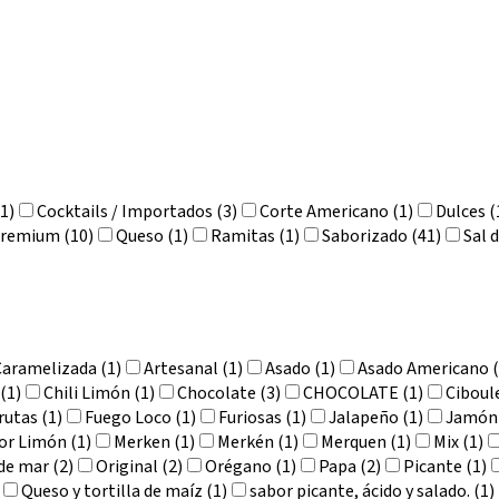
(1)
Cocktails / Importados (3)
Corte Americano (1)
Dulces (
remium (10)
Queso (1)
Ramitas (1)
Saborizado (41)
Sal 
Caramelizada (1)
Artesanal (1)
Asado (1)
Asado Americano (
(1)
Chili Limón (1)
Chocolate (3)
CHOCOLATE (1)
Ciboule
rutas (1)
Fuego Loco (1)
Furiosas (1)
Jalapeño (1)
Jamón 
or Limón (1)
Merken (1)
Merkén (1)
Merquen (1)
Mix (1)
 de mar (2)
Original (2)
Orégano (1)
Papa (2)
Picante (1)
Queso y tortilla de maíz (1)
sabor picante, ácido y salado. (1)