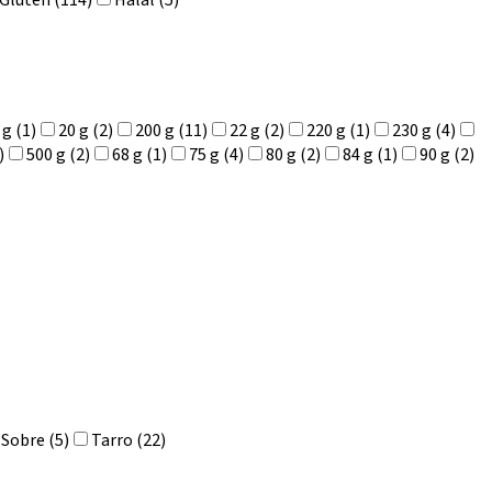
 Gluten (114)
Halal (5)
 g (1)
20 g (2)
200 g (11)
22 g (2)
220 g (1)
230 g (4)
)
500 g (2)
68 g (1)
75 g (4)
80 g (2)
84 g (1)
90 g (2)
Sobre (5)
Tarro (22)