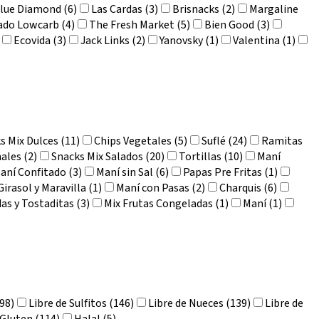
lue Diamond (6)
Las Cardas (3)
Brisnacks (2)
Margaline
ado Lowcarb (4)
The Fresh Market (5)
Bien Good (3)
Ecovida (3)
Jack Links (2)
Yanovsky (1)
Valentina (1)
s Mix Dulces (11)
Chips Vegetales (5)
Suflé (24)
Ramitas
ales (2)
Snacks Mix Salados (20)
Tortillas (10)
Maní
aní Confitado (3)
Maní sin Sal (6)
Papas Pre Fritas (1)
irasol y Maravilla (1)
Maní con Pasas (2)
Charquis (6)
as y Tostaditas (3)
Mix Frutas Congeladas (1)
Maní (1)
98)
Libre de Sulfitos (146)
Libre de Nueces (139)
Libre de