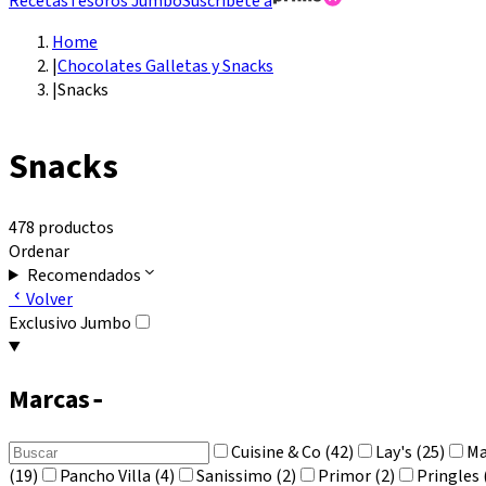
Recetas
Tesoros Jumbo
Suscríbete a
Home
|
Chocolates Galletas y Snacks
|
Snacks
Snacks
478 productos
Ordenar
Recomendados
Volver
Exclusivo Jumbo
Marcas
-
Cuisine & Co (42)
Lay's (25)
Ma
(19)
Pancho Villa (4)
Sanissimo (2)
Primor (2)
Pringles 