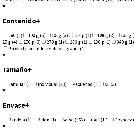
Maní (101)
Libre de Frutos Secos (100)
Kosher (70)
Libre d
Contenido
+
280 (2)
100 g (6)
100g (3)
104 g (1)
109 g (3)
130 g 
25 g (4)
250 g (3)
270 g (1)
280 g (1)
290 g (1)
340 g (1)
Producto pesable vendido a granel (1)
Tamaño
+
Familiar (1)
Individual (28)
Pequeñas (1)
XL (3)
Envase
+
Bandeja (1)
Bidón (1)
Bolsa (362)
Caja (17)
Doypack 