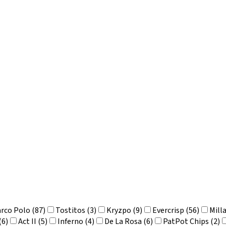
rco Polo (87)
Tostitos (3)
Kryzpo (9)
Evercrisp (56)
Mill
(6)
Act II (5)
Inferno (4)
De La Rosa (6)
PatPot Chips (2)