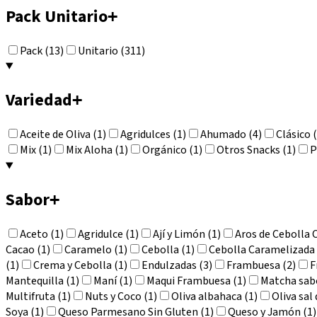
Pack Unitario
+
Pack (13)
Unitario (311)
Variedad
+
Aceite de Oliva (1)
Agridulces (1)
Ahumado (4)
Clásico 
Mix (1)
Mix Aloha (1)
Orgánico (1)
Otros Snacks (1)
P
Sabor
+
Aceto (1)
Agridulce (1)
Ají y Limón (1)
Aros de Cebolla 
Cacao (1)
Caramelo (1)
Cebolla (1)
Cebolla Caramelizada 
(1)
Crema y Cebolla (1)
Endulzadas (3)
Frambuesa (2)
F
Mantequilla (1)
Maní (1)
Maqui Frambuesa (1)
Matcha sab
Multifruta (1)
Nuts y Coco (1)
Oliva albahaca (1)
Oliva sal
Soya (1)
Queso Parmesano Sin Gluten (1)
Queso y Jamón (1)