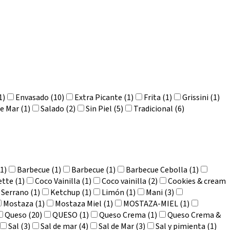
1)
Envasado (10)
Extra Picante (1)
Frita (1)
Grissini (1)
de Mar (1)
Salado (2)
Sin Piel (5)
Tradicional (6)
1)
Barbecue (1)
Barbecue (1)
Barbecue Cebolla (1)
tte (1)
Coco Vainilla (1)
Coco vainilla (2)
Cookies & cream
Serrano (1)
Ketchup (1)
Limón (1)
Mani (3)
Mostaza (1)
Mostaza Miel (1)
MOSTAZA-MIEL (1)
Queso (20)
QUESO (1)
Queso Crema (1)
Queso Crema &
Sal (3)
Sal de mar (4)
Sal de Mar (3)
Sal y pimienta (1)