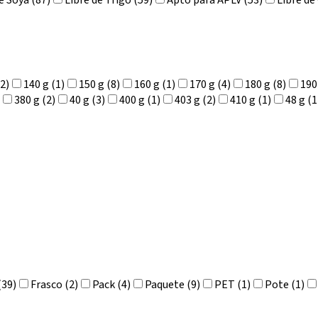
e Soya (87)
Libre de Trigo (59)
Apto para APLV (53)
Libre de
(2)
140 g (1)
150 g (8)
160 g (1)
170 g (4)
180 g (8)
190
380 g (2)
40 g (3)
400 g (1)
403 g (2)
410 g (1)
48 g (1
(39)
Frasco (2)
Pack (4)
Paquete (9)
PET (1)
Pote (1)