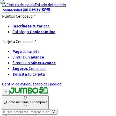
Centro de ayuda
Estado del pedido
Puntos Cencosud
Inscríbete
tu tarjeta
Catálogo
Canjes Online
Tarjeta Cencosud
Paga
tu tarjeta
Simula un
avance
Simula un
Súper Avance
Seguros
Cencosud
Solicita
tu tarjeta
Centro de ayuda
Estado del pedido
¿Cómo recibirás tu compra?