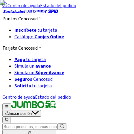
Centro de ayuda
Estado del pedido
Puntos Cencosud
Inscríbete
tu tarjeta
Catálogo
Canjes Online
Tarjeta Cencosud
Paga
tu tarjeta
Simula un
avance
Simula un
Súper Avance
Seguros
Cencosud
Solicita
tu tarjeta
Centro de ayuda
Estado del pedido
Iniciar sesión