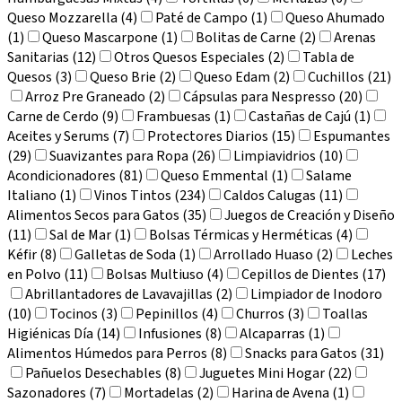
Queso Mozzarella (4)
Paté de Campo (1)
Queso Ahumado
(1)
Queso Mascarpone (1)
Bolitas de Carne (2)
Arenas
Sanitarias (12)
Otros Quesos Especiales (2)
Tabla de
Quesos (3)
Queso Brie (2)
Queso Edam (2)
Cuchillos (21)
Arroz Pre Graneado (2)
Cápsulas para Nespresso (20)
Carne de Cerdo (9)
Frambuesas (1)
Castañas de Cajú (1)
Aceites y Serums (7)
Protectores Diarios (15)
Espumantes
(29)
Suavizantes para Ropa (26)
Limpiavidrios (10)
Acondicionadores (81)
Queso Emmental (1)
Salame
Italiano (1)
Vinos Tintos (234)
Caldos Calugas (11)
Alimentos Secos para Gatos (35)
Juegos de Creación y Diseño
(11)
Sal de Mar (1)
Bolsas Térmicas y Herméticas (4)
Kéfir (8)
Galletas de Soda (1)
Arrollado Huaso (2)
Leches
en Polvo (11)
Bolsas Multiuso (4)
Cepillos de Dientes (17)
Abrillantadores de Lavavajillas (2)
Limpiador de Inodoro
(10)
Tocinos (3)
Pepinillos (4)
Churros (3)
Toallas
Higiénicas Día (14)
Infusiones (8)
Alcaparras (1)
Alimentos Húmedos para Perros (8)
Snacks para Gatos (31)
Pañuelos Desechables (8)
Juguetes Mini Hogar (22)
Sazonadores (7)
Mortadelas (2)
Harina de Avena (1)