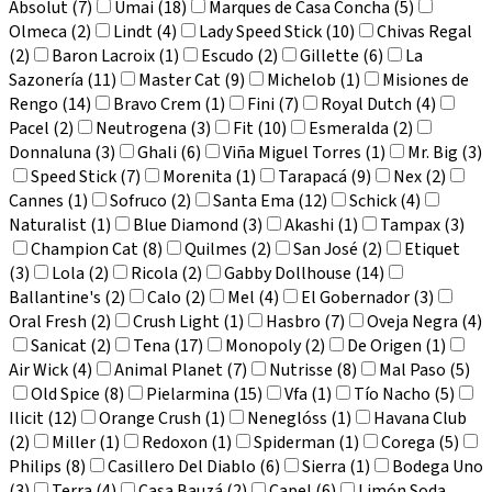
Absolut (7)
Umai (18)
Marques de Casa Concha (5)
Olmeca (2)
Lindt (4)
Lady Speed Stick (10)
Chivas Regal
(2)
Baron Lacroix (1)
Escudo (2)
Gillette (6)
La
Sazonería (11)
Master Cat (9)
Michelob (1)
Misiones de
Rengo (14)
Bravo Crem (1)
Fini (7)
Royal Dutch (4)
Pacel (2)
Neutrogena (3)
Fit (10)
Esmeralda (2)
Donnaluna (3)
Ghali (6)
Viña Miguel Torres (1)
Mr. Big (3)
Speed Stick (7)
Morenita (1)
Tarapacá (9)
Nex (2)
Cannes (1)
Sofruco (2)
Santa Ema (12)
Schick (4)
Naturalist (1)
Blue Diamond (3)
Akashi (1)
Tampax (3)
Champion Cat (8)
Quilmes (2)
San José (2)
Etiquet
(3)
Lola (2)
Ricola (2)
Gabby Dollhouse (14)
Ballantine's (2)
Calo (2)
Mel (4)
El Gobernador (3)
Oral Fresh (2)
Crush Light (1)
Hasbro (7)
Oveja Negra (4)
Sanicat (2)
Tena (17)
Monopoly (2)
De Origen (1)
Air Wick (4)
Animal Planet (7)
Nutrisse (8)
Mal Paso (5)
Old Spice (8)
Pielarmina (15)
Vfa (1)
Tío Nacho (5)
Ilicit (12)
Orange Crush (1)
Neneglóss (1)
Havana Club
(2)
Miller (1)
Redoxon (1)
Spiderman (1)
Corega (5)
Philips (8)
Casillero Del Diablo (6)
Sierra (1)
Bodega Uno
(3)
Terra (4)
Casa Bauzá (2)
Capel (6)
Limón Soda