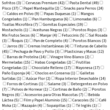
Sofritos (3)
Cervezas Premium (42)
Pasta Dental (49)
Pisco (37)
Papel Mantequilla (2)
Snacks para Perros (24)
Caldos en Polvo (9)
Papas Duquesas (1)
Mangos
Congelados (1)
Pan Hamburguesa (6)
Limonadas (6)
Toallas Microfibra (7)
Gomitas Especiales (19)
Mostacholis (1)
Aceitunas Negras (1)
Porotos Rojos (3)
Mix Frutos Secos (6)
Manjar (4)
Fetuccinis (5)
Sal Rosada
(3)
Ñoquis (1)
Pan de Completo (4)
Porotos Blancos (3)
Jarros (9)
Cremas Instantáneas (4)
Tinturas de Cabello
(45)
Pechuga de Pavo y Pollo (3)
Plasticinas y Masas (12)
Barras de Proteína (14)
Vinagre Vino Blanco (2)
Mermeladas (15)
Habas Congeladas (2)
Frutillas
Congeladas (1)
Chocolate Relleno (17)
Mayonesa (17)
Paño Esponja (4)
Choclos en Conserva (1)
Galletas
Surtidas (1)
Azúcar Flor (2)
Ropa Interior Desechable (14)
Forros de Cortinas (1)
Salame (3)
Detergentes en Polvo
(7)
Polvos de Hornear (1)
Cortinas de Baño (2)
Porotos
Negros (6)
Accesorios para Otras Mascotas (7)
Bebida
Láctea (5)
Film y Papel Aluminio (15)
Caracoles (5)
Café
Moka (1)
Mazapán (4)
Sopaipillas (1)
Té Inglés (1)