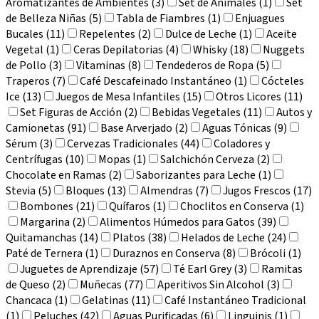
Aromatizantes de Ambientes (3)
Set de Animales (1)
Set
de Belleza Niñas (5)
Tabla de Fiambres (1)
Enjuagues
Bucales (11)
Repelentes (2)
Dulce de Leche (1)
Aceite
Vegetal (1)
Ceras Depilatorias (4)
Whisky (18)
Nuggets
de Pollo (3)
Vitaminas (8)
Tendederos de Ropa (5)
Traperos (7)
Café Descafeinado Instantáneo (1)
Cócteles
Ice (13)
Juegos de Mesa Infantiles (15)
Otros Licores (11)
Set Figuras de Acción (2)
Bebidas Vegetales (11)
Autos y
Camionetas (91)
Base Arverjado (2)
Aguas Tónicas (9)
Sérum (3)
Cervezas Tradicionales (44)
Coladores y
Centrífugas (10)
Mopas (1)
Salchichón Cerveza (2)
Chocolate en Ramas (2)
Saborizantes para Leche (1)
Stevia (5)
Bloques (13)
Almendras (7)
Jugos Frescos (17)
Bombones (21)
Quífaros (1)
Choclitos en Conserva (1)
Margarina (2)
Alimentos Húmedos para Gatos (39)
Quitamanchas (14)
Platos (38)
Helados de Leche (24)
Paté de Ternera (1)
Duraznos en Conserva (8)
Brócoli (1)
Juguetes de Aprendizaje (57)
Té Earl Grey (3)
Ramitas
de Queso (2)
Muñecas (77)
Aperitivos Sin Alcohol (3)
Chancaca (1)
Gelatinas (11)
Café Instantáneo Tradicional
(1)
Peluches (42)
Aguas Purificadas (6)
Linguinis (1)