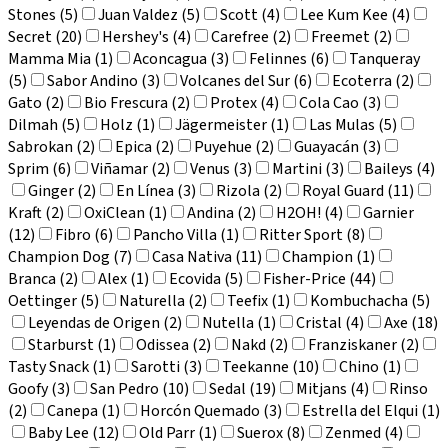
Stones (5)
Juan Valdez (5)
Scott (4)
Lee Kum Kee (4)
Secret (20)
Hershey's (4)
Carefree (2)
Freemet (2)
Mamma Mia (1)
Aconcagua (3)
Felinnes (6)
Tanqueray
(5)
Sabor Andino (3)
Volcanes del Sur (6)
Ecoterra (2)
Gato (2)
Bio Frescura (2)
Protex (4)
Cola Cao (3)
Dilmah (5)
Holz (1)
Jägermeister (1)
Las Mulas (5)
Sabrokan (2)
Epica (2)
Puyehue (2)
Guayacán (3)
Sprim (6)
Viñamar (2)
Venus (3)
Martini (3)
Baileys (4)
Ginger (2)
En Línea (3)
Rizola (2)
Royal Guard (11)
Kraft (2)
OxiClean (1)
Andina (2)
H2OH! (4)
Garnier
(12)
Fibro (6)
Pancho Villa (1)
Ritter Sport (8)
Champion Dog (7)
Casa Nativa (11)
Champion (1)
Branca (2)
Alex (1)
Ecovida (5)
Fisher-Price (44)
Oettinger (5)
Naturella (2)
Teefix (1)
Kombuchacha (5)
Leyendas de Origen (2)
Nutella (1)
Cristal (4)
Axe (18)
Starburst (1)
Odissea (2)
Nakd (2)
Franziskaner (2)
Tasty Snack (1)
Sarotti (3)
Teekanne (10)
Chino (1)
Goofy (3)
San Pedro (10)
Sedal (19)
Mitjans (4)
Rinso
(2)
Canepa (1)
Horcón Quemado (3)
Estrella del Elqui (1)
Baby Lee (12)
Old Parr (1)
Suerox (8)
Zenmed (4)