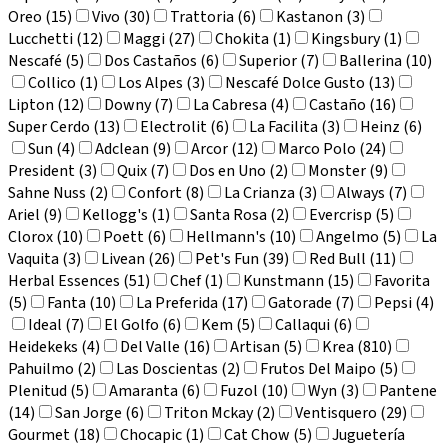
Oreo (15)
Vivo (30)
Trattoria (6)
Kastanon (3)
Lucchetti (12)
Maggi (27)
Chokita (1)
Kingsbury (1)
Nescafé (5)
Dos Castaños (6)
Superior (7)
Ballerina (10)
Collico (1)
Los Alpes (3)
Nescafé Dolce Gusto (13)
Lipton (12)
Downy (7)
La Cabresa (4)
Castaño (16)
Super Cerdo (13)
Electrolit (6)
La Facilita (3)
Heinz (6)
Sun (4)
Adclean (9)
Arcor (12)
Marco Polo (24)
President (3)
Quix (7)
Dos en Uno (2)
Monster (9)
Sahne Nuss (2)
Confort (8)
La Crianza (3)
Always (7)
Ariel (9)
Kellogg's (1)
Santa Rosa (2)
Evercrisp (5)
Clorox (10)
Poett (6)
Hellmann's (10)
Angelmo (5)
La
Vaquita (3)
Livean (26)
Pet's Fun (39)
Red Bull (11)
Herbal Essences (51)
Chef (1)
Kunstmann (15)
Favorita
(5)
Fanta (10)
La Preferida (17)
Gatorade (7)
Pepsi (4)
Ideal (7)
El Golfo (6)
Kem (5)
Callaqui (6)
Heidekeks (4)
Del Valle (16)
Artisan (5)
Krea (810)
Pahuilmo (2)
Las Doscientas (2)
Frutos Del Maipo (5)
Plenitud (5)
Amaranta (6)
Fuzol (10)
Wyn (3)
Pantene
(14)
San Jorge (6)
Triton Mckay (2)
Ventisquero (29)
Gourmet (18)
Chocapic (1)
Cat Chow (5)
Juguetería