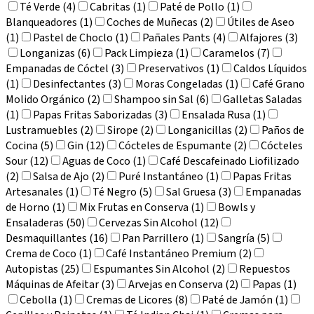
Té Verde (4)
Cabritas (1)
Paté de Pollo (1)
Blanqueadores (1)
Coches de Muñecas (2)
Útiles de Aseo
(1)
Pastel de Choclo (1)
Pañales Pants (4)
Alfajores (3)
Longanizas (6)
Pack Limpieza (1)
Caramelos (7)
Empanadas de Cóctel (3)
Preservativos (1)
Caldos Líquidos
(1)
Desinfectantes (3)
Moras Congeladas (1)
Café Grano
Molido Orgánico (2)
Shampoo sin Sal (6)
Galletas Saladas
(1)
Papas Fritas Saborizadas (3)
Ensalada Rusa (1)
Lustramuebles (2)
Sirope (2)
Longanicillas (2)
Paños de
Cocina (5)
Gin (12)
Cócteles de Espumante (2)
Cócteles
Sour (12)
Aguas de Coco (1)
Café Descafeinado Liofilizado
(2)
Salsa de Ajo (2)
Puré Instantáneo (1)
Papas Fritas
Artesanales (1)
Té Negro (5)
Sal Gruesa (3)
Empanadas
de Horno (1)
Mix Frutas en Conserva (1)
Bowls y
Ensaladeras (50)
Cervezas Sin Alcohol (12)
Desmaquillantes (16)
Pan Parrillero (1)
Sangría (5)
Crema de Coco (1)
Café Instantáneo Premium (2)
Autopistas (25)
Espumantes Sin Alcohol (2)
Repuestos
Máquinas de Afeitar (3)
Arvejas en Conserva (2)
Papas (1)
Cebolla (1)
Cremas de Licores (8)
Paté de Jamón (1)