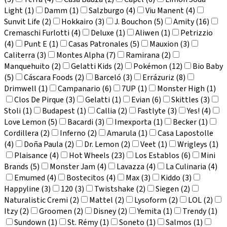
Light (1)
Damm (1)
Salzburgo (4)
Viu Manent (4)
Sunvit Life (2)
Hokkairo (3)
J. Bouchon (5)
Amity (16)
Cremaschi Furlotti (4)
Deluxe (1)
Aliwen (1)
Petrizzio
(4)
Punt E (1)
Casas Patronales (5)
Mauxion (3)
Caliterra (3)
Montes Alpha (7)
Ramirana (2)
Manquehuito (2)
Gelatti Kids (2)
Pokémon (12)
Bio Baby
(5)
Cáscara Foods (2)
Barceló (3)
Errázuriz (8)
Drimwell (1)
Campanario (6)
7UP (1)
Monster High (1)
Clos De Pirque (3)
Gelatti (1)
Evian (6)
Skittles (3)
Stoli (1)
Budapest (1)
Callia (2)
Fastlyte (3)
Yes! (4)
Love Lemon (5)
Bacardi (3)
Imexporta (1)
Becker (1)
Cordillera (2)
Inferno (2)
Amarula (1)
Casa Lapostolle
(4)
Doña Paula (2)
Dr. Lemon (2)
Veet (1)
Wrigleys (1)
Plaisance (4)
Hot Wheels (23)
Los Establos (6)
Mini
Brands (5)
Monster Jam (4)
Lavazza (4)
La Culinaria (4)
Emumed (4)
Bostecitos (4)
Max (3)
Kiddo (3)
Happyline (3)
120 (3)
Twistshake (2)
Siegen (2)
Naturalistic Cremi (2)
Mattel (2)
Lysoform (2)
LOL (2)
Itzy (2)
Groomen (2)
Disney (2)
Yemita (1)
Trendy (1)
Sundown (1)
St. Rémy (1)
Soneto (1)
Salmos (1)