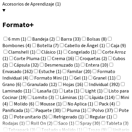
Accesorios de Aprendizaje (1)
Formato
+
6 mm (1)
Bandeja (2)
Barra (33)
Bolsas (8)
Bombones (4)
Botella (7)
Cabello de Ángel (1)
Caja (9)
Clamshell (1)
Clásico (1)
Congelado (1)
Corte Arroz
(1)
Corte Pluma (1)
Crema (16)
Croquetas (2)
Cubos
(2)
Cápsula (32)
Desmenuzado (1)
Entera (10)
Envasado (162)
Estuche (1)
Familar (20)
Formato
Individual (4)
Formato Mini (1)
Gel (1)
Granel (11)
Grano (6)
Granulado (12)
Hojas (16)
Individual (392)
Laminado (11)
Lasaña (1)
Lata (1)
Light (1)
Listo para
Cocinar (19)
Lomito (3)
Láminas (1)
Líquida (114)
Mini
(4)
Molido (6)
Mousse (1)
No Aplica (1)
Pack (4)
Panificada (1)
Paquete (30)
Pluma (1)
Polvo (37)
Pote
(2)
Pote unitario (5)
Refrigerado (1)
Regular (1)
Rodajas (1)
Roll On (2)
Saco (1)
Spray (30)
Tableta (3)
Tetrapack (3)
Tostado y Molido (1)
Trozo (9)
Unitario