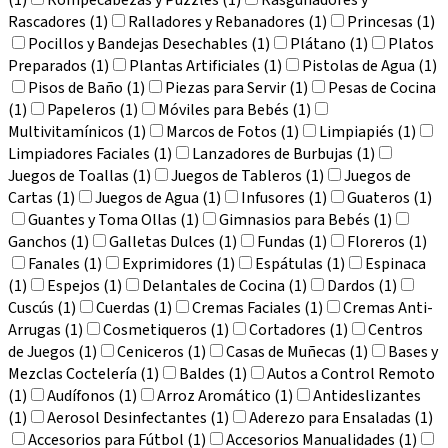
Rascadores (1)
Ralladores y Rebanadores (1)
Princesas (1)
Pocillos y Bandejas Desechables (1)
Plátano (1)
Platos
Preparados (1)
Plantas Artificiales (1)
Pistolas de Agua (1)
Pisos de Baño (1)
Piezas para Servir (1)
Pesas de Cocina
(1)
Papeleros (1)
Móviles para Bebés (1)
Multivitamínicos (1)
Marcos de Fotos (1)
Limpiapiés (1)
Limpiadores Faciales (1)
Lanzadores de Burbujas (1)
Juegos de Toallas (1)
Juegos de Tableros (1)
Juegos de
Cartas (1)
Juegos de Agua (1)
Infusores (1)
Guateros (1)
Guantes y Toma Ollas (1)
Gimnasios para Bebés (1)
Ganchos (1)
Galletas Dulces (1)
Fundas (1)
Floreros (1)
Fanales (1)
Exprimidores (1)
Espátulas (1)
Espinaca
(1)
Espejos (1)
Delantales de Cocina (1)
Dardos (1)
Cuscús (1)
Cuerdas (1)
Cremas Faciales (1)
Cremas Anti-
Arrugas (1)
Cosmetiqueros (1)
Cortadores (1)
Centros
de Juegos (1)
Ceniceros (1)
Casas de Muñecas (1)
Bases y
Mezclas Coctelería (1)
Baldes (1)
Autos a Control Remoto
(1)
Audífonos (1)
Arroz Aromático (1)
Antideslizantes
(1)
Aerosol Desinfectantes (1)
Aderezo para Ensaladas (1)
Accesorios para Fútbol (1)
Accesorios Manualidades (1)