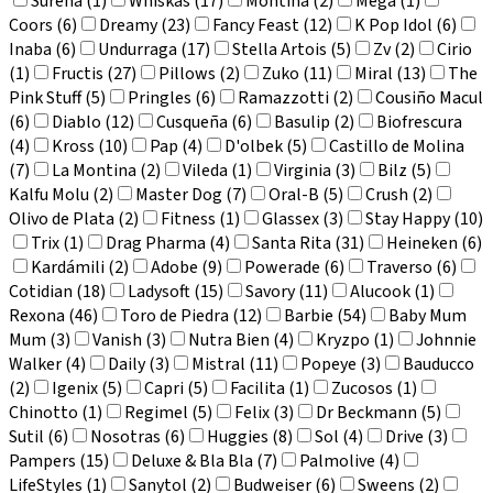
Sureña (1)
Whiskas (17)
Montina (2)
Mega (1)
Coors (6)
Dreamy (23)
Fancy Feast (12)
K Pop Idol (6)
Inaba (6)
Undurraga (17)
Stella Artois (5)
Zv (2)
Cirio
(1)
Fructis (27)
Pillows (2)
Zuko (11)
Miral (13)
The
Pink Stuff (5)
Pringles (6)
Ramazzotti (2)
Cousiño Macul
(6)
Diablo (12)
Cusqueña (6)
Basulip (2)
Biofrescura
(4)
Kross (10)
Pap (4)
D'olbek (5)
Castillo de Molina
(7)
La Montina (2)
Vileda (1)
Virginia (3)
Bilz (5)
Kalfu Molu (2)
Master Dog (7)
Oral-B (5)
Crush (2)
Olivo de Plata (2)
Fitness (1)
Glassex (3)
Stay Happy (10)
Trix (1)
Drag Pharma (4)
Santa Rita (31)
Heineken (6)
Kardámili (2)
Adobe (9)
Powerade (6)
Traverso (6)
Cotidian (18)
Ladysoft (15)
Savory (11)
Alucook (1)
Rexona (46)
Toro de Piedra (12)
Barbie (54)
Baby Mum
Mum (3)
Vanish (3)
Nutra Bien (4)
Kryzpo (1)
Johnnie
Walker (4)
Daily (3)
Mistral (11)
Popeye (3)
Bauducco
(2)
Igenix (5)
Capri (5)
Facilita (1)
Zucosos (1)
Chinotto (1)
Regimel (5)
Felix (3)
Dr Beckmann (5)
Sutil (6)
Nosotras (6)
Huggies (8)
Sol (4)
Drive (3)
Pampers (15)
Deluxe & Bla Bla (7)
Palmolive (4)
LifeStyles (1)
Sanytol (2)
Budweiser (6)
Sweens (2)