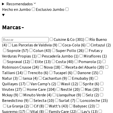
Recomendados
Hecho en Jumbo
Exclusivo Jumbo
Marcas
-
Cuisine & Co (301)
Río Bueno
(4)
Las Parcelas de Valdivia (9)
Coca-Cola (6)
Cintazul (2)
Soprole (57)
Colun (43)
Super Pollo (26)
Frutas y
Verduras Propias (1)
Pescadería Jumbo (1)
Miraflores (1)
Sopraval (12)
Elite (13)
Costa (40)
Pomarola (1)
Robinson Crusoe (24)
Nova (18)
Receta del Abuelo (20)
Talliani (14)
Trencito (6)
Tucapel (6)
Danone (15)
Natur (3)
Iansa (4)
Cachantun (9)
Emubaby (8)
Quillayes (17)
Van Camp's (2)
Wasil (12)
Sprite (6)
Virutex (27)
Home Care (104)
Nestlé (20)
Mas (20)
Mckay (9)
Minuto Verde (4)
Llanquihue (9)
Selz (2)
Benedictino (9)
Selecta (10)
Surlat (7)
Loncoleche (15)
La Granja (2)
Cif (8)
Watt's (43)
Babysec (23)
Supremo (17)
Vital (8)
Family Care (22)
Lay's (13)