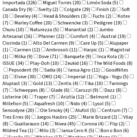
Importada (226)
Miguel Torres (20)
Limón Soda (5)
Canada Dry (9)
Svelty (2)
Colgate (29)
Finish (2)
Soft
(3)
Develey (4)
Head & Shoulders (3)
Fuchs (2)
Kotex
(7)
Marley Coffee (20)
Schwencke (3)
Pedigree (19)
Churu (10)
Naturezza (5)
Manantial (2)
Jumbo
Artesanal (16)
Pfanner (22)
Comfort (4)
Austral (19)
Clorinda (1)
Alto Del Carmen (9)
Care Up (5)
Alupaper
(1)
Carmen (12)
Ambrosoli (11)
Harpic (1)
Magistral
(1)
Milka (9)
Dove (71)
Banquete (9)
Inca Kola (3)
ISSUE (34)
Play-Doh (10)
Zeukid (16)
The Wild Foods (8)
Pepsodent (9)
Sadia (6)
Iansa Agro (11)
GoodNites
(2)
Elvive (30)
OMO (14)
Imperial (1)
Yogu - Yogu (5)
Aluplast (3)
Gold (13)
Zentis (4)
Tika (10)
Twinings
(7)
Schweppes (8)
Glade (6)
Carozzi (9)
Dazz (8)
Listerine (4)
Traper (7)
Ariztía (12)
Belmont (1)
Millefiori (5)
Aquafresh (10)
Nido (4)
Lysol (5)
Sensodyne (20)
Ole Smoky (4)
Alufoil (5)
Centrum (7)
Tres Erres (6)
Juegos Hasbro (25)
Marie Brizard (2)
Vilay
(8)
Guallarauco (14)
Nivea (45)
Corona (4)
Flip (2)
Mildred Tea (1)
Milo (3)
Iansa Cero K (5)
Bon o Bon (6)