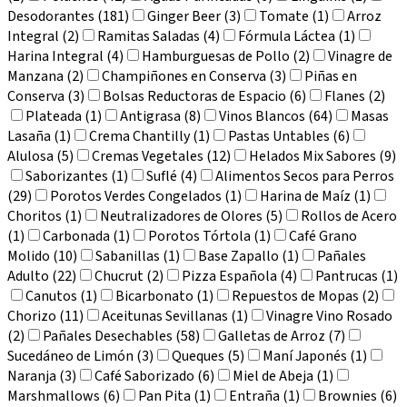
Desodorantes (181)
Ginger Beer (3)
Tomate (1)
Arroz
Integral (2)
Ramitas Saladas (4)
Fórmula Láctea (1)
Harina Integral (4)
Hamburguesas de Pollo (2)
Vinagre de
Manzana (2)
Champiñones en Conserva (3)
Piñas en
Conserva (3)
Bolsas Reductoras de Espacio (6)
Flanes (2)
Plateada (1)
Antigrasa (8)
Vinos Blancos (64)
Masas
Lasaña (1)
Crema Chantilly (1)
Pastas Untables (6)
Alulosa (5)
Cremas Vegetales (12)
Helados Mix Sabores (9)
Saborizantes (1)
Suflé (4)
Alimentos Secos para Perros
(29)
Porotos Verdes Congelados (1)
Harina de Maíz (1)
Choritos (1)
Neutralizadores de Olores (5)
Rollos de Acero
(1)
Carbonada (1)
Porotos Tórtola (1)
Café Grano
Molido (10)
Sabanillas (1)
Base Zapallo (1)
Pañales
Adulto (22)
Chucrut (2)
Pizza Española (4)
Pantrucas (1)
Canutos (1)
Bicarbonato (1)
Repuestos de Mopas (2)
Chorizo (11)
Aceitunas Sevillanas (1)
Vinagre Vino Rosado
(2)
Pañales Desechables (58)
Galletas de Arroz (7)
Sucedáneo de Limón (3)
Queques (5)
Maní Japonés (1)
Naranja (3)
Café Saborizado (6)
Miel de Abeja (1)
Marshmallows (6)
Pan Pita (1)
Entraña (1)
Brownies (6)