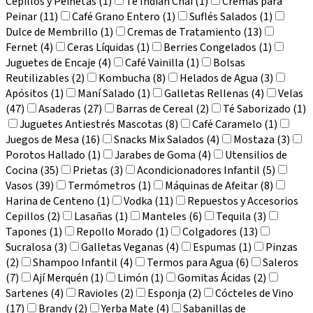
Cepillos y Peinetas (1)
Té Indian Chai (1)
Cremas para
Peinar (11)
Café Grano Entero (1)
Suflés Salados (1)
Dulce de Membrillo (1)
Cremas de Tratamiento (13)
Fernet (4)
Ceras Líquidas (1)
Berries Congelados (1)
Juguetes de Encaje (4)
Café Vainilla (1)
Bolsas
Reutilizables (2)
Kombucha (8)
Helados de Agua (3)
Apósitos (1)
Maní Salado (1)
Galletas Rellenas (4)
Velas
(47)
Asaderas (27)
Barras de Cereal (2)
Té Saborizado (1)
Juguetes Antiestrés Mascotas (8)
Café Caramelo (1)
Juegos de Mesa (16)
Snacks Mix Salados (4)
Mostaza (3)
Porotos Hallado (1)
Jarabes de Goma (4)
Utensilios de
Cocina (35)
Prietas (3)
Acondicionadores Infantil (5)
Vasos (39)
Termómetros (1)
Máquinas de Afeitar (8)
Harina de Centeno (1)
Vodka (11)
Repuestos y Accesorios
Cepillos (2)
Lasañas (1)
Manteles (6)
Tequila (3)
Tapones (1)
Repollo Morado (1)
Colgadores (13)
Sucralosa (3)
Galletas Veganas (4)
Espumas (1)
Pinzas
(2)
Shampoo Infantil (4)
Termos para Agua (6)
Saleros
(7)
Ají Merquén (1)
Limón (1)
Gomitas Ácidas (2)
Sartenes (4)
Ravioles (2)
Esponja (2)
Cócteles de Vino
(17)
Brandy (2)
Yerba Mate (4)
Sabanillas de