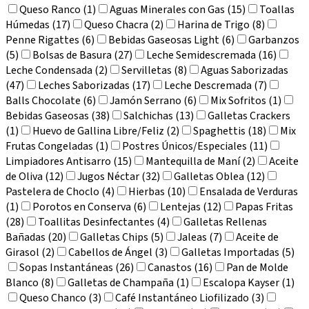
Queso Ranco (1)
Aguas Minerales con Gas (15)
Toallas
Húmedas (17)
Queso Chacra (2)
Harina de Trigo (8)
Penne Rigattes (6)
Bebidas Gaseosas Light (6)
Garbanzos
(5)
Bolsas de Basura (27)
Leche Semidescremada (16)
Leche Condensada (2)
Servilletas (8)
Aguas Saborizadas
(47)
Leches Saborizadas (17)
Leche Descremada (7)
Balls Chocolate (6)
Jamón Serrano (6)
Mix Sofritos (1)
Bebidas Gaseosas (38)
Salchichas (13)
Galletas Crackers
(1)
Huevo de Gallina Libre/Feliz (2)
Spaghettis (18)
Mix
Frutas Congeladas (1)
Postres Únicos/Especiales (11)
Limpiadores Antisarro (15)
Mantequilla de Maní (2)
Aceite
de Oliva (12)
Jugos Néctar (32)
Galletas Oblea (12)
Pastelera de Choclo (4)
Hierbas (10)
Ensalada de Verduras
(1)
Porotos en Conserva (6)
Lentejas (12)
Papas Fritas
(28)
Toallitas Desinfectantes (4)
Galletas Rellenas
Bañadas (20)
Galletas Chips (5)
Jaleas (7)
Aceite de
Girasol (2)
Cabellos de Ángel (3)
Galletas Importadas (5)
Sopas Instantáneas (26)
Canastos (16)
Pan de Molde
Blanco (8)
Galletas de Champaña (1)
Escalopa Kayser (1)
Queso Chanco (3)
Café Instantáneo Liofilizado (3)