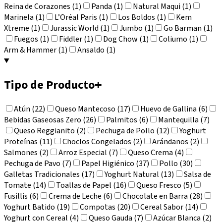
Reina de Corazones (1)
Panda (1)
Natural Maqui (1)
Marinela (1)
L’Oréal Paris (1)
Los Boldos (1)
Kem
Xtreme (1)
Jurassic World (1)
Jumbo (1)
Go Barman (1)
Fuegos (1)
Fiddler (1)
Dog Chow (1)
Coliumo (1)
Arm & Hammer (1)
Ansaldo (1)
Tipo de Producto
+
Atún (22)
Queso Mantecoso (17)
Huevo de Gallina (6)
Bebidas Gaseosas Zero (26)
Palmitos (6)
Mantequilla (7)
Queso Reggianito (2)
Pechuga de Pollo (12)
Yoghurt
Proteínas (11)
Choclos Congelados (2)
Arándanos (2)
Salmones (2)
Arroz Especial (7)
Queso Crema (4)
Pechuga de Pavo (7)
Papel Higiénico (37)
Pollo (30)
Galletas Tradicionales (17)
Yoghurt Natural (13)
Salsa de
Tomate (14)
Toallas de Papel (16)
Queso Fresco (5)
Fusillis (6)
Crema de Leche (6)
Chocolate en Barra (28)
Yoghurt Batido (19)
Compotas (20)
Cereal Sabor (14)
Yoghurt con Cereal (4)
Queso Gauda (7)
Azúcar Blanca (2)