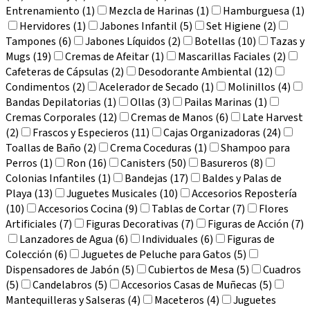
Entrenamiento (1)
Mezcla de Harinas (1)
Hamburguesa (1)
Hervidores (1)
Jabones Infantil (5)
Set Higiene (2)
Tampones (6)
Jabones Líquidos (2)
Botellas (10)
Tazas y
Mugs (19)
Cremas de Afeitar (1)
Mascarillas Faciales (2)
Cafeteras de Cápsulas (2)
Desodorante Ambiental (12)
Condimentos (2)
Acelerador de Secado (1)
Molinillos (4)
Bandas Depilatorias (1)
Ollas (3)
Pailas Marinas (1)
Cremas Corporales (12)
Cremas de Manos (6)
Late Harvest
(2)
Frascos y Especieros (11)
Cajas Organizadoras (24)
Toallas de Baño (2)
Crema Coceduras (1)
Shampoo para
Perros (1)
Ron (16)
Canisters (50)
Basureros (8)
Colonias Infantiles (1)
Bandejas (17)
Baldes y Palas de
Playa (13)
Juguetes Musicales (10)
Accesorios Repostería
(10)
Accesorios Cocina (9)
Tablas de Cortar (7)
Flores
Artificiales (7)
Figuras Decorativas (7)
Figuras de Acción (7)
Lanzadores de Agua (6)
Individuales (6)
Figuras de
Colección (6)
Juguetes de Peluche para Gatos (5)
Dispensadores de Jabón (5)
Cubiertos de Mesa (5)
Cuadros
(5)
Candelabros (5)
Accesorios Casas de Muñecas (5)
Mantequilleras y Salseras (4)
Maceteros (4)
Juguetes