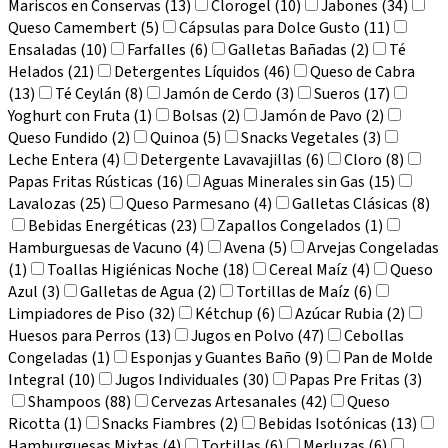
Mariscos en Conservas (13)
Clorogel (10)
Jabones (34)
Queso Camembert (5)
Cápsulas para Dolce Gusto (11)
Ensaladas (10)
Farfalles (6)
Galletas Bañadas (2)
Té
Helados (21)
Detergentes Líquidos (46)
Queso de Cabra
(13)
Té Ceylán (8)
Jamón de Cerdo (3)
Sueros (17)
Yoghurt con Fruta (1)
Bolsas (2)
Jamón de Pavo (2)
Queso Fundido (2)
Quinoa (5)
Snacks Vegetales (3)
Leche Entera (4)
Detergente Lavavajillas (6)
Cloro (8)
Papas Fritas Rústicas (16)
Aguas Minerales sin Gas (15)
Lavalozas (25)
Queso Parmesano (4)
Galletas Clásicas (8)
Bebidas Energéticas (23)
Zapallos Congelados (1)
Hamburguesas de Vacuno (4)
Avena (5)
Arvejas Congeladas
(1)
Toallas Higiénicas Noche (18)
Cereal Maíz (4)
Queso
Azul (3)
Galletas de Agua (2)
Tortillas de Maíz (6)
Limpiadores de Piso (32)
Kétchup (6)
Azúcar Rubia (2)
Huesos para Perros (13)
Jugos en Polvo (47)
Cebollas
Congeladas (1)
Esponjas y Guantes Baño (9)
Pan de Molde
Integral (10)
Jugos Individuales (30)
Papas Pre Fritas (3)
Shampoos (88)
Cervezas Artesanales (42)
Queso
Ricotta (1)
Snacks Fiambres (2)
Bebidas Isotónicas (13)
Hamburguesas Mixtas (4)
Tortillas (6)
Merluzas (6)