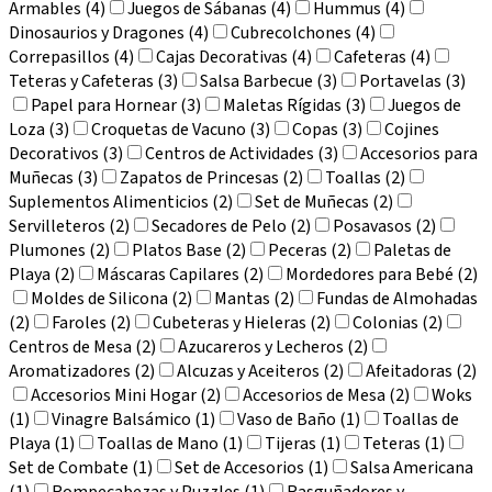
Armables (4)
Juegos de Sábanas (4)
Hummus (4)
Dinosaurios y Dragones (4)
Cubrecolchones (4)
Correpasillos (4)
Cajas Decorativas (4)
Cafeteras (4)
Teteras y Cafeteras (3)
Salsa Barbecue (3)
Portavelas (3)
Papel para Hornear (3)
Maletas Rígidas (3)
Juegos de
Loza (3)
Croquetas de Vacuno (3)
Copas (3)
Cojines
Decorativos (3)
Centros de Actividades (3)
Accesorios para
Muñecas (3)
Zapatos de Princesas (2)
Toallas (2)
Suplementos Alimenticios (2)
Set de Muñecas (2)
Servilleteros (2)
Secadores de Pelo (2)
Posavasos (2)
Plumones (2)
Platos Base (2)
Peceras (2)
Paletas de
Playa (2)
Máscaras Capilares (2)
Mordedores para Bebé (2)
Moldes de Silicona (2)
Mantas (2)
Fundas de Almohadas
(2)
Faroles (2)
Cubeteras y Hieleras (2)
Colonias (2)
Centros de Mesa (2)
Azucareros y Lecheros (2)
Aromatizadores (2)
Alcuzas y Aceiteros (2)
Afeitadoras (2)
Accesorios Mini Hogar (2)
Accesorios de Mesa (2)
Woks
(1)
Vinagre Balsámico (1)
Vaso de Baño (1)
Toallas de
Playa (1)
Toallas de Mano (1)
Tijeras (1)
Teteras (1)
Set de Combate (1)
Set de Accesorios (1)
Salsa Americana
(1)
Rompecabezas y Puzzles (1)
Rasguñadores y