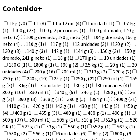
Contenido
+
1 kg (20)
1 L (8)
1 L x 12 un. (4)
1 unidad (11)
1.07 kg
(1)
100 g (23)
100 g 2 porciones (1)
100 g drenado, 170 g
neto (2)
100 g drenado, 190 g neto (4)
104 g drenado, 160 g
neto (4)
110 g (1)
117 g (1)
12 unidades (3)
120 g (2)
130 g (3)
140 g (3)
142 g (1)
144 g (3)
150 g (3)
150 g
drenado, 241 g neto (1)
16 g (1)
170 g (1)
18 unidades (1)
180 G (1)
1800 g (1)
190 g (2)
2.5 kg (1)
20 g (1)
20
unidades (4)
200 g (16)
200 ml (1)
213 g (2)
220 g (2)
230 g (1)
240 g (10)
25 g (1)
250 g (22)
250 ml (1)
255
g (3)
3 kg (1)
3 unidades (1)
30 g (1)
30 unidades (4)
300 g (10)
330 ml (1)
340 g (5)
340 g (2)
350 g (5)
36
g (2)
360 g (3)
368 g (1)
390 g (5)
394 g (1)
400 g (21)
410 g (1)
420 g (1)
43 g (1)
430 g (1)
45 g (3)
450 g
(4)
463 g (1)
465 g (3)
480 g (1)
488 g (1)
490 g (1)
500 g (37)
500 ml (1)
505 g (1)
510 g (4)
520 g (1)
520
GR (1)
527 g (1)
53 g (1)
550 g (1)
552 g (1)
567 g (1)
580 g (2)
596 g (1)
6 unidades (6)
60 g (2)
600 g (9)