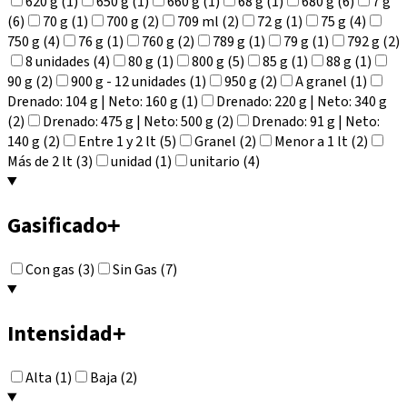
620 g (1)
650 g (1)
660 g (1)
68 g (1)
680 g (6)
7 g
(6)
70 g (1)
700 g (2)
709 ml (2)
72 g (1)
75 g (4)
750 g (4)
76 g (1)
760 g (2)
789 g (1)
79 g (1)
792 g (2)
8 unidades (4)
80 g (1)
800 g (5)
85 g (1)
88 g (1)
90 g (2)
900 g - 12 unidades (1)
950 g (2)
A granel (1)
Drenado: 104 g | Neto: 160 g (1)
Drenado: 220 g | Neto: 340 g
(2)
Drenado: 475 g | Neto: 500 g (2)
Drenado: 91 g | Neto:
140 g (2)
Entre 1 y 2 lt (5)
Granel (2)
Menor a 1 lt (2)
Más de 2 lt (3)
unidad (1)
unitario (4)
Gasificado
+
Con gas (3)
Sin Gas (7)
Intensidad
+
Alta (1)
Baja (2)