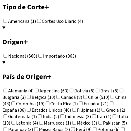
Tipo de Corte
+
Americana (1)
Cortes Uso Diario (4)
Origen
+
Nacional (560)
Importado (363)
País de Origen
+
Alemania (4)
Argentina (63)
Bolivia (8)
Brasil (8)
Bulgaria (3)
Bélgica (10)
Canadá (8)
Chile (510)
China
(43)
Colombia (19)
Costa Rica (1)
Ecuador (21)
España (36)
Estados Unidos (40)
Filipinas (1)
Grecia (2)
Guatemala (1)
India (2)
Indonesia (3)
Irán (1)
Italia
(13)
Letonia (4)
Marruecos (1)
México (3)
Pakistán (5)
Paraguay (3)
Países Bajos (2)
Perú (9)
Polonia (6)