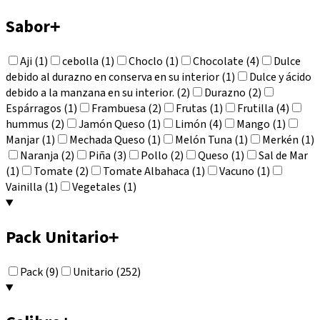
Sabor
+
Aji (1)
cebolla (1)
Choclo (1)
Chocolate (4)
Dulce
debido al durazno en conserva en su interior (1)
Dulce y ácido
debido a la manzana en su interior. (2)
Durazno (2)
Espárragos (1)
Frambuesa (2)
Frutas (1)
Frutilla (4)
hummus (2)
Jamón Queso (1)
Limón (4)
Mango (1)
Manjar (1)
Mechada Queso (1)
Melón Tuna (1)
Merkén (1)
Naranja (2)
Piña (3)
Pollo (2)
Queso (1)
Sal de Mar
(1)
Tomate (2)
Tomate Albahaca (1)
Vacuno (1)
Vainilla (1)
Vegetales (1)
Pack Unitario
+
Pack (9)
Unitario (252)