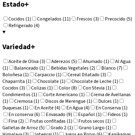
Estado
+
Cocidos (1)
Congelados (11)
Frescos (3)
Precocido (5)
Refrigerado (4)
Variedad
+
Aceite de Oliva (3)
Aderezos (5)
Ahumado (1)
Al Agua
(1)
Balanceado (1)
Bebidas Vegetales (2)
Blanco (7)
Boloñesa (1)
Carpaccio (1)
Cereal Dilatado (3)
Chaparrita (1)
Chocolate (1)
Chocolate de Leche (1)
Cocidos (3)
Colizas (1)
Color (8)
Con Stevia (1)
Condimentos (1)
Corte Americano (1)
Crema de Avellanas
(1)
Cremosa (1)
Discos de Merengue (1)
Dulces (1)
Duquesas (1)
En Aceite (4)
En Agua (4)
En Conserva (1)
En conserva (6)
Envasado (9)
Español (1)
Fideos (1)
Fina (2)
Frutas confitadas (1)
Frutos secos (1)
Galletas de Arroz (5)
Grado 2 (1)
Grano Largo (1)
Himalaya (3)
Integral (1)
Jugos en Polvo (6)
Kanikamas