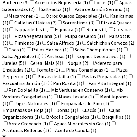
Barbecue (3)
Accesorios Repostería (1)
Locos (1)
Aguas
Saborizadas (2)
Salteados (1)
Pata de Jamón Serrano (1)
Macarrones (1)
Otros Quesos Especiales (1)
Kanikamas
(1)
Galletas Clásicas (2)
Sorrentinos (3)
Pizza 4 Quesos
(1)
Pappardelles (1)
Espinaca (2)
Remos (1)
Corvinas
(1)
Pizza Vegetariana (5)
Pulpa de Cerdo (1)
Panzottis
(3)
Pimiento (1)
Salsa Alfredo (1)
Salchichón Cerveza (2)
Coco (1)
Pailas Marinas (1)
Salsa Champiñones (1)
Salsa Agridulce (1)
Anchoas (1)
Cojines Decorativos (1)
Jureles (5)
Cereal Maíz (4)
Ñoquis (2)
Aderezo para
Ensaladas (2)
Tomate (1)
Piñas Congeladas (1)
Pizza
Pepperoni (1)
Pinzas de Jaiba (1)
Pastas Preparadas (1)
Pascualina Jamón (1)
Pan Rosita (1)
Pan Pita Integral (1)
Pan Dobladita (1)
Mix Verduras en Conserva (1)
Mix
Verduras Congeladas (1)
Masas Lasaña (1)
Maní Japonés
(1)
Jugos Naturales (1)
Empanadas de Pino (1)
Empanadas de Hoja (1)
Donas (1)
Cuscús (1)
Cajas
Organizadoras (1)
Brócolis Congelados (1)
Barquillos (1)
Arroz Graneado (1)
Aguas Minerales sin Gas (1)
Aceitunas Rellenas (1)
Aceite de Canola (1)