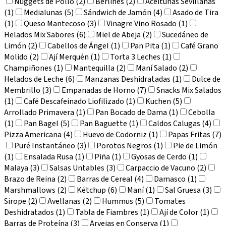
Nuggets de Pollo (2)
Berlines (2)
Aceitunas Sevillanas
(1)
Medialunas (5)
Sándwich de Jamón (4)
Asado de Tira
(1)
Queso Mantecoso (3)
Vinagre Vino Rosado (1)
Helados Mix Sabores (6)
Miel de Abeja (2)
Sucedáneo de
Limón (2)
Cabellos de Ángel (1)
Pan Pita (1)
Café Grano
Molido (2)
Ají Merquén (1)
Torta 3 Leches (1)
Champiñones (1)
Mantequilla (2)
Maní Salado (2)
Helados de Leche (6)
Manzanas Deshidratadas (1)
Dulce de
Membrillo (3)
Empanadas de Horno (7)
Snacks Mix Salados
(1)
Café Descafeinado Liofilizado (1)
Kuchen (5)
Arrollado Primavera (1)
Pan Bocado de Dama (1)
Cebolla
(1)
Pan Bagel (5)
Pan Baguette (1)
Caldos Calugas (4)
Pizza Americana (4)
Huevo de Codorniz (1)
Papas Fritas (7)
Puré Instantáneo (3)
Porotos Negros (1)
Pie de Limón
(1)
Ensalada Rusa (1)
Piña (1)
Gyosas de Cerdo (1)
Malaya (3)
Salsas Untables (3)
Carpaccio de Vacuno (2)
Brazo de Reina (2)
Barras de Cereal (4)
Damasco (1)
Marshmallows (2)
Kétchup (6)
Maní (1)
Sal Gruesa (3)
Sirope (2)
Avellanas (2)
Hummus (5)
Tomates
Deshidratados (1)
Tabla de Fiambres (1)
Ají de Color (1)
Barras de Proteína (3)
Arvejas en Conserva (1)