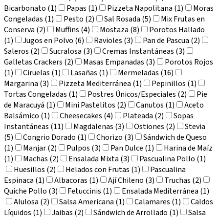
Bicarbonato (1)
Papas (1)
Pizzeta Napolitana (1)
Moras
Congeladas (1)
Pesto (2)
Sal Rosada (5)
Mix Frutas en
Conserva (2)
Muffins (4)
Mostaza (8)
Porotos Hallado
(1)
Jugos en Polvo (6)
Ravioles (3)
Pan de Pascua (2)
Saleros (2)
Sucralosa (3)
Cremas Instantáneas (3)
Galletas Crackers (2)
Masas Empanadas (3)
Porotos Rojos
(1)
Ciruelas (1)
Lasañas (1)
Mermeladas (16)
Margarina (3)
Pizzeta Mediterránea (1)
Pepinillos (1)
Tortas Congeladas (1)
Postres Únicos/Especiales (2)
Pie
de Maracuyá (1)
Mini Pastelitos (2)
Canutos (1)
Aceto
Balsámico (1)
Cheesecakes (4)
Plateada (2)
Sopas
Instantáneas (11)
Magdalenas (3)
Ostiones (2)
Stevia
(5)
Congrio Dorado (1)
Chorizo (3)
Sándwich de Queso
(1)
Manjar (2)
Pulpos (3)
Pan Dulce (1)
Harina de Maíz
(1)
Machas (2)
Ensalada Mixta (3)
Pascualina Pollo (1)
Huesillos (2)
Helados con Frutas (1)
Pascualina
Espinaca (1)
Albacoras (1)
Ají Chileno (3)
Truchas (2)
Quiche Pollo (3)
Fetuccinis (1)
Ensalada Mediterránea (1)
Alulosa (2)
Salsa Americana (1)
Calamares (1)
Caldos
Líquidos (1)
Jaibas (2)
Sándwich de Arrollado (1)
Salsa