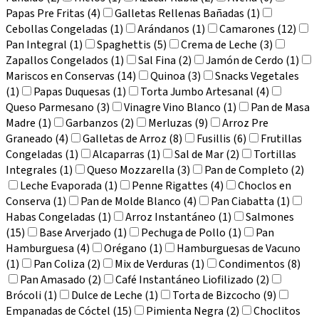
Papas Pre Fritas (4)
Galletas Rellenas Bañadas (1)
Cebollas Congeladas (1)
Arándanos (1)
Camarones (12)
Pan Integral (1)
Spaghettis (5)
Crema de Leche (3)
Zapallos Congelados (1)
Sal Fina (2)
Jamón de Cerdo (1)
Mariscos en Conservas (14)
Quinoa (3)
Snacks Vegetales
(1)
Papas Duquesas (1)
Torta Jumbo Artesanal (4)
Queso Parmesano (3)
Vinagre Vino Blanco (1)
Pan de Masa
Madre (1)
Garbanzos (2)
Merluzas (9)
Arroz Pre
Graneado (4)
Galletas de Arroz (8)
Fusillis (6)
Frutillas
Congeladas (1)
Alcaparras (1)
Sal de Mar (2)
Tortillas
Integrales (1)
Queso Mozzarella (3)
Pan de Completo (2)
Leche Evaporada (1)
Penne Rigattes (4)
Choclos en
Conserva (1)
Pan de Molde Blanco (4)
Pan Ciabatta (1)
Habas Congeladas (1)
Arroz Instantáneo (1)
Salmones
(15)
Base Arverjado (1)
Pechuga de Pollo (1)
Pan
Hamburguesa (4)
Orégano (1)
Hamburguesas de Vacuno
(1)
Pan Coliza (2)
Mix de Verduras (1)
Condimentos (8)
Pan Amasado (2)
Café Instantáneo Liofilizado (2)
Brócoli (1)
Dulce de Leche (1)
Torta de Bizcocho (9)
Empanadas de Cóctel (15)
Pimienta Negra (2)
Choclitos