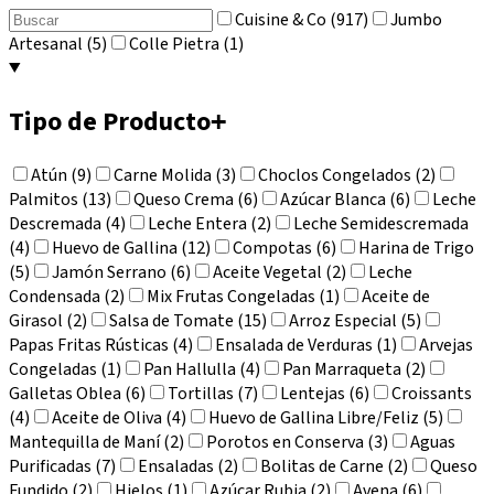
Cuisine & Co (917)
Jumbo
Artesanal (5)
Colle Pietra (1)
Tipo de Producto
+
Atún (9)
Carne Molida (3)
Choclos Congelados (2)
Palmitos (13)
Queso Crema (6)
Azúcar Blanca (6)
Leche
Descremada (4)
Leche Entera (2)
Leche Semidescremada
(4)
Huevo de Gallina (12)
Compotas (6)
Harina de Trigo
(5)
Jamón Serrano (6)
Aceite Vegetal (2)
Leche
Condensada (2)
Mix Frutas Congeladas (1)
Aceite de
Girasol (2)
Salsa de Tomate (15)
Arroz Especial (5)
Papas Fritas Rústicas (4)
Ensalada de Verduras (1)
Arvejas
Congeladas (1)
Pan Hallulla (4)
Pan Marraqueta (2)
Galletas Oblea (6)
Tortillas (7)
Lentejas (6)
Croissants
(4)
Aceite de Oliva (4)
Huevo de Gallina Libre/Feliz (5)
Mantequilla de Maní (2)
Porotos en Conserva (3)
Aguas
Purificadas (7)
Ensaladas (2)
Bolitas de Carne (2)
Queso
Fundido (2)
Hielos (1)
Azúcar Rubia (2)
Avena (6)