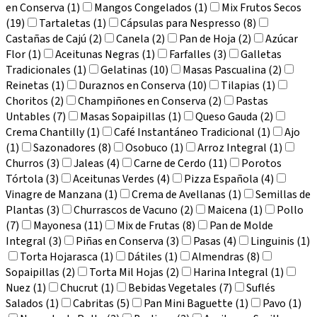
en Conserva (1)
Mangos Congelados (1)
Mix Frutos Secos
(19)
Tartaletas (1)
Cápsulas para Nespresso (8)
Castañas de Cajú (2)
Canela (2)
Pan de Hoja (2)
Azúcar
Flor (1)
Aceitunas Negras (1)
Farfalles (3)
Galletas
Tradicionales (1)
Gelatinas (10)
Masas Pascualina (2)
Reinetas (1)
Duraznos en Conserva (10)
Tilapias (1)
Choritos (2)
Champiñones en Conserva (2)
Pastas
Untables (7)
Masas Sopaipillas (1)
Queso Gauda (2)
Crema Chantilly (1)
Café Instantáneo Tradicional (1)
Ajo
(1)
Sazonadores (8)
Osobuco (1)
Arroz Integral (1)
Churros (3)
Jaleas (4)
Carne de Cerdo (11)
Porotos
Tórtola (3)
Aceitunas Verdes (4)
Pizza Española (4)
Vinagre de Manzana (1)
Crema de Avellanas (1)
Semillas de
Plantas (3)
Churrascos de Vacuno (2)
Maicena (1)
Pollo
(7)
Mayonesa (11)
Mix de Frutas (8)
Pan de Molde
Integral (3)
Piñas en Conserva (3)
Pasas (4)
Linguinis (1)
Torta Hojarasca (1)
Dátiles (1)
Almendras (8)
Sopaipillas (2)
Torta Mil Hojas (2)
Harina Integral (1)
Nuez (1)
Chucrut (1)
Bebidas Vegetales (7)
Suflés
Salados (1)
Cabritas (5)
Pan Mini Baguette (1)
Pavo (1)