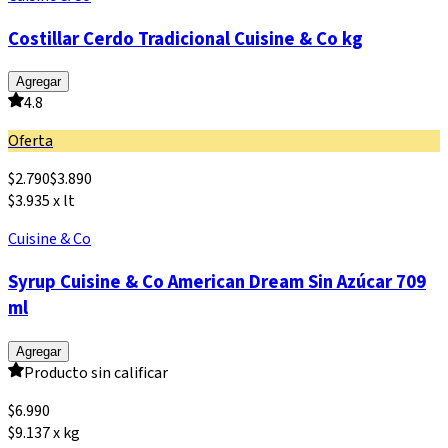
Costillar Cerdo Tradicional Cuisine & Co kg
Agregar
4.8
Oferta
$
2.790
$
3.890
$3.935 x lt
Cuisine & Co
Syrup Cuisine & Co American Dream Sin Azúcar 709
ml
Agregar
Producto sin calificar
$
6.990
$9.137 x kg