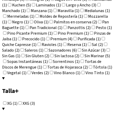
(1)
Kuchen (5)
Laminados (1)
Largo y Ancho (3)
Manchado (1)
Manzana (1)
Maravilla (1)
Medialunas (1)
Mermeladas (1)
Moldes de Repostería (1)
Mozzarella
(1)
Negro (1)
Oliva (1)
Palmitos en conserva (2)
Pan
Baguette (1)
Pan Tradicional (1)
Panzottis (2)
Pesto (1)
Pino Picante Premium (1)
Pino Premium (1)
Pinzas de
Jaiba (1)
Precocido (1)
Premium (4)
Purificada (1)
Quiche Capresse (1)
Ravioles (1)
Reserva (1)
Sal (2)
Salado (2)
Saleros (1)
Sazonadores (6)
Sin Azúcar (3)
Sin Gas (1)
Sin Gluten (2)
Sin lactosa (2)
Sin Marinar (5)
Sopas Instantáneas (1)
Sorrentinos (1)
Tortas de
Discos de Merengue (1)
Tortas de Hojarasca (2)
Tórtola (1)
Vegetal (1)
Verdes (2)
Vino Blanco (1)
Vino Tinto (1)
Talla
+
XG (1)
XXG (3)